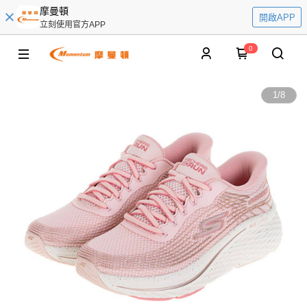
摩曼頓
開啟APP
立刻使用官方APP
0
1
/
8