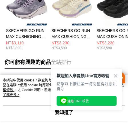
SKECHERS GO RUN
SKECHERS GO RUN
SKECHERS GO 
MAX CUSHIONING
MAX CUSHIONING
MAX CUSHIONI
ELITE 2.0 女 跑步鞋
ELITE 3 女 跑步鞋
ELITE 3 女 跑步
NT$3,110
NT$3,230
NT$3,230
NT$3,890
NT$3,590
NT$3,590
129655LIL
129720WOFWT
129720WBBK
你可能有興趣的商品
全站排行
歡迎加入摩曼頓Line官方帳號
本網站中使用 cookie，欲查詢有關本網站使用 cookie 方式之詳情，及若您不希
點擊以下按鈕第一時間獲得好康訊
熱門標籤
望在電腦上使用 cookie 時應如何變更電腦的 cookie 設定，請參閱本網站「
隱私
息👇
權條款
」之 Cookie 聲明。您繼續使用本網站即表示您同意本公司得按本網站使
用條款之 Cookie 聲明使用 cookie。
了解更多 >
連結 LINE 帳號
我知道了