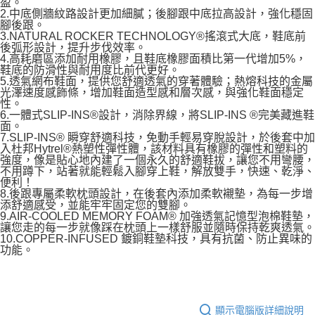
盈。
2.中底側牆紋路設計更加細膩；後腳跟中底拉高設計，強化穩固
腳後跟。
3.NATURAL ROCKER TECHNOLOGY®搖滾式大底，鞋底前
後弧形設計，提升步伐效率。
4.高耗磨區添加耐用橡膠，且鞋底橡膠面積比第一代增加5%，
鞋底的防滑性與耐用度比前代更好。
5.透氣網布鞋面，提供您舒適透氣的穿著體驗；熱熔科技的金屬
光澤速度感飾條，增加鞋面造型感和層次感，與強化鞋面穩定
性。
6.一體式SLIP-INS®設計，消除界線，將SLIP-INS ®完美藏進鞋
面。
7.SLIP-INS® 瞬穿舒適科技，免動手輕易穿脫設計，於後套中加
入杜邦Hytrel®熱塑性彈性體，該材料具有橡膠的彈性和塑料的
強度，像是貼心地內建了一個永久的舒適鞋拔，讓您不用彎腰，
不用蹲下，站著就能輕鬆入腳穿上鞋，解放雙手，快速、乾淨、
便利！
8.後跟專屬柔軟枕頭設計，在後套內添加柔軟襯墊，為每一步增
添舒適感受，並能牢牢固定您的雙腳。
9.AIR-COOLED MEMORY FOAM® 加強透氣記憶型泡棉鞋墊，
讓您走的每一步就像踩在枕頭上一樣舒服並隨時保持乾爽透氣。
10.COPPER-INFUSED 鍍銅鞋墊科技，具有抗菌、防止異味的
功能。
顯示電腦版詳細說明