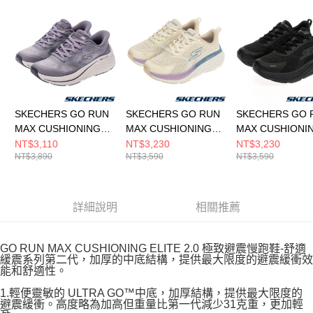
請求用戶進行身份認證。
５．嚴禁一人註冊多個帳號或使用他人資訊註冊。若發現惡意使用之情形，
恩沛科技股份有限公司將有權停止該用戶之使用額度並採取法律行動。
SKECHERS GO RUN
SKECHERS GO RUN
SKECHERS GO 
MAX CUSHIONING
MAX CUSHIONING
MAX CUSHIONI
ELITE 2.0 女 跑步鞋
ELITE 3 女 跑步鞋
ELITE 3 女 跑步
NT$3,110
NT$3,230
NT$3,230
NT$3,890
NT$3,590
NT$3,590
129655LIL
129720WOFWT
129720WBBK
詳細說明
相關推薦
GO RUN MAX CUSHIONING ELITE 2.0 極致避震慢跑鞋-舒適
緩震系列第二代，加厚的中底結構，提供最大限度的避震緩衝效
能和舒適性。
1.輕便靈敏的 ULTRA GO™中底，加厚結構，提供最大限度的
避震緩衝。高度略為加高但重量比第一代減少31克重，更加輕