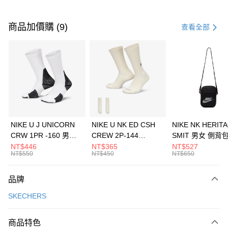
付款方式
信用卡一次付款
商品加價購 (9)
查看全部
信用卡分期付款
3 期 0 利率 每期
NT$1,296
21家銀行
合作金庫商業銀行
第一商業銀行
LINE Pay
華南商業銀行
彰化商業銀行
Apple Pay
上海商業儲蓄銀行
台北富邦商業銀行
國泰世華商業銀行
兆豐國際商業銀行
悠遊付
臺灣中小企業銀行
台中商業銀行
NIKE U J UNICORN
NIKE U NK ED CSH
NIKE NK HERIT
匯豐（台灣）商業銀行
華泰商業銀行
CRW 1PR -160 男女
CREW 2P-144
SMIT 男女 側背
全盈+PAY
聯邦商業銀行
遠東國際商業銀行
中統襪 FZ3393100
EMBRDY 男女 短統襪
BA5871010
NT$446
NT$365
NT$527
元大商業銀行
永豐商業銀行
NT$550
NT$450
NT$650
AFTEE先享後付
FZ3073133
玉山商業銀行
星展（台灣）商業銀行
相關說明
台新國際商業銀行
中國信託商業銀行
品牌
【關於「AFTEE先享後付」】
台灣樂天信用卡公司
AFTEE先享後付是「在收到商品之後才付款」的支付方式。 讓您購物簡單
運送方式
SKECHERS
便利好安心！
１．簡單：不需註冊會員、不需綁卡、不需儲值。
7-11取貨(快速到店)
２．便利：只要手機號碼，簡訊認證，即可結帳。
商品特色
每筆NT$100，滿NT$1,500(含以上)免運費
３．安心：先確認商品／服務後，再付款。