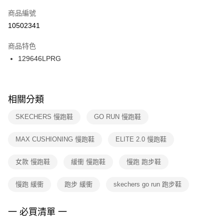
商品編號
宅配
【「AFTEE先享後付」結帳流程】
１．於結帳方式選擇「AFTEE先享後付」後，將跳轉至「AFTEE先享後付」
10502341
每筆NT$100，滿NT$1,500(含以上)免運費
結帳頁面，進行簡訊認證並確認金額後，即可完成結帳。
２．訂單成立數日內，您將收到繳費通知簡訊。
商品特色
付款後門市自取
３．收到繳費通知簡訊後14天內，點擊此簡訊中的連結，可透過四大超商／
129646LPRG
每筆NT$100，滿NT$1,500(含以上)免運費
ATM／網路銀行／等多元方式進行付款，方視為交易完成。
※ 請注意：結帳手續完成當下不需立刻繳費，但若您需要取消訂單，請聯絡
購買商品的店家。未經商家同意取消之訂單仍視為有效，需透過AFTEE先享
後付繳納相關費用。
※ 交易是否成功請以「AFTEE先享後付 」之結帳頁面顯示為準，若有關於
相關分類
是否繳費成功／繳費後需取消欲退款等相關疑問，請聯繫「AFTEE先享後付
客戶支援中心」
https://netprotections.freshdesk.com/support/home
SKECHERS 慢跑鞋
GO RUN 慢跑鞋
【注意事項】
MAX CUSHIONING 慢跑鞋
ELITE 2.0 慢跑鞋
１．透過由恩沛科技股份有限公司提供之「AFTEE先享後付」服務完成之交
易，需依本服務之必要範圍內提供個人資料，並將交易相關給付款項請求債
權轉讓予恩沛科技股份有限公司。
女款 慢跑鞋
緩衝 慢跑鞋
慢跑 跑步鞋
２．關於個人資料處理事宜，請瀏覽以下網址：
https://aftee.tw/terms/#terms3
慢跑 緩衝
跑步 緩衝
skechers go run 跑步鞋
３．未成年的使用者請事先徵得法定代理人或監護人之同意方可使用
「AFTEE先享後付」，若未經同意申辦者引起之損失，本公司不負相關責
任。
一 必買清單 一
４．使用「AFTEE先享後付」時，將依據個別帳號之用戶狀況，依本公司即
時審查核予不同之上限額度；若仍有額度不足之情形，本公司將視審查結果