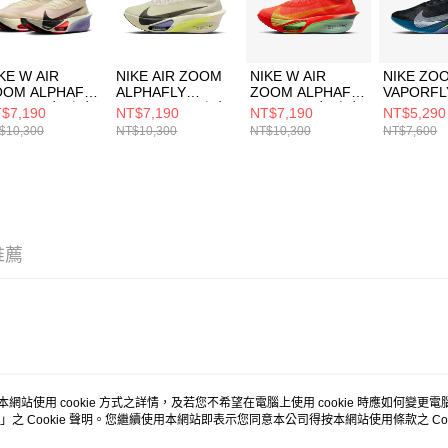
動。
KE W AIR
NIKE AIR ZOOM
NIKE W AIR
NIKE ZO
OOM ALPHAFLY
ALPHAFLY
ZOOM ALPHAFLY
VAPORFL
EXT% 3 女 跑步
NEXT% 3 男 跑步
NEXT% 3 女 跑步
NEXT% 4
$7,190
NT$7,190
NT$7,190
NT$5,290
FD8315101
鞋 FD8311002
鞋 FD8315600
鞋 HF641
$10,300
NT$10,300
NT$10,300
NT$7,600
推薦
個商品嗎？購買後給他一個好評吧
本網站使用 cookie 方式之詳情，及若您不希望在電腦上使用 cookie 時應如何變更電腦的
」之 Cookie 聲明。您繼續使用本網站即表示您同意本公司得按本網站使用條款之 Coo