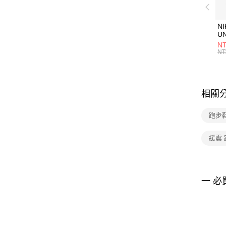
NI
U
1P
NT
統
NT
相關
跑步鞋
緩震
一 必