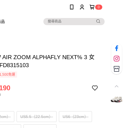
0
商品
W AIR ZOOM ALPHAFLY NEXT% 3 女
D8315103
1,500免運
190
0
2cm）
US5.5（22.5cm）
US6（23cm）