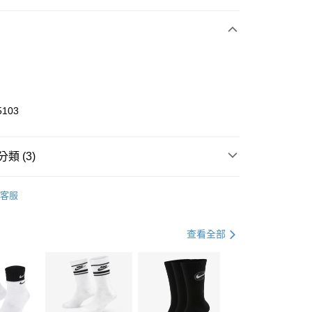
期付款
0 利率 每期
NT$3,433
21家銀行
庫商業銀行
第一商業銀行
業銀行
彰化商業銀行
業儲蓄銀行
台北富邦商業銀行
華商業銀行
兆豐國際商業銀行
5103
小企業銀行
台中商業銀行
台灣）商業銀行
華泰商業銀行
業銀行
遠東國際商業銀行
類 (3)
業銀行
永豐商業銀行
享後付
業銀行
星展（台灣）商業銀行
KE
全系列鞋款
客服
際商業銀行
中國信託商業銀行
FTEE先享後付」】
鞋類
跑步鞋/慢跑鞋
天信用卡公司
先享後付是「在收到商品之後才付款」的支付方式。 讓您購物簡單
心！
跑步訓練
鞋
查看全部
：不需註冊會員、不需綁卡、不需儲值。
：只要手機號碼，簡訊認證，即可結帳。
(快速到店)
：先確認商品／服務後，再付款。
00，滿NT$1,500(含以上)免運費
EE先享後付」結帳流程】
方式選擇「AFTEE先享後付」後，將跳轉至「AFTEE先享後