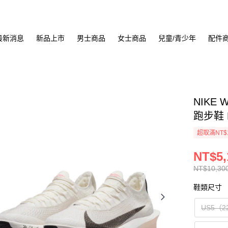
最新消息
新品上市
男士商品
女士商品
兒童/青少年
配件
NIKE 
跑步鞋 F
超取滿NT$
NT$5,
NT$10,30
鞋類尺寸
US5（2