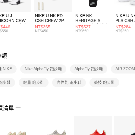
付」結帳
每筆NT$1
２．訂單
３．收到繳
付款後門
KE U J
NIKE U NK ED
NIKE NK
NIKE U N
／ATM／
NICORN CRW
CSH CREW 2P-
HERITAGE S
PLS CSH 
每筆NT$1
※ 請注意
R -160 男女 中
144 EMBRDY 男
SMIT 男女 側背包
144 DBL
$446
NT$365
NT$527
NT$284
絡購買商品
襪 FZ3393100
女 短統襪
BA5871010
襪 DH405
$550
NT$450
NT$650
NT$350
先享後付
FZ3073133
※ 交易是
是否繳費成
付客戶支
分類
【注意事
１．透過由
 NIKE
Nike AlphaFly 跑步鞋
AlphaFly 跑步鞋
AIR ZOO
交易，需
求債權轉
２．關於
 跑步鞋
輕量 跑步鞋
高性能 跑步鞋
競技 跑步鞋
https://aft
３．未成
「AFTE
任。
買清單 一
４．使用「
即時審查
結果請求
５．嚴禁
形，恩沛