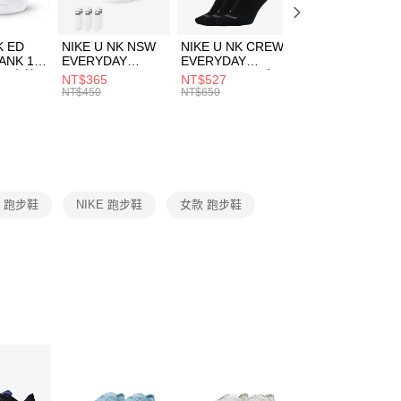
頁面，進行簡訊認證並確認金額後，即可完成結帳。
00，滿NT$1,500(含以上)免運費
成立數日內，您將收到繳費通知簡訊。
費通知簡訊後14天內，點擊此簡訊中的連結，可透過四大超商
市自取
K ED
NIKE U NK NSW
NIKE U NK CREW
NIKE U NK
網路銀行／等多元方式進行付款，方視為交易完成。
ANK 1P
EVERYDAY
EVERYDAY
EVERYDAY LTW
00，滿NT$1,500(含以上)免運費
：結帳手續完成當下不需立刻繳費，但若您需要取消訂單，請聯
 男 中統
ESSENTIAL CR
BBALL 3PR 男女
ANKLE 3PR 男女
NT$365
NT$527
NT$365
的店家。未經商家同意取消之訂單仍視為有效，需透過AFTEE
8104
男女 短統襪
長統襪
踝襪 SX7677010
NT$450
NT$650
NT$450
繳納相關費用。
DX5089103
DA2123010
否成功請以「AFTEE先享後付 」之結帳頁面顯示為準，若有關於
功／繳費後需取消欲退款等相關疑問，請聯繫「AFTEE先享後
援中心」
https://netprotections.freshdesk.com/support/home
項】
恩沛科技股份有限公司提供之「AFTEE先享後付」服務完成之
M 跑步鞋
NIKE 跑步鞋
女款 跑步鞋
依本服務之必要範圍內提供個人資料，並將交易相關給付款項請
讓予恩沛科技股份有限公司。
個人資料處理事宜，請瀏覽以下網址：
ee.tw/terms/#terms3
年的使用者請事先徵得法定代理人或監護人之同意方可使用
E先享後付」，若未經同意申辦者引起之損失，本公司不負相關責
AFTEE先享後付」時，將依據個別帳號之用戶狀況，依本公司
核予不同之上限額度；若仍有額度不足之情形，本公司將視審查
用戶進行身份認證。
一人註冊多個帳號或使用他人資訊註冊。若發現惡意使用之情
科技股份有限公司將有權停止該用戶之使用額度並採取法律行