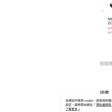
NI
Z
N
NT
鞋 
NT
相關
評價
喜歡這
本網站中使用 cookie，欲查詢有關
設定，請參閱本網站「
隱私權條款
使用 cookie。
了解更多 >