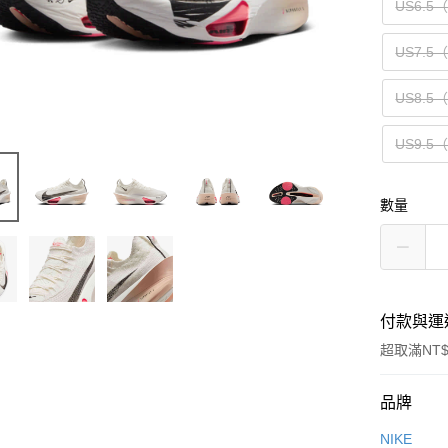
US6.5
US7.5
US8.5
US9.5
數量
付款與運
超取滿NT$
付款方式
品牌
信用卡一
NIKE