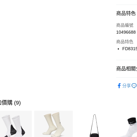
信用卡分
商品特色
3 期 
商品編號
合作金
LINE Pay
10496688
華南商
Apple Pay
上海商
商品特色
國泰世
FD831
悠遊付
臺灣中
匯豐（
全盈+PAY
聯邦商
商品相關分
元大商
AFTEE先
玉山商
品牌
NI
相關說明
分享
台新國
【關於「A
女性商品
台灣樂
AFTEE
便利好安
運動類型
運送方式
價購 (9)
１．簡單
２．便利
7-11取貨
３．安心
每筆NT$1
【「AFT
宅配
１．於結帳