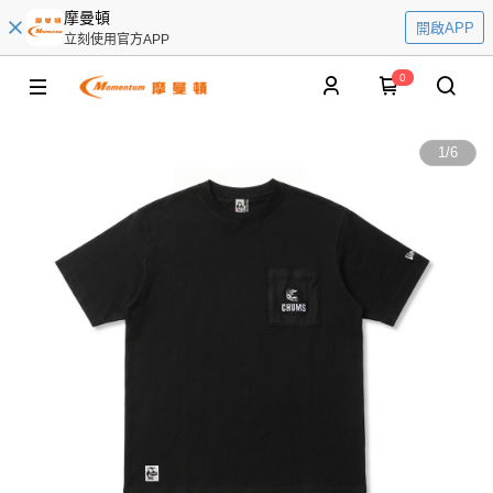
摩曼頓
開啟APP
立刻使用官方APP
0
1
/
6