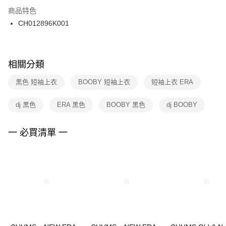
２．訂單成立數日內，您將收到繳費通知簡訊。
商品特色
付款後門市自取
３．收到繳費通知簡訊後14天內，點擊此簡訊中的連結，可透過四大超商／
CH012896K001
每筆NT$100，滿NT$1,500(含以上)免運費
ATM／網路銀行／等多元方式進行付款，方視為交易完成。
※ 請注意：結帳手續完成當下不需立刻繳費，但若您需要取消訂單，請聯絡
購買商品的店家。未經商家同意取消之訂單仍視為有效，需透過AFTEE先享
後付繳納相關費用。
※ 交易是否成功請以「AFTEE先享後付 」之結帳頁面顯示為準，若有關於
相關分類
是否繳費成功／繳費後需取消欲退款等相關疑問，請聯繫「AFTEE先享後付
客戶支援中心」
https://netprotections.freshdesk.com/support/home
黑色 短袖上衣
BOOBY 短袖上衣
短袖上衣 ERA
【注意事項】
dj 黑色
ERA 黑色
BOOBY 黑色
dj BOOBY
１．透過由恩沛科技股份有限公司提供之「AFTEE先享後付」服務完成之交
易，需依本服務之必要範圍內提供個人資料，並將交易相關給付款項請求債
權轉讓予恩沛科技股份有限公司。
一 必買清單 一
２．關於個人資料處理事宜，請瀏覽以下網址：
https://aftee.tw/terms/#terms3
３．未成年的使用者請事先徵得法定代理人或監護人之同意方可使用
「AFTEE先享後付」，若未經同意申辦者引起之損失，本公司不負相關責
任。
４．使用「AFTEE先享後付」時，將依據個別帳號之用戶狀況，依本公司即
時審查核予不同之上限額度；若仍有額度不足之情形，本公司將視審查結果
請求用戶進行身份認證。
５．嚴禁一人註冊多個帳號或使用他人資訊註冊。若發現惡意使用之情形，
恩沛科技股份有限公司將有權停止該用戶之使用額度並採取法律行動。