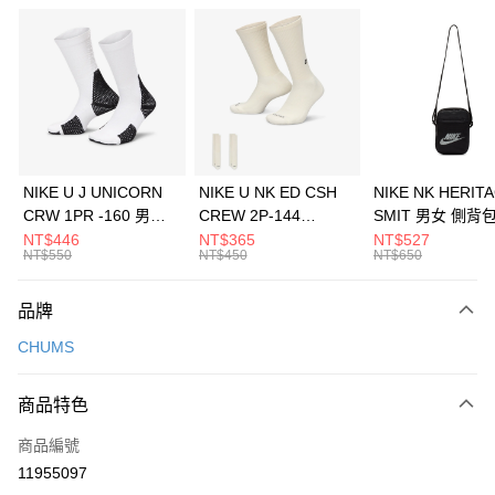
信用卡分期付款
3 期 0 利率 每期
NT$560
21家銀行
合作金庫商業銀行
第一商業銀行
LINE Pay
華南商業銀行
彰化商業銀行
Apple Pay
上海商業儲蓄銀行
台北富邦商業銀行
國泰世華商業銀行
兆豐國際商業銀行
悠遊付
臺灣中小企業銀行
台中商業銀行
NIKE U J UNICORN
NIKE U NK ED CSH
NIKE NK HERIT
匯豐（台灣）商業銀行
華泰商業銀行
CRW 1PR -160 男女
CREW 2P-144
SMIT 男女 側背
全盈+PAY
聯邦商業銀行
遠東國際商業銀行
中統襪 FZ3393100
EMBRDY 男女 短統襪
BA5871010
NT$446
NT$365
NT$527
元大商業銀行
永豐商業銀行
NT$550
NT$450
NT$650
AFTEE先享後付
FZ3073133
玉山商業銀行
星展（台灣）商業銀行
相關說明
台新國際商業銀行
中國信託商業銀行
品牌
【關於「AFTEE先享後付」】
台灣樂天信用卡公司
AFTEE先享後付是「在收到商品之後才付款」的支付方式。 讓您購物簡單
運送方式
CHUMS
便利好安心！
１．簡單：不需註冊會員、不需綁卡、不需儲值。
7-11取貨(快速到店)
２．便利：只要手機號碼，簡訊認證，即可結帳。
商品特色
每筆NT$100，滿NT$1,500(含以上)免運費
３．安心：先確認商品／服務後，再付款。
商品編號
宅配
【「AFTEE先享後付」結帳流程】
１．於結帳方式選擇「AFTEE先享後付」後，將跳轉至「AFTEE先享後付」
11955097
每筆NT$100，滿NT$1,500(含以上)免運費
結帳頁面，進行簡訊認證並確認金額後，即可完成結帳。