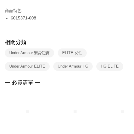
結帳頁面，進行簡訊認證並確認金額後，即可完成結帳。
２．訂單成立數日內，您將收到繳費通知簡訊。
商品特色
付款後門市自取
３．收到繳費通知簡訊後14天內，點擊此簡訊中的連結，可透過四大超商／
6015371-008
每筆NT$100，滿NT$1,500(含以上)免運費
ATM／網路銀行／等多元方式進行付款，方視為交易完成。
※ 請注意：結帳手續完成當下不需立刻繳費，但若您需要取消訂單，請聯絡
購買商品的店家。未經商家同意取消之訂單仍視為有效，需透過AFTEE先享
後付繳納相關費用。
※ 交易是否成功請以「AFTEE先享後付 」之結帳頁面顯示為準，若有關於
相關分類
是否繳費成功／繳費後需取消欲退款等相關疑問，請聯繫「AFTEE先享後付
客戶支援中心」
https://netprotections.freshdesk.com/support/home
Under Armour 緊身短褲
ELITE 女性
【注意事項】
Under Armour ELITE
Under Armour HG
HG ELITE
１．透過由恩沛科技股份有限公司提供之「AFTEE先享後付」服務完成之交
易，需依本服務之必要範圍內提供個人資料，並將交易相關給付款項請求債
權轉讓予恩沛科技股份有限公司。
一 必買清單 一
２．關於個人資料處理事宜，請瀏覽以下網址：
https://aftee.tw/terms/#terms3
３．未成年的使用者請事先徵得法定代理人或監護人之同意方可使用
「AFTEE先享後付」，若未經同意申辦者引起之損失，本公司不負相關責
任。
４．使用「AFTEE先享後付」時，將依據個別帳號之用戶狀況，依本公司即
時審查核予不同之上限額度；若仍有額度不足之情形，本公司將視審查結果
請求用戶進行身份認證。
５．嚴禁一人註冊多個帳號或使用他人資訊註冊。若發現惡意使用之情形，
恩沛科技股份有限公司將有權停止該用戶之使用額度並採取法律行動。