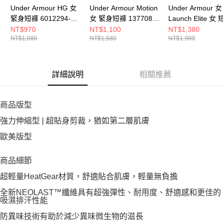
Under Armour HG 女
Under Armour Motion
Under Armour 女
緊身短褲 6012294-
女 緊身短褲 1377088-
Launch Elite 
008
001
衣 1389564-100
NT$970
NT$1,100
NT$1,380
NT$1,080
NT$1,580
NT$1,980
詳細說明
相關推薦
商品版型
強力伸縮型 | 超貼身剪裁，猶如第二層肌膚
歐美版型
商品細節
超輕量HeatGear材質，舒適貼合肌膚，輕量無負擔
全新NEOLAST™纖維具有超強彈性、耐用度、舒適感和更佳的
吸濕排汗性能
防異味技術有助於減少異味微生物的滋長