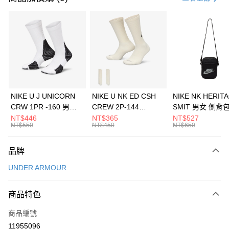
信用卡分期付款
3 期 0 利率 每期
NT$526
21家銀行
合作金庫商業銀行
第一商業銀行
LINE Pay
華南商業銀行
彰化商業銀行
Apple Pay
上海商業儲蓄銀行
台北富邦商業銀行
國泰世華商業銀行
兆豐國際商業銀行
悠遊付
臺灣中小企業銀行
台中商業銀行
NIKE U J UNICORN
NIKE U NK ED CSH
NIKE NK HERIT
匯豐（台灣）商業銀行
華泰商業銀行
CRW 1PR -160 男女
CREW 2P-144
SMIT 男女 側背
全盈+PAY
聯邦商業銀行
遠東國際商業銀行
中統襪 FZ3393100
EMBRDY 男女 短統襪
BA5871010
NT$446
NT$365
NT$527
元大商業銀行
永豐商業銀行
NT$550
NT$450
NT$650
AFTEE先享後付
FZ3073133
玉山商業銀行
星展（台灣）商業銀行
相關說明
台新國際商業銀行
中國信託商業銀行
品牌
【關於「AFTEE先享後付」】
台灣樂天信用卡公司
AFTEE先享後付是「在收到商品之後才付款」的支付方式。 讓您購物簡單
運送方式
UNDER ARMOUR
便利好安心！
１．簡單：不需註冊會員、不需綁卡、不需儲值。
7-11取貨(快速到店)
２．便利：只要手機號碼，簡訊認證，即可結帳。
商品特色
每筆NT$100，滿NT$1,500(含以上)免運費
３．安心：先確認商品／服務後，再付款。
商品編號
宅配
【「AFTEE先享後付」結帳流程】
１．於結帳方式選擇「AFTEE先享後付」後，將跳轉至「AFTEE先享後付」
11955096
每筆NT$100，滿NT$1,500(含以上)免運費