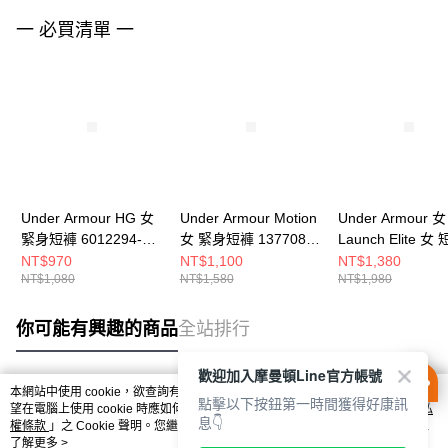
一 必買清單 一
Under Armour HG 女
Under Armour Motion
Under Armour 女
緊身短褲 6012294-
女 緊身短褲 1377088-
Launch Elite 
008
001
衣 1389564-100
NT$970
NT$1,100
NT$1,380
NT$1,080
NT$1,580
NT$1,980
你可能有興趣的商品
全站排行
歡迎加入摩曼頓Line官方帳號
本網站中使用 cookie，欲查詢有關本網站使用 cookie 方式之詳情，及若您不希
點擊以下按鈕第一時間獲得好康訊
熱門標籤
望在電腦上使用 cookie 時應如何變更電腦的 cookie 設定，請參閱本網站「
隱私
息👇
權條款
」之 Cookie 聲明。您繼續使用本網站即表示您同意本公司得按本網站使
用條款之 Cookie 聲明使用 cookie。
了解更多 >