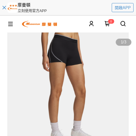
摩曼頓
開啟APP
立刻使用官方APP
0
1
/
3