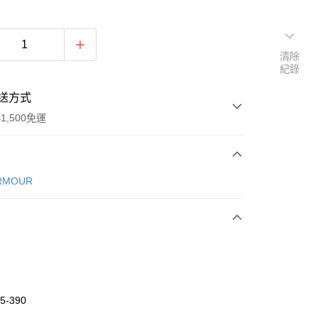
清除
紀錄
送方式
1,500免運
次付款
RMOUR
期付款
0 利率 每期
NT$326
21家銀行
庫商業銀行
第一商業銀行
業銀行
彰化商業銀行
業儲蓄銀行
台北富邦商業銀行
華商業銀行
兆豐國際商業銀行
5-390
小企業銀行
台中商業銀行