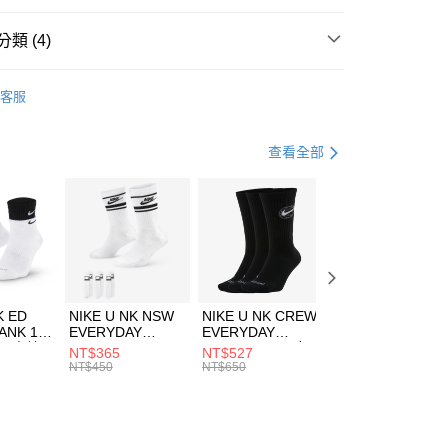
台灣）商業銀行
華泰商業銀行
業銀行
遠東國際商業銀行
類 (4)
業銀行
永豐商業銀行
享後付
業銀行
星展（台灣）商業銀行
DER ARMOUR
服飾
客服
際商業銀行
中國信託商業銀行
FTEE先享後付」】
上衣
短袖上衣
天信用卡公司
先享後付是「在收到商品之後才付款」的支付方式。 讓您購物簡單
心！
登山健行
服飾
查看全部
：不需註冊會員、不需綁卡、不需儲值。
：只要手機號碼，簡訊認證，即可結帳。
專區⬇
(快速到店)
：先確認商品／服務後，再付款。
00，滿NT$1,500(含以上)免運費
EE先享後付」結帳流程】
方式選擇「AFTEE先享後付」後，將跳轉至「AFTEE先享後
頁面，進行簡訊認證並確認金額後，即可完成結帳。
00，滿NT$1,500(含以上)免運費
成立數日內，您將收到繳費通知簡訊。
費通知簡訊後14天內，點擊此簡訊中的連結，可透過四大超商
市自取
K ED
NIKE U NK NSW
NIKE U NK CREW
NIKE U NK
網路銀行／等多元方式進行付款，方視為交易完成。
ANK 1P
EVERYDAY
EVERYDAY
EVERYDAY LTW
00，滿NT$1,500(含以上)免運費
：結帳手續完成當下不需立刻繳費，但若您需要取消訂單，請聯
 男 中統
ESSENTIAL CR
BBALL 3PR 男女
ANKLE 3PR 男女
NT$365
NT$527
NT$365
的店家。未經商家同意取消之訂單仍視為有效，需透過AFTEE
8104
男女 短統襪
長統襪
踝襪 SX7677010
NT$450
NT$650
NT$450
繳納相關費用。
DX5089103
DA2123010
否成功請以「AFTEE先享後付 」之結帳頁面顯示為準，若有關於
功／繳費後需取消欲退款等相關疑問，請聯繫「AFTEE先享後
援中心」
https://netprotections.freshdesk.com/support/home