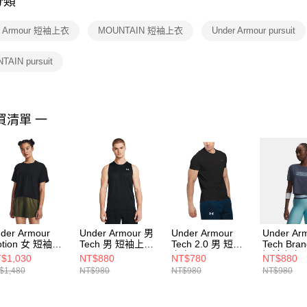
分類
【注意事
１．透過由
r Armour 短袖上衣
MOUNTAIN 短袖上衣
Under Armour pursuit
交易，需
求債權轉
２．關於
TAIN pursuit
https://aft
３．未成
「AFTE
任。
買清單 一
４．使用「
即時審查
結果請求
５．嚴禁
形，恩沛
動。
der Armour
Under Armour 男
Under Armour
Under Ar
otion 女 短袖上
Tech 男 短袖上衣
Tech 2.0 男 短袖
Tech Bra
1379178-001
1382795-001
上衣 1326413-001
短袖上衣
$1,030
NT$880
NT$780
NT$880
6009987-
$1,480
NT$980
NT$980
NT$980