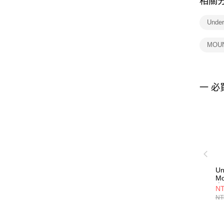
相關
Unde
MOUN
一 必
Un
M
衣 
NT
NT