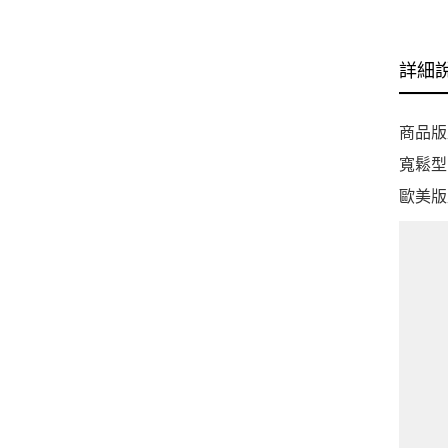
詳細
商品版
寬鬆型
歐美版