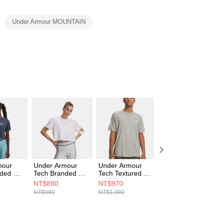
項】
恩沛科技股份有限公司提供之「AFTEE先享後付」服務完成之
Under Armour MOUNTAIN
依本服務之必要範圍內提供個人資料，並將交易相關給付款項請
讓予恩沛科技股份有限公司。
個人資料處理事宜，請瀏覽以下網址：
ee.tw/terms/#terms3
年的使用者請事先徵得法定代理人或監護人之同意方可使用
E先享後付」，若未經同意申辦者引起之損失，本公司不負相關責
AFTEE先享後付」時，將依據個別帳號之用戶狀況，依本公司
核予不同之上限額度；若仍有額度不足之情形，本公司將視審查
用戶進行身份認證。
一人註冊多個帳號或使用他人資訊註冊。若發現惡意使用之情
科技股份有限公司將有權停止該用戶之使用額度並採取法律行
mour
Under Armour
Under Armour
Under Armour
nded 女
Tech Branded 女
Tech Textured 男
Tech Textured 短
短袖上衣
短袖上衣
袖上衣 1382796-
NT$880
NT$970
NT$970
044
6009987-100
1382796-069
477
NT$980
NT$1,080
NT$1,080