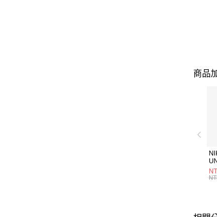
商品加
NI
U
1P
NT
統
NT