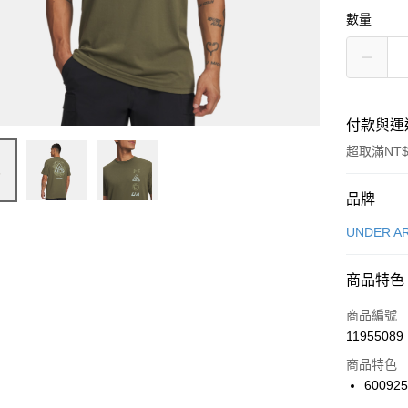
數量
付款與運
超取滿NT$
付款方式
品牌
信用卡一
UNDER A
信用卡分
商品特色
3 期 
商品編號
合作金
LINE Pay
11955089
華南商
Apple Pay
上海商
商品特色
國泰世
600925
悠遊付
臺灣中