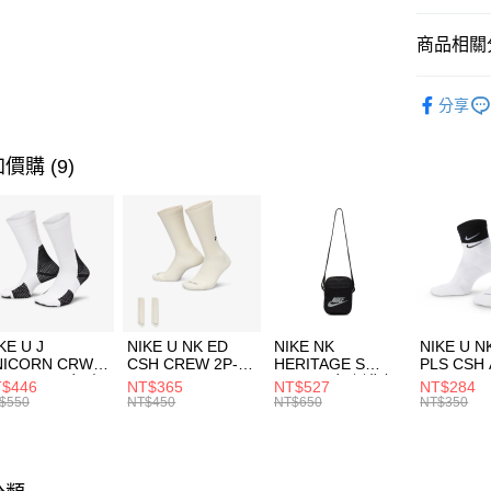
匯豐（
全盈+PAY
聯邦商
商品相關分
元大商
AFTEE先
玉山商
品牌
UN
相關說明
分享
台新國
【關於「A
男性商品
台灣樂
AFTEE
便利好安
運動類型
運送方式
價購 (9)
１．簡單
２．便利
限時降價
7-11取貨
３．安心
每筆NT$1
【「AFT
宅配
１．於結帳
付」結帳
每筆NT$1
２．訂單
３．收到繳
付款後門
KE U J
NIKE U NK ED
NIKE NK
NIKE U N
／ATM／
NICORN CRW
CSH CREW 2P-
HERITAGE S
PLS CSH 
每筆NT$1
※ 請注意
R -160 男女 中
144 EMBRDY 男
SMIT 男女 側背包
144 DBL
$446
NT$365
NT$527
NT$284
絡購買商品
襪 FZ3393100
女 短統襪
BA5871010
襪 DH405
$550
NT$450
NT$650
NT$350
先享後付
FZ3073133
※ 交易是
是否繳費成
付客戶支