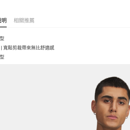
說明
相關推薦
型
 | 寬鬆剪裁帶來無比舒適感
型