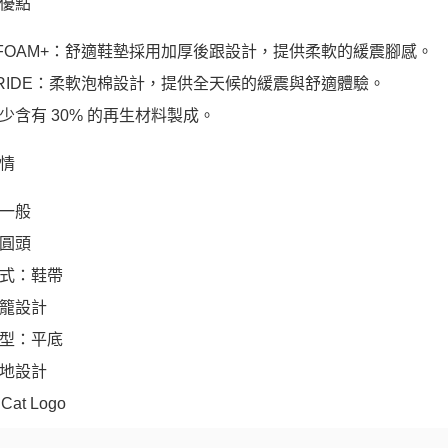
優點
TFOAM+：舒適鞋墊採用加厚後跟設計，提供柔軟的緩震腳感。
TRIDE：柔軟泡棉設計，提供全天候的緩震與舒適體驗。
少含有 30% 的再生材料製成。
情
一般
圓頭
式：鞋帶
籠設計
型：平底
地設計
Cat Logo