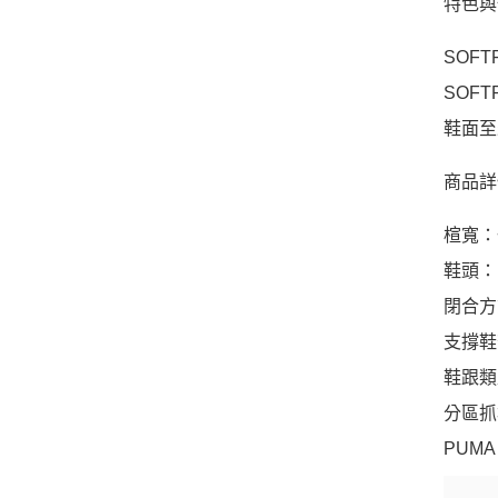
特色與
SOF
SOF
鞋面至
商品詳
楦寬：
鞋頭：
閉合方
支撐鞋
鞋跟類
分區抓
PUMA 