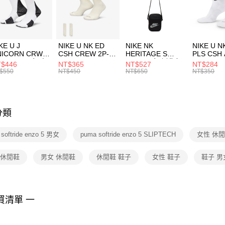
【「AFT
宅配
１．於結帳
付」結帳
每筆NT$1
２．訂單
３．收到繳
付款後門
KE U J
NIKE U NK ED
NIKE NK
NIKE U N
／ATM／
NICORN CRW
CSH CREW 2P-
HERITAGE S
PLS CSH 
每筆NT$1
※ 請注意
R -160 男女 中
144 EMBRDY 男
SMIT 男女 側背包
144 DBL
$446
NT$365
NT$527
NT$284
絡購買商品
襪 FZ3393100
女 短統襪
BA5871010
襪 DH405
$550
NT$450
NT$650
NT$350
先享後付
FZ3073133
※ 交易是
是否繳費成
付客戶支
分類
【注意事
１．透過由
softride enzo 5 男女
puma softride enzo 5 SLIPTECH
女性 休
交易，需
求債權轉
２．關於
o 休閒鞋
男女 休閒鞋
休閒鞋 鞋子
女性 鞋子
鞋子 男
https://aft
３．未成
「AFTE
任。
買清單 一
４．使用「
即時審查
結果請求