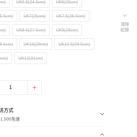
cm)
UK5.5(24.5cm)
UK6(25cm)
5.5cm)
UK7(26cm)
UK7.5(26.5cm)
清除
紀錄
cm)
UK8.5(27.5cm)
UK9(28cm)
8.5cm)
UK10(29cm)
UK10.5(29.5cm)
0cm)
UK12(31cm)
送方式
1,500免運