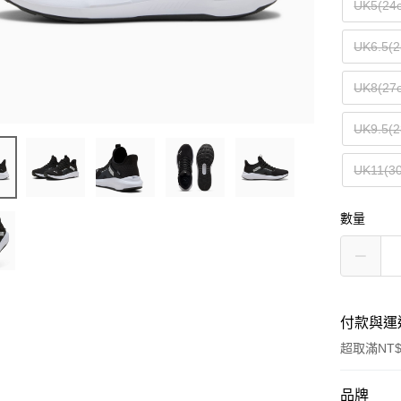
UK5(24
UK6.5(2
UK8(27
UK9.5(2
UK11(3
數量
付款與運
超取滿NT$
付款方式
品牌