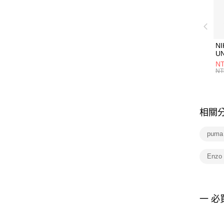
NI
U
1P
NT
統
NT
相關
puma 
Enz
一 必