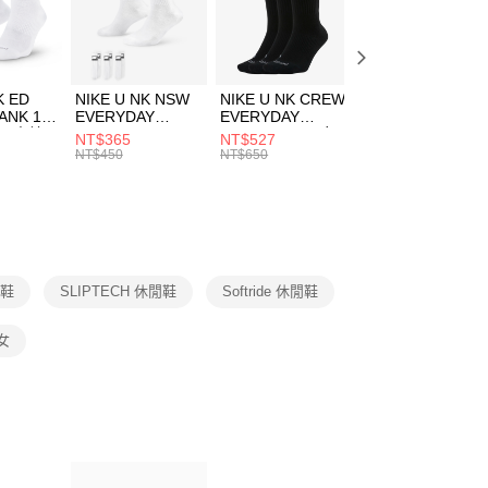
EE先享後付」結帳流程】
方式選擇「AFTEE先享後付」後，將跳轉至「AFTEE先享後
頁面，進行簡訊認證並確認金額後，即可完成結帳。
00，滿NT$1,500(含以上)免運費
成立數日內，您將收到繳費通知簡訊。
費通知簡訊後14天內，點擊此簡訊中的連結，可透過四大超商
市自取
K ED
NIKE U NK NSW
NIKE U NK CREW
NIKE U NK
網路銀行／等多元方式進行付款，方視為交易完成。
ANK 1P
EVERYDAY
EVERYDAY
EVERYDAY LTW
00，滿NT$1,500(含以上)免運費
：結帳手續完成當下不需立刻繳費，但若您需要取消訂單，請聯
 男 中統
ESSENTIAL CR
BBALL 3PR 男女
ANKLE 3PR 男女
NT$365
NT$527
NT$365
的店家。未經商家同意取消之訂單仍視為有效，需透過AFTEE
8104
男女 短統襪
長統襪
踝襪 SX7677010
NT$450
NT$650
NT$450
繳納相關費用。
DX5089103
DA2123010
否成功請以「AFTEE先享後付 」之結帳頁面顯示為準，若有關於
功／繳費後需取消欲退款等相關疑問，請聯繫「AFTEE先享後
援中心」
https://netprotections.freshdesk.com/support/home
項】
恩沛科技股份有限公司提供之「AFTEE先享後付」服務完成之
閒鞋
SLIPTECH 休閒鞋
Softride 休閒鞋
依本服務之必要範圍內提供個人資料，並將交易相關給付款項請
讓予恩沛科技股份有限公司。
個人資料處理事宜，請瀏覽以下網址：
女
ee.tw/terms/#terms3
年的使用者請事先徵得法定代理人或監護人之同意方可使用
E先享後付」，若未經同意申辦者引起之損失，本公司不負相關責
AFTEE先享後付」時，將依據個別帳號之用戶狀況，依本公司
核予不同之上限額度；若仍有額度不足之情形，本公司將視審查
用戶進行身份認證。