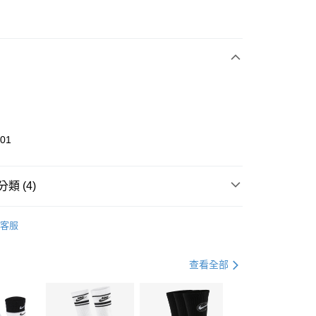
次付款
期付款
0 利率 每期
NT$893
21家銀行
庫商業銀行
第一商業銀行
業銀行
彰化商業銀行
業儲蓄銀行
台北富邦商業銀行
華商業銀行
兆豐國際商業銀行
101
小企業銀行
台中商業銀行
台灣）商業銀行
華泰商業銀行
業銀行
遠東國際商業銀行
類 (4)
業銀行
永豐商業銀行
享後付
業銀行
星展（台灣）商業銀行
UMA
全系列鞋款
客服
際商業銀行
中國信託商業銀行
FTEE先享後付」】
鞋類
休閒鞋
天信用卡公司
先享後付是「在收到商品之後才付款」的支付方式。 讓您購物簡單
心！
鞋類
休閒鞋
查看全部
：不需註冊會員、不需綁卡、不需儲值。
：只要手機號碼，簡訊認證，即可結帳。
休閒戶外
鞋
(快速到店)
：先確認商品／服務後，再付款。
00，滿NT$1,500(含以上)免運費