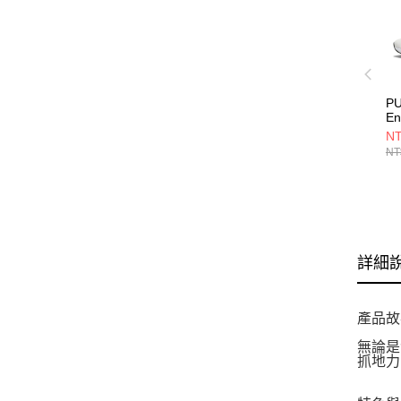
PU
En
S
NT
休
NT
詳細
產品故
無論是
抓地力