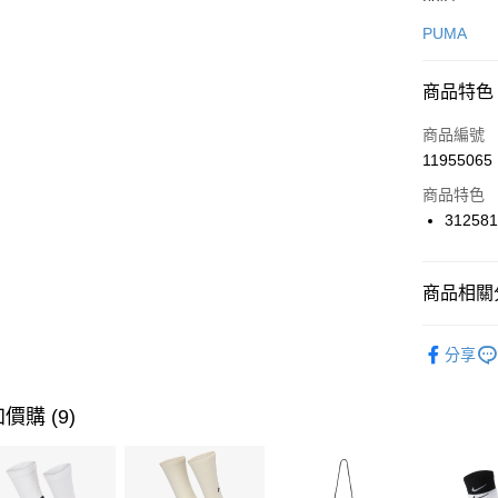
信用卡一
PUMA
信用卡分
商品特色
3 期 
商品編號
合作金
LINE Pay
11955065
華南商
Apple Pay
上海商
商品特色
國泰世
31258
悠遊付
臺灣中
匯豐（
全盈+PAY
聯邦商
商品相關分
元大商
AFTEE先
玉山商
品牌
P
相關說明
分享
台新國
【關於「A
男性商品
台灣樂
AFTEE
便利好安
女性商品
運送方式
價購 (9)
１．簡單
２．便利
運動類型
7-11取貨
３．安心
每筆NT$1