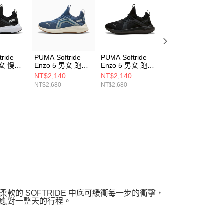
一人註冊多個帳號或使用他人資訊註冊。若發現惡意使用之情
科技股份有限公司將有權停止該用戶之使用額度並採取法律行
ride
PUMA Softride
PUMA Softride
PUMA Softride
男女 慢跑
Enzo 5 男女 跑步
Enzo 5 男女 跑步
Enzo 5 男女 跑步
802
鞋 31109818
鞋 31109801
鞋 31109830
NT$2,140
NT$2,140
NT$2,140
NT$2,680
NT$2,680
NT$2,680
的 SOFTRIDE 中底可緩衝每一步的衝擊，
應對一整天的行程。