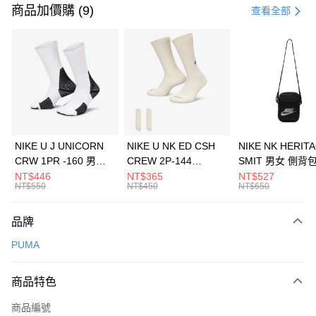
信用卡一次付款
商品加價購 (9)
查看全部
信用卡分期付款
3 期 0 利率 每期
NT$893
21家銀行
合作金庫商業銀行
第一商業銀行
LINE Pay
華南商業銀行
彰化商業銀行
Apple Pay
上海商業儲蓄銀行
台北富邦商業銀行
國泰世華商業銀行
兆豐國際商業銀行
悠遊付
臺灣中小企業銀行
台中商業銀行
NIKE U J UNICORN
NIKE U NK ED CSH
NIKE NK HERIT
匯豐（台灣）商業銀行
華泰商業銀行
CRW 1PR -160 男女
CREW 2P-144
SMIT 男女 側背
全盈+PAY
聯邦商業銀行
遠東國際商業銀行
中統襪 FZ3393100
EMBRDY 男女 短統襪
BA5871010
NT$446
NT$365
NT$527
元大商業銀行
永豐商業銀行
NT$550
NT$450
NT$650
AFTEE先享後付
FZ3073133
玉山商業銀行
星展（台灣）商業銀行
相關說明
台新國際商業銀行
中國信託商業銀行
品牌
【關於「AFTEE先享後付」】
台灣樂天信用卡公司
AFTEE先享後付是「在收到商品之後才付款」的支付方式。 讓您購物簡單
運送方式
PUMA
便利好安心！
１．簡單：不需註冊會員、不需綁卡、不需儲值。
7-11取貨(快速到店)
２．便利：只要手機號碼，簡訊認證，即可結帳。
商品特色
每筆NT$100，滿NT$1,500(含以上)免運費
３．安心：先確認商品／服務後，再付款。
商品編號
宅配
【「AFTEE先享後付」結帳流程】