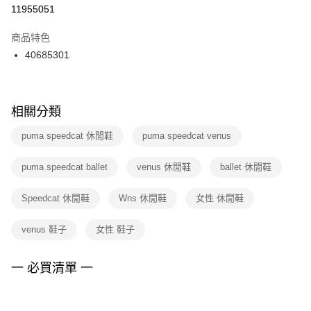
１．於結帳方式選擇「AFTEE先享後付」後，將跳轉至「AFTEE先享後付」
11955051
每筆NT$100，滿NT$1,500(含以上)免運費
結帳頁面，進行簡訊認證並確認金額後，即可完成結帳。
２．訂單成立數日內，您將收到繳費通知簡訊。
商品特色
付款後門市自取
３．收到繳費通知簡訊後14天內，點擊此簡訊中的連結，可透過四大超商／
40685301
每筆NT$100，滿NT$1,500(含以上)免運費
ATM／網路銀行／等多元方式進行付款，方視為交易完成。
※ 請注意：結帳手續完成當下不需立刻繳費，但若您需要取消訂單，請聯絡
購買商品的店家。未經商家同意取消之訂單仍視為有效，需透過AFTEE先享
後付繳納相關費用。
※ 交易是否成功請以「AFTEE先享後付 」之結帳頁面顯示為準，若有關於
相關分類
是否繳費成功／繳費後需取消欲退款等相關疑問，請聯繫「AFTEE先享後付
客戶支援中心」
https://netprotections.freshdesk.com/support/home
puma speedcat 休閒鞋
puma speedcat venus
【注意事項】
puma speedcat ballet
venus 休閒鞋
ballet 休閒鞋
１．透過由恩沛科技股份有限公司提供之「AFTEE先享後付」服務完成之交
易，需依本服務之必要範圍內提供個人資料，並將交易相關給付款項請求債
權轉讓予恩沛科技股份有限公司。
Speedcat 休閒鞋
Wns 休閒鞋
女性 休閒鞋
２．關於個人資料處理事宜，請瀏覽以下網址：
https://aftee.tw/terms/#terms3
venus 鞋子
女性 鞋子
３．未成年的使用者請事先徵得法定代理人或監護人之同意方可使用
「AFTEE先享後付」，若未經同意申辦者引起之損失，本公司不負相關責
任。
一 必買清單 一
４．使用「AFTEE先享後付」時，將依據個別帳號之用戶狀況，依本公司即
時審查核予不同之上限額度；若仍有額度不足之情形，本公司將視審查結果
請求用戶進行身份認證。
５．嚴禁一人註冊多個帳號或使用他人資訊註冊。若發現惡意使用之情形，