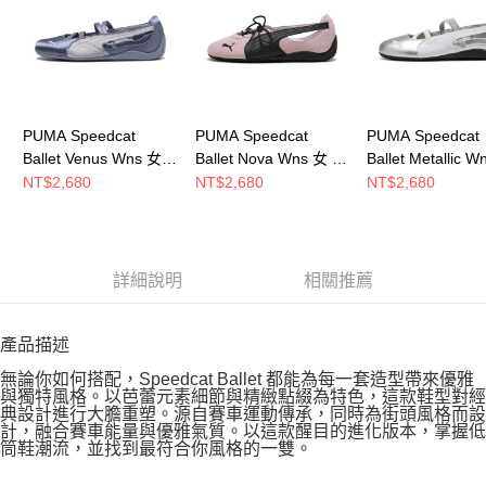
恩沛科技股份有限公司將有權停止該用戶之使用額度並採取法律行動。
PUMA Speedcat
PUMA Speedcat
PUMA Speedcat
Ballet Venus Wns 女
Ballet Nova Wns 女 休
Ballet Metallic 
休閒鞋 40685302
閒鞋 40834001
休閒鞋 40158101
NT$2,680
NT$2,680
NT$2,680
詳細說明
相關推薦
產品描述
無論你如何搭配，Speedcat Ballet 都能為每一套造型帶來優雅
與獨特風格。以芭蕾元素細節與精緻點綴為特色，這款鞋型對經
典設計進行大膽重塑。源自賽車運動傳承，同時為街頭風格而設
計，融合賽車能量與優雅氣質。以這款醒目的進化版本，掌握低
筒鞋潮流，並找到最符合你風格的一雙。