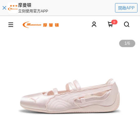
摩曼頓
開啟APP
立刻使用官方APP
0
1
/
6