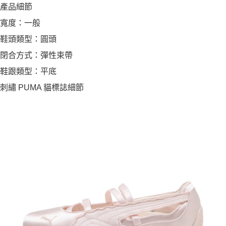
產品細節
寬度：一般
鞋頭類型：圓頭
閉合方式：彈性束帶
鞋跟類型：平底
刺繡 PUMA 貓標誌細節