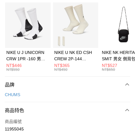
信用卡分期付款
3 期 0 利率 每期
NT$493
21家銀行
合作金庫商業銀行
第一商業銀行
LINE Pay
華南商業銀行
彰化商業銀行
Apple Pay
上海商業儲蓄銀行
台北富邦商業銀行
國泰世華商業銀行
兆豐國際商業銀行
悠遊付
臺灣中小企業銀行
台中商業銀行
NIKE U J UNICORN
NIKE U NK ED CSH
NIKE NK HERIT
匯豐（台灣）商業銀行
華泰商業銀行
CRW 1PR -160 男女
CREW 2P-144
SMIT 男女 側背
全盈+PAY
聯邦商業銀行
遠東國際商業銀行
中統襪 FZ3393100
EMBRDY 男女 短統襪
BA5871010
NT$446
NT$365
NT$527
元大商業銀行
永豐商業銀行
NT$550
NT$450
NT$650
AFTEE先享後付
FZ3073133
玉山商業銀行
星展（台灣）商業銀行
相關說明
台新國際商業銀行
中國信託商業銀行
品牌
【關於「AFTEE先享後付」】
台灣樂天信用卡公司
AFTEE先享後付是「在收到商品之後才付款」的支付方式。 讓您購物簡單
運送方式
CHUMS
便利好安心！
１．簡單：不需註冊會員、不需綁卡、不需儲值。
7-11取貨(快速到店)
２．便利：只要手機號碼，簡訊認證，即可結帳。
商品特色
每筆NT$100，滿NT$1,500(含以上)免運費
３．安心：先確認商品／服務後，再付款。
商品編號
宅配
【「AFTEE先享後付」結帳流程】
１．於結帳方式選擇「AFTEE先享後付」後，將跳轉至「AFTEE先享後付」
11955045
每筆NT$100，滿NT$1,500(含以上)免運費
結帳頁面，進行簡訊認證並確認金額後，即可完成結帳。