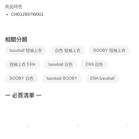
２．訂單成立數日內，您將收到繳費通知簡訊。
商品特色
付款後門市自取
３．收到繳費通知簡訊後14天內，點擊此簡訊中的連結，可透過四大超商／
CH012897W001
每筆NT$100，滿NT$1,500(含以上)免運費
ATM／網路銀行／等多元方式進行付款，方視為交易完成。
※ 請注意：結帳手續完成當下不需立刻繳費，但若您需要取消訂單，請聯絡
購買商品的店家。未經商家同意取消之訂單仍視為有效，需透過AFTEE先享
後付繳納相關費用。
※ 交易是否成功請以「AFTEE先享後付 」之結帳頁面顯示為準，若有關於
相關分類
是否繳費成功／繳費後需取消欲退款等相關疑問，請聯繫「AFTEE先享後付
客戶支援中心」
https://netprotections.freshdesk.com/support/home
baseball 短袖上衣
白色 短袖上衣
BOOBY 短袖上衣
【注意事項】
短袖上衣 ERA
baseball 白色
ERA 白色
１．透過由恩沛科技股份有限公司提供之「AFTEE先享後付」服務完成之交
易，需依本服務之必要範圍內提供個人資料，並將交易相關給付款項請求債
權轉讓予恩沛科技股份有限公司。
BOOBY 白色
baseball BOOBY
ERA baseball
２．關於個人資料處理事宜，請瀏覽以下網址：
https://aftee.tw/terms/#terms3
３．未成年的使用者請事先徵得法定代理人或監護人之同意方可使用
一 必買清單 一
「AFTEE先享後付」，若未經同意申辦者引起之損失，本公司不負相關責
任。
４．使用「AFTEE先享後付」時，將依據個別帳號之用戶狀況，依本公司即
時審查核予不同之上限額度；若仍有額度不足之情形，本公司將視審查結果
請求用戶進行身份認證。
５．嚴禁一人註冊多個帳號或使用他人資訊註冊。若發現惡意使用之情形，
恩沛科技股份有限公司將有權停止該用戶之使用額度並採取法律行動。