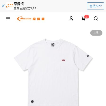
摩曼頓
開啟APP
立刻使用官方APP
0
1
/
6