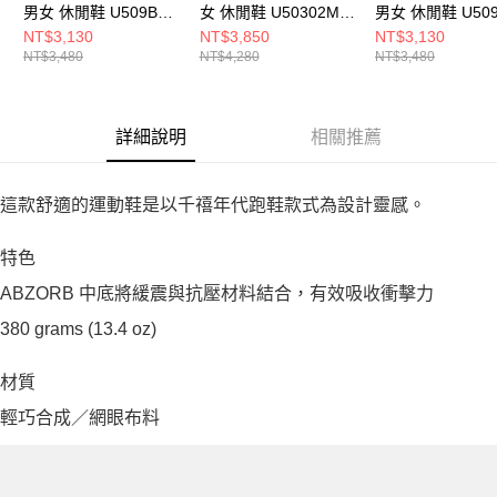
男女 休閒鞋 U509BA-
女 休閒鞋 U50302ML-
男女 休閒鞋 U509
D
D
D
NT$3,130
NT$3,850
NT$3,130
NT$3,480
NT$4,280
NT$3,480
詳細說明
相關推薦
這款舒適的運動鞋是以千禧年代跑鞋款式為設計靈感。
特色
ABZORB 中底將緩震與抗壓材料結合，有效吸收衝擊力
380 grams (13.4 oz)
材質
輕巧合成／網眼布料