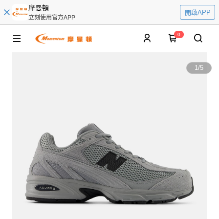
摩曼頓
開啟APP
立刻使用官方APP
0
1
/
5