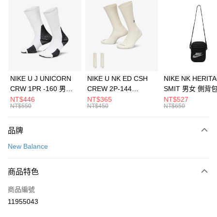
信用卡分期付款
3 期 0 利率 每期
NT$1,160
21家銀行
合作金庫商業銀行
第一商業銀行
LINE Pay
華南商業銀行
彰化商業銀行
Apple Pay
上海商業儲蓄銀行
台北富邦商業銀行
國泰世華商業銀行
兆豐國際商業銀行
悠遊付
臺灣中小企業銀行
台中商業銀行
NIKE U J UNICORN
NIKE U NK ED CSH
NIKE NK HERIT
匯豐（台灣）商業銀行
華泰商業銀行
CRW 1PR -160 男女
CREW 2P-144
SMIT 男女 側背
全盈+PAY
聯邦商業銀行
遠東國際商業銀行
中統襪 FZ3393100
EMBRDY 男女 短統襪
BA5871010
NT$446
NT$365
NT$527
元大商業銀行
永豐商業銀行
NT$550
NT$450
NT$650
AFTEE先享後付
FZ3073133
玉山商業銀行
星展（台灣）商業銀行
相關說明
台新國際商業銀行
中國信託商業銀行
品牌
【關於「AFTEE先享後付」】
台灣樂天信用卡公司
AFTEE先享後付是「在收到商品之後才付款」的支付方式。 讓您購物簡單
運送方式
New Balance
便利好安心！
１．簡單：不需註冊會員、不需綁卡、不需儲值。
7-11取貨(快速到店)
２．便利：只要手機號碼，簡訊認證，即可結帳。
商品特色
每筆NT$100，滿NT$1,500(含以上)免運費
３．安心：先確認商品／服務後，再付款。
商品編號
宅配
【「AFTEE先享後付」結帳流程】
１．於結帳方式選擇「AFTEE先享後付」後，將跳轉至「AFTEE先享後付」
11955043
每筆NT$100，滿NT$1,500(含以上)免運費
結帳頁面，進行簡訊認證並確認金額後，即可完成結帳。