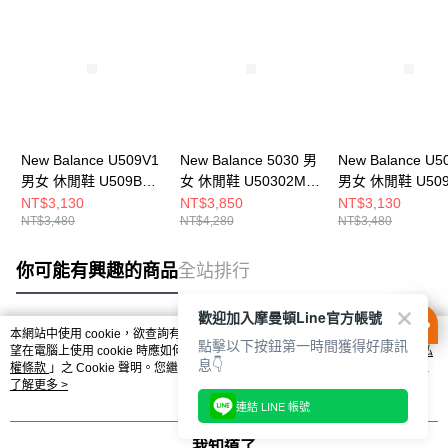
New Balance U509V1
New Balance 5030 男
New Balance U5
男女 休閒鞋 U509BA-
女 休閒鞋 U50302ML-
男女 休閒鞋 U509
D
D
D
NT$3,130
NT$3,850
NT$3,130
NT$3,480
NT$4,280
NT$3,480
你可能有興趣的商品
全站排行
歡迎加入摩曼頓Line官方帳號
本網站中使用 cookie，欲查詢有關本網站使用 cookie 方式之詳情，及若您不希
點擊以下按鈕第一時間獲得好康訊
熱門標籤
望在電腦上使用 cookie 時應如何變更電腦的 cookie 設定，請參閱本網站「
隱私
息👇
權條款
」之 Cookie 聲明。您繼續使用本網站即表示您同意本公司得按本網站使
用條款之 Cookie 聲明使用 cookie。
了解更多 >
連結 LINE 帳號
我知道了