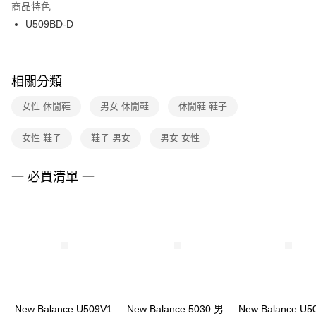
２．訂單成立數日內，您將收到繳費通知簡訊。
商品特色
付款後門市自取
３．收到繳費通知簡訊後14天內，點擊此簡訊中的連結，可透過四大超商／
U509BD-D
每筆NT$100，滿NT$1,500(含以上)免運費
ATM／網路銀行／等多元方式進行付款，方視為交易完成。
※ 請注意：結帳手續完成當下不需立刻繳費，但若您需要取消訂單，請聯絡
購買商品的店家。未經商家同意取消之訂單仍視為有效，需透過AFTEE先享
後付繳納相關費用。
※ 交易是否成功請以「AFTEE先享後付 」之結帳頁面顯示為準，若有關於
相關分類
是否繳費成功／繳費後需取消欲退款等相關疑問，請聯繫「AFTEE先享後付
客戶支援中心」
https://netprotections.freshdesk.com/support/home
女性 休閒鞋
男女 休閒鞋
休閒鞋 鞋子
【注意事項】
女性 鞋子
鞋子 男女
男女 女性
１．透過由恩沛科技股份有限公司提供之「AFTEE先享後付」服務完成之交
易，需依本服務之必要範圍內提供個人資料，並將交易相關給付款項請求債
權轉讓予恩沛科技股份有限公司。
一 必買清單 一
２．關於個人資料處理事宜，請瀏覽以下網址：
https://aftee.tw/terms/#terms3
３．未成年的使用者請事先徵得法定代理人或監護人之同意方可使用
「AFTEE先享後付」，若未經同意申辦者引起之損失，本公司不負相關責
任。
４．使用「AFTEE先享後付」時，將依據個別帳號之用戶狀況，依本公司即
時審查核予不同之上限額度；若仍有額度不足之情形，本公司將視審查結果
請求用戶進行身份認證。
５．嚴禁一人註冊多個帳號或使用他人資訊註冊。若發現惡意使用之情形，
恩沛科技股份有限公司將有權停止該用戶之使用額度並採取法律行動。
New Balance U509V1
New Balance 5030 男
New Balance U5