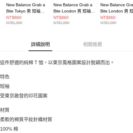
New Balance Grab a
New Balance Grab a
New Balance Gra
Bite Tokyo 男 短袖上
Bite London 男 短袖上
Bite London 男
衣 MT62D8CENNY-F
衣 MT62B9LISST-F
衣 MT62B9LIYLR
NT$860
NT$860
NT$860
NT$1,080
NT$1,080
NT$1,080
詳細說明
相關推薦
這件舒適的純棉 T 恤，以東京風格圖案設計脫穎而出。
特色
短袖
受東京啟發的印花圖案
材質
柔軟的棉質平紋針織材質
100% 棉