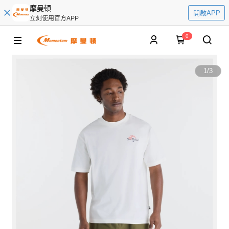
摩曼頓
開啟APP
立刻使用官方APP
0
1
/
3