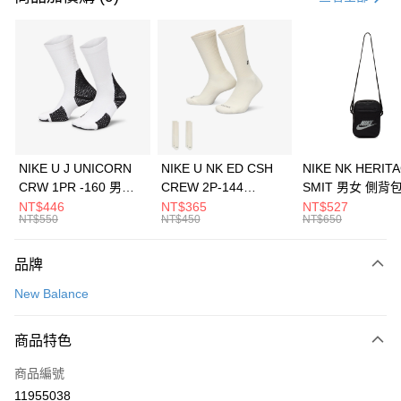
信用卡分期付款
3 期 0 利率 每期
NT$360
21家銀行
合作金庫商業銀行
第一商業銀行
LINE Pay
華南商業銀行
彰化商業銀行
Apple Pay
上海商業儲蓄銀行
台北富邦商業銀行
國泰世華商業銀行
兆豐國際商業銀行
悠遊付
臺灣中小企業銀行
台中商業銀行
NIKE U J UNICORN
NIKE U NK ED CSH
NIKE NK HERIT
匯豐（台灣）商業銀行
華泰商業銀行
CRW 1PR -160 男女
CREW 2P-144
SMIT 男女 側背
全盈+PAY
聯邦商業銀行
遠東國際商業銀行
中統襪 FZ3393100
EMBRDY 男女 短統襪
BA5871010
NT$446
NT$365
NT$527
元大商業銀行
永豐商業銀行
NT$550
NT$450
NT$650
AFTEE先享後付
FZ3073133
玉山商業銀行
星展（台灣）商業銀行
相關說明
台新國際商業銀行
中國信託商業銀行
品牌
【關於「AFTEE先享後付」】
台灣樂天信用卡公司
AFTEE先享後付是「在收到商品之後才付款」的支付方式。 讓您購物簡單
運送方式
New Balance
便利好安心！
１．簡單：不需註冊會員、不需綁卡、不需儲值。
7-11取貨(快速到店)
２．便利：只要手機號碼，簡訊認證，即可結帳。
商品特色
每筆NT$100，滿NT$1,500(含以上)免運費
３．安心：先確認商品／服務後，再付款。
商品編號
宅配
【「AFTEE先享後付」結帳流程】
１．於結帳方式選擇「AFTEE先享後付」後，將跳轉至「AFTEE先享後付」
11955038
每筆NT$100，滿NT$1,500(含以上)免運費