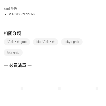
結帳頁面，進行簡訊認證並確認金額後，即可完成結帳。
２．訂單成立數日內，您將收到繳費通知簡訊。
商品特色
付款後門市自取
３．收到繳費通知簡訊後14天內，點擊此簡訊中的連結，可透過四大超商／
MT62D8CESST-F
每筆NT$100，滿NT$1,500(含以上)免運費
ATM／網路銀行／等多元方式進行付款，方視為交易完成。
※ 請注意：結帳手續完成當下不需立刻繳費，但若您需要取消訂單，請聯絡
購買商品的店家。未經商家同意取消之訂單仍視為有效，需透過AFTEE先享
後付繳納相關費用。
※ 交易是否成功請以「AFTEE先享後付 」之結帳頁面顯示為準，若有關於
相關分類
是否繳費成功／繳費後需取消欲退款等相關疑問，請聯繫「AFTEE先享後付
客戶支援中心」
https://netprotections.freshdesk.com/support/home
短袖上衣 grab
bite 短袖上衣
tokyo grab
【注意事項】
bite grab
１．透過由恩沛科技股份有限公司提供之「AFTEE先享後付」服務完成之交
易，需依本服務之必要範圍內提供個人資料，並將交易相關給付款項請求債
權轉讓予恩沛科技股份有限公司。
一 必買清單 一
２．關於個人資料處理事宜，請瀏覽以下網址：
https://aftee.tw/terms/#terms3
３．未成年的使用者請事先徵得法定代理人或監護人之同意方可使用
「AFTEE先享後付」，若未經同意申辦者引起之損失，本公司不負相關責
任。
４．使用「AFTEE先享後付」時，將依據個別帳號之用戶狀況，依本公司即
時審查核予不同之上限額度；若仍有額度不足之情形，本公司將視審查結果
請求用戶進行身份認證。
５．嚴禁一人註冊多個帳號或使用他人資訊註冊。若發現惡意使用之情形，
恩沛科技股份有限公司將有權停止該用戶之使用額度並採取法律行動。