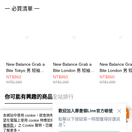
一 必買清單 一
New Balance Grab a
New Balance Grab a
New Balance Gra
Bite Tokyo 男 短袖上
Bite London 男 短袖上
Bite London 男
衣 MT62D8CENNY-F
衣 MT62B9LISST-F
衣 MT62B9LIYLR
NT$860
NT$860
NT$860
NT$1,080
NT$1,080
NT$1,080
你可能有興趣的商品
全站排行
歡迎加入摩曼頓Line官方帳號
本網站中使用 cookie，欲查詢有關本網站使用 cookie 方式之詳情，及若您不希
點擊以下按鈕第一時間獲得好康訊
熱門標籤
望在電腦上使用 cookie 時應如何變更電腦的 cookie 設定，請參閱本網站「
隱私
息👇
權條款
」之 Cookie 聲明。您繼續使用本網站即表示您同意本公司得按本網站使
用條款之 Cookie 聲明使用 cookie。
了解更多 >