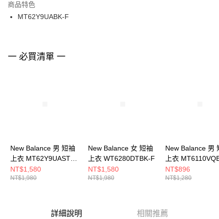
２．訂單成立數日內，您將收到繳費通知簡訊。
商品特色
付款後門市自取
３．收到繳費通知簡訊後14天內，點擊此簡訊中的連結，可透過四大超商／
MT62Y9UABK-F
每筆NT$100，滿NT$1,500(含以上)免運費
ATM／網路銀行／等多元方式進行付款，方視為交易完成。
※ 請注意：結帳手續完成當下不需立刻繳費，但若您需要取消訂單，請聯絡
購買商品的店家。未經商家同意取消之訂單仍視為有效，需透過AFTEE先享
後付繳納相關費用。
※ 交易是否成功請以「AFTEE先享後付 」之結帳頁面顯示為準，若有關於
一 必買清單 一
是否繳費成功／繳費後需取消欲退款等相關疑問，請聯繫「AFTEE先享後付
客戶支援中心」
https://netprotections.freshdesk.com/support/home
【注意事項】
１．透過由恩沛科技股份有限公司提供之「AFTEE先享後付」服務完成之交
易，需依本服務之必要範圍內提供個人資料，並將交易相關給付款項請求債
權轉讓予恩沛科技股份有限公司。
２．關於個人資料處理事宜，請瀏覽以下網址：
https://aftee.tw/terms/#terms3
３．未成年的使用者請事先徵得法定代理人或監護人之同意方可使用
New Balance 男 短袖
New Balance 女 短袖
New Balance 男
「AFTEE先享後付」，若未經同意申辦者引起之損失，本公司不負相關責
上衣 MT62Y9UASTS-
上衣 WT6280DTBK-F
上衣 MT6110VQB
任。
４．使用「AFTEE先享後付」時，將依據個別帳號之用戶狀況，依本公司即
F
NT$1,580
NT$1,580
NT$896
時審查核予不同之上限額度；若仍有額度不足之情形，本公司將視審查結果
NT$1,980
NT$1,980
NT$1,280
請求用戶進行身份認證。
５．嚴禁一人註冊多個帳號或使用他人資訊註冊。若發現惡意使用之情形，
恩沛科技股份有限公司將有權停止該用戶之使用額度並採取法律行動。
詳細說明
相關推薦