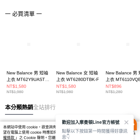
一 必買清單 一
New Balance 男 短袖
New Balance 女 短袖
New Balance 男
上衣 MT62Y9UASTS-
上衣 WT6280DTBK-F
上衣 MT6110VQB
F
NT$1,580
NT$1,580
NT$896
NT$1,980
NT$1,980
NT$1,280
本分類熱銷
全站排行
歡迎加入摩曼頓Line官方帳號
本網站中使用 cookie，欲查詢有關本網站使用 cookie 方式之詳情，及若您不希
點擊以下按鈕第一時間獲得好康訊
熱門標籤
望在電腦上使用 cookie 時應如何變更電腦的 cookie 設定，請參閱本網站「
隱私
息👇
權條款
」之 Cookie 聲明。您繼續使用本網站即表示您同意本公司得按本網站使