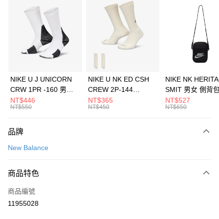
信用卡分期付款
3 期 0 利率 每期
NT$660
21家銀行
合作金庫商業銀行
第一商業銀行
LINE Pay
華南商業銀行
彰化商業銀行
Apple Pay
上海商業儲蓄銀行
台北富邦商業銀行
國泰世華商業銀行
兆豐國際商業銀行
悠遊付
臺灣中小企業銀行
台中商業銀行
NIKE U J UNICORN
NIKE U NK ED CSH
NIKE NK HERIT
匯豐（台灣）商業銀行
華泰商業銀行
CRW 1PR -160 男女
CREW 2P-144
SMIT 男女 側背
全盈+PAY
聯邦商業銀行
遠東國際商業銀行
中統襪 FZ3393100
EMBRDY 男女 短統襪
BA5871010
NT$446
NT$365
NT$527
元大商業銀行
永豐商業銀行
NT$550
NT$450
NT$650
AFTEE先享後付
FZ3073133
玉山商業銀行
星展（台灣）商業銀行
相關說明
台新國際商業銀行
中國信託商業銀行
品牌
【關於「AFTEE先享後付」】
台灣樂天信用卡公司
AFTEE先享後付是「在收到商品之後才付款」的支付方式。 讓您購物簡單
運送方式
New Balance
便利好安心！
１．簡單：不需註冊會員、不需綁卡、不需儲值。
7-11取貨(快速到店)
２．便利：只要手機號碼，簡訊認證，即可結帳。
商品特色
每筆NT$100，滿NT$1,500(含以上)免運費
３．安心：先確認商品／服務後，再付款。
商品編號
宅配
【「AFTEE先享後付」結帳流程】
１．於結帳方式選擇「AFTEE先享後付」後，將跳轉至「AFTEE先享後付」
11955028
每筆NT$100，滿NT$1,500(含以上)免運費
結帳頁面，進行簡訊認證並確認金額後，即可完成結帳。