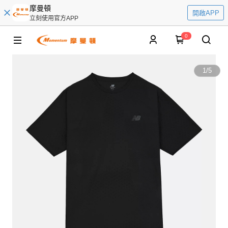
摩曼頓
開啟APP
立刻使用官方APP
0
1
/
5