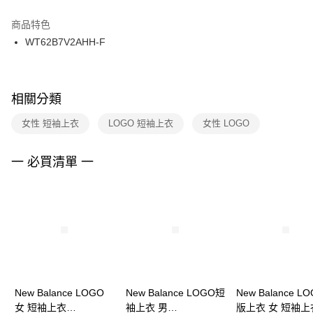
結帳頁面，進行簡訊認證並確認金額後，即可完成結帳。
２．訂單成立數日內，您將收到繳費通知簡訊。
商品特色
付款後門市自取
３．收到繳費通知簡訊後14天內，點擊此簡訊中的連結，可透過四大超商／
WT62B7V2AHH-F
每筆NT$100，滿NT$1,500(含以上)免運費
ATM／網路銀行／等多元方式進行付款，方視為交易完成。
※ 請注意：結帳手續完成當下不需立刻繳費，但若您需要取消訂單，請聯絡
購買商品的店家。未經商家同意取消之訂單仍視為有效，需透過AFTEE先享
後付繳納相關費用。
※ 交易是否成功請以「AFTEE先享後付 」之結帳頁面顯示為準，若有關於
相關分類
是否繳費成功／繳費後需取消欲退款等相關疑問，請聯繫「AFTEE先享後付
客戶支援中心」
https://netprotections.freshdesk.com/support/home
女性 短袖上衣
LOGO 短袖上衣
女性 LOGO
【注意事項】
１．透過由恩沛科技股份有限公司提供之「AFTEE先享後付」服務完成之交
一 必買清單 一
易，需依本服務之必要範圍內提供個人資料，並將交易相關給付款項請求債
權轉讓予恩沛科技股份有限公司。
２．關於個人資料處理事宜，請瀏覽以下網址：
https://aftee.tw/terms/#terms3
３．未成年的使用者請事先徵得法定代理人或監護人之同意方可使用
「AFTEE先享後付」，若未經同意申辦者引起之損失，本公司不負相關責
任。
４．使用「AFTEE先享後付」時，將依據個別帳號之用戶狀況，依本公司即
時審查核予不同之上限額度；若仍有額度不足之情形，本公司將視審查結果
請求用戶進行身份認證。
New Balance LOGO
New Balance LOGO短
New Balance L
５．嚴禁一人註冊多個帳號或使用他人資訊註冊。若發現惡意使用之情形，
女 短袖上衣
袖上衣 男
版上衣 女 短袖上
恩沛科技股份有限公司將有權停止該用戶之使用額度並採取法律行動。