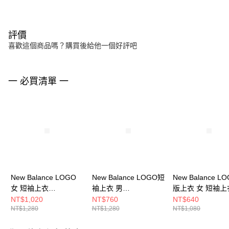
評價
喜歡這個商品嗎？購買後給他一個好評吧
一 必買清單 一
New Balance LOGO
New Balance LOGO短
New Balance L
女 短袖上衣
袖上衣 男
版上衣 女 短袖上
WT62B7V2DNT-F
MT41533HAY-F
WT53526GAS-F
NT$1,020
NT$760
NT$640
NT$1,280
NT$1,280
NT$1,080