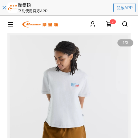
摩曼頓
開啟APP
立刻使用官方APP
0
1
/
3