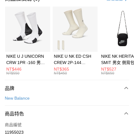
信用卡分期付款
3 期 0 利率 每期
NT$426
21家銀行
合作金庫商業銀行
第一商業銀行
LINE Pay
華南商業銀行
彰化商業銀行
Apple Pay
上海商業儲蓄銀行
台北富邦商業銀行
國泰世華商業銀行
兆豐國際商業銀行
悠遊付
臺灣中小企業銀行
台中商業銀行
NIKE U J UNICORN
NIKE U NK ED CSH
NIKE NK HERIT
匯豐（台灣）商業銀行
華泰商業銀行
CRW 1PR -160 男女
CREW 2P-144
SMIT 男女 側背
全盈+PAY
聯邦商業銀行
遠東國際商業銀行
中統襪 FZ3393100
EMBRDY 男女 短統襪
BA5871010
NT$446
NT$365
NT$527
元大商業銀行
永豐商業銀行
NT$550
NT$450
NT$650
AFTEE先享後付
FZ3073133
玉山商業銀行
星展（台灣）商業銀行
相關說明
台新國際商業銀行
中國信託商業銀行
品牌
【關於「AFTEE先享後付」】
台灣樂天信用卡公司
AFTEE先享後付是「在收到商品之後才付款」的支付方式。 讓您購物簡單
運送方式
New Balance
便利好安心！
１．簡單：不需註冊會員、不需綁卡、不需儲值。
7-11取貨(快速到店)
２．便利：只要手機號碼，簡訊認證，即可結帳。
商品特色
每筆NT$100，滿NT$1,500(含以上)免運費
３．安心：先確認商品／服務後，再付款。
商品編號
宅配
【「AFTEE先享後付」結帳流程】
１．於結帳方式選擇「AFTEE先享後付」後，將跳轉至「AFTEE先享後付」
11955023
每筆NT$100，滿NT$1,500(含以上)免運費