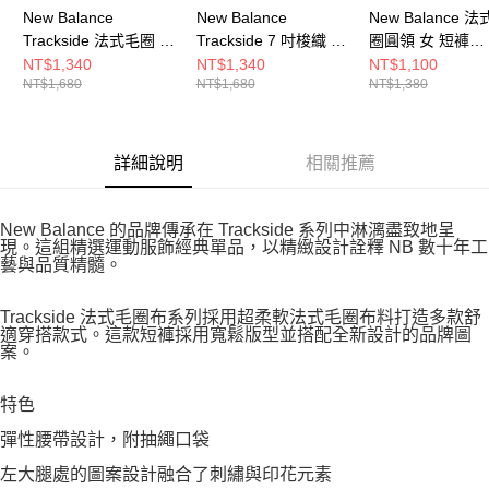
New Balance
New Balance
New Balance 
Trackside 法式毛圈 女
Trackside 7 吋梭織 男
圈圓領 女 短褲
短褲 WB62232JBLK-F
短褲 MB62U39TBK-F
WB61Y4U7AHH-
NT$1,340
NT$1,340
NT$1,100
NT$1,680
NT$1,680
NT$1,380
詳細說明
相關推薦
New Balance 的品牌傳承在 Trackside 系列中淋漓盡致地呈
現。這組精選運動服飾經典單品，以精緻設計詮釋 NB 數十年工
藝與品質精髓。
Trackside 法式毛圈布系列採用超柔軟法式毛圈布料打造多款舒
適穿搭款式。這款短褲採用寬鬆版型並搭配全新設計的品牌圖
案。
特色
彈性腰帶設計，附抽繩口袋
左大腿處的圖案設計融合了刺繡與印花元素