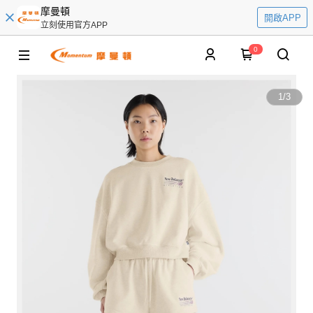
摩曼頓
開啟APP
立刻使用官方APP
0
1
/
3