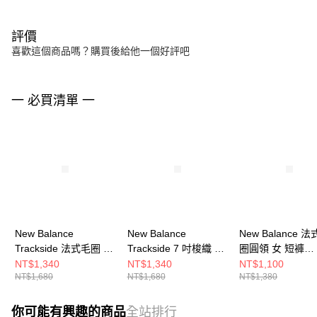
評價
喜歡這個商品嗎？購買後給他一個好評吧
一 必買清單 一
New Balance
New Balance
New Balance 
Trackside 法式毛圈 女
Trackside 7 吋梭織 男
圈圓領 女 短褲
短褲 WB62232JBLK-F
短褲 MB62U39TBK-F
WB61Y4U7AHH-
NT$1,340
NT$1,340
NT$1,100
NT$1,680
NT$1,680
NT$1,380
你可能有興趣的商品
全站排行