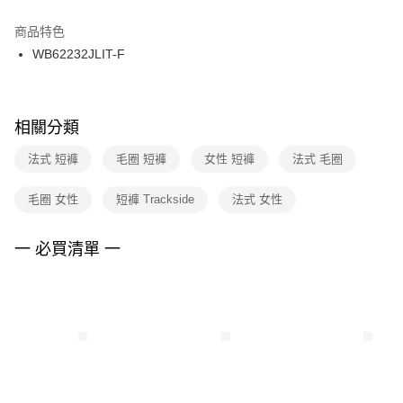
結帳頁面，進行簡訊認證並確認金額後，即可完成結帳。
２．訂單成立數日內，您將收到繳費通知簡訊。
商品特色
付款後門市自取
３．收到繳費通知簡訊後14天內，點擊此簡訊中的連結，可透過四大超商／
WB62232JLIT-F
每筆NT$100，滿NT$1,500(含以上)免運費
ATM／網路銀行／等多元方式進行付款，方視為交易完成。
※ 請注意：結帳手續完成當下不需立刻繳費，但若您需要取消訂單，請聯絡
購買商品的店家。未經商家同意取消之訂單仍視為有效，需透過AFTEE先享
後付繳納相關費用。
※ 交易是否成功請以「AFTEE先享後付 」之結帳頁面顯示為準，若有關於
相關分類
是否繳費成功／繳費後需取消欲退款等相關疑問，請聯繫「AFTEE先享後付
客戶支援中心」
https://netprotections.freshdesk.com/support/home
法式 短褲
毛圈 短褲
女性 短褲
法式 毛圈
【注意事項】
毛圈 女性
短褲 Trackside
法式 女性
１．透過由恩沛科技股份有限公司提供之「AFTEE先享後付」服務完成之交
易，需依本服務之必要範圍內提供個人資料，並將交易相關給付款項請求債
權轉讓予恩沛科技股份有限公司。
一 必買清單 一
２．關於個人資料處理事宜，請瀏覽以下網址：
https://aftee.tw/terms/#terms3
３．未成年的使用者請事先徵得法定代理人或監護人之同意方可使用
「AFTEE先享後付」，若未經同意申辦者引起之損失，本公司不負相關責
任。
４．使用「AFTEE先享後付」時，將依據個別帳號之用戶狀況，依本公司即
時審查核予不同之上限額度；若仍有額度不足之情形，本公司將視審查結果
請求用戶進行身份認證。
５．嚴禁一人註冊多個帳號或使用他人資訊註冊。若發現惡意使用之情形，
恩沛科技股份有限公司將有權停止該用戶之使用額度並採取法律行動。