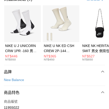
信用卡分期付款
3 期 0 利率 每期
NT$560
21家銀行
合作金庫商業銀行
第一商業銀行
LINE Pay
華南商業銀行
彰化商業銀行
Apple Pay
上海商業儲蓄銀行
台北富邦商業銀行
國泰世華商業銀行
兆豐國際商業銀行
悠遊付
臺灣中小企業銀行
台中商業銀行
NIKE U J UNICORN
NIKE U NK ED CSH
NIKE NK HERIT
匯豐（台灣）商業銀行
華泰商業銀行
CRW 1PR -160 男女
CREW 2P-144
SMIT 男女 側背
全盈+PAY
聯邦商業銀行
遠東國際商業銀行
中統襪 FZ3393100
EMBRDY 男女 短統襪
BA5871010
NT$446
NT$365
NT$527
元大商業銀行
永豐商業銀行
NT$550
NT$450
NT$650
AFTEE先享後付
FZ3073133
玉山商業銀行
星展（台灣）商業銀行
相關說明
台新國際商業銀行
中國信託商業銀行
品牌
【關於「AFTEE先享後付」】
台灣樂天信用卡公司
AFTEE先享後付是「在收到商品之後才付款」的支付方式。 讓您購物簡單
運送方式
New Balance
便利好安心！
１．簡單：不需註冊會員、不需綁卡、不需儲值。
7-11取貨(快速到店)
２．便利：只要手機號碼，簡訊認證，即可結帳。
商品特色
每筆NT$100，滿NT$1,500(含以上)免運費
３．安心：先確認商品／服務後，再付款。
商品編號
宅配
【「AFTEE先享後付」結帳流程】
１．於結帳方式選擇「AFTEE先享後付」後，將跳轉至「AFTEE先享後付」
11955022
每筆NT$100，滿NT$1,500(含以上)免運費