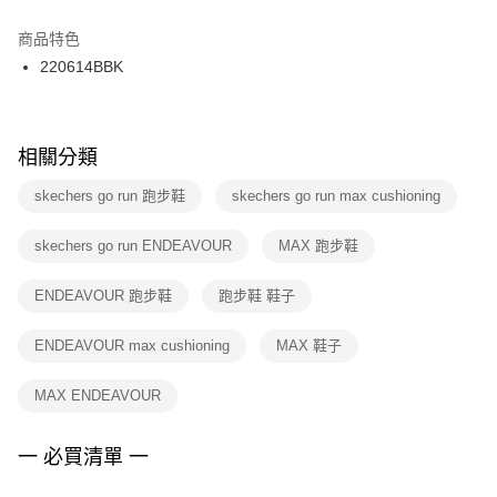
結帳頁面，進行簡訊認證並確認金額後，即可完成結帳。
２．訂單成立數日內，您將收到繳費通知簡訊。
商品特色
付款後門市自取
３．收到繳費通知簡訊後14天內，點擊此簡訊中的連結，可透過四大超商／
220614BBK
每筆NT$100，滿NT$1,500(含以上)免運費
ATM／網路銀行／等多元方式進行付款，方視為交易完成。
※ 請注意：結帳手續完成當下不需立刻繳費，但若您需要取消訂單，請聯絡
購買商品的店家。未經商家同意取消之訂單仍視為有效，需透過AFTEE先享
後付繳納相關費用。
※ 交易是否成功請以「AFTEE先享後付 」之結帳頁面顯示為準，若有關於
相關分類
是否繳費成功／繳費後需取消欲退款等相關疑問，請聯繫「AFTEE先享後付
客戶支援中心」
https://netprotections.freshdesk.com/support/home
skechers go run 跑步鞋
skechers go run max cushioning
【注意事項】
skechers go run ENDEAVOUR
MAX 跑步鞋
１．透過由恩沛科技股份有限公司提供之「AFTEE先享後付」服務完成之交
易，需依本服務之必要範圍內提供個人資料，並將交易相關給付款項請求債
權轉讓予恩沛科技股份有限公司。
ENDEAVOUR 跑步鞋
跑步鞋 鞋子
２．關於個人資料處理事宜，請瀏覽以下網址：
https://aftee.tw/terms/#terms3
ENDEAVOUR max cushioning
MAX 鞋子
３．未成年的使用者請事先徵得法定代理人或監護人之同意方可使用
「AFTEE先享後付」，若未經同意申辦者引起之損失，本公司不負相關責
任。
MAX ENDEAVOUR
４．使用「AFTEE先享後付」時，將依據個別帳號之用戶狀況，依本公司即
時審查核予不同之上限額度；若仍有額度不足之情形，本公司將視審查結果
請求用戶進行身份認證。
一 必買清單 一
５．嚴禁一人註冊多個帳號或使用他人資訊註冊。若發現惡意使用之情形，
恩沛科技股份有限公司將有權停止該用戶之使用額度並採取法律行動。