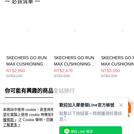
一 必買清單 一
SKECHERS GO RUN
SKECHERS GO RUN
SKECHERS GO 
MAX CUSHIONING
MAX CUSHIONING
MAX CUSHIONI
ENDEAVOUR 女 跑步
ENDEAVOUR 男 跑步
ENDEAVOUR 女
NT$2,960
NT$2,470
NT$3,050
NT$3,290
NT$3,090
NT$3,390
鞋 129484BKW
鞋 220613BKW
鞋 129480WHT
你可能有興趣的商品
全站排行
歡迎加入摩曼頓Line官方帳號
本網站中使用 cookie，欲查詢有關本網站使用 cookie 方式之詳情，及若您不希
點擊以下按鈕第一時間獲得好康訊
熱門標籤
望在電腦上使用 cookie 時應如何變更電腦的 cookie 設定，請參閱本網站「
隱私
息👇
權條款
」之 Cookie 聲明。您繼續使用本網站即表示您同意本公司得按本網站使
用條款之 Cookie 聲明使用 cookie。
了解更多 >
連結 LINE 帳號