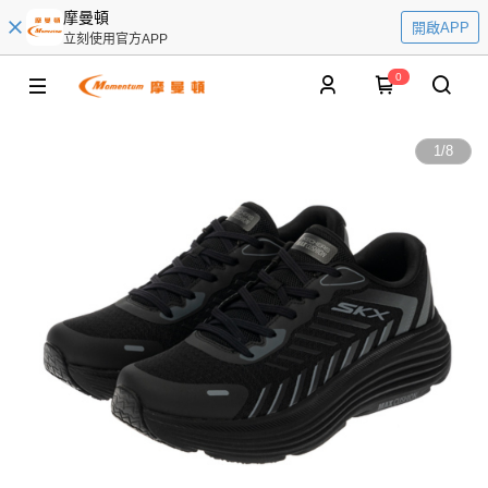
摩曼頓
開啟APP
立刻使用官方APP
0
1
/
8