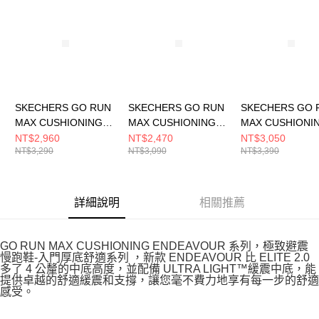
SKECHERS GO RUN
SKECHERS GO RUN
SKECHERS GO 
MAX CUSHIONING
MAX CUSHIONING
MAX CUSHIONI
ENDEAVOUR 女 跑步
ENDEAVOUR 男 跑步
ENDEAVOUR 女
NT$2,960
NT$2,470
NT$3,050
NT$3,290
NT$3,090
NT$3,390
鞋 129484BKW
鞋 220613BKW
鞋 129480WHT
詳細說明
相關推薦
GO RUN MAX CUSHIONING ENDEAVOUR 系列，極致避震
慢跑鞋-入門厚底舒適系列 ，新款 ENDEAVOUR 比 ELITE 2.0
多了 4 公釐的中底高度，並配備 ULTRA LIGHT™緩震中底，能
提供卓越的舒適緩震和支撐，讓您毫不費力地享有每一步的舒適
感受。