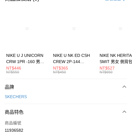
信用卡分期付款
3 期 0 利率 每期
NT$1,030
21家銀行
合作金庫商業銀行
第一商業銀行
LINE Pay
華南商業銀行
彰化商業銀行
Apple Pay
上海商業儲蓄銀行
台北富邦商業銀行
國泰世華商業銀行
兆豐國際商業銀行
悠遊付
臺灣中小企業銀行
台中商業銀行
NIKE U J UNICORN
NIKE U NK ED CSH
NIKE NK HERIT
匯豐（台灣）商業銀行
華泰商業銀行
CRW 1PR -160 男女
CREW 2P-144
SMIT 男女 側背
全盈+PAY
聯邦商業銀行
遠東國際商業銀行
中統襪 FZ3393100
EMBRDY 男女 短統襪
BA5871010
NT$446
NT$365
NT$527
元大商業銀行
永豐商業銀行
NT$550
NT$450
NT$650
AFTEE先享後付
FZ3073133
玉山商業銀行
星展（台灣）商業銀行
相關說明
台新國際商業銀行
中國信託商業銀行
品牌
【關於「AFTEE先享後付」】
台灣樂天信用卡公司
AFTEE先享後付是「在收到商品之後才付款」的支付方式。 讓您購物簡單
運送方式
SKECHERS
便利好安心！
１．簡單：不需註冊會員、不需綁卡、不需儲值。
7-11取貨(快速到店)
２．便利：只要手機號碼，簡訊認證，即可結帳。
商品特色
每筆NT$100，滿NT$1,500(含以上)免運費
３．安心：先確認商品／服務後，再付款。
商品編號
宅配
【「AFTEE先享後付」結帳流程】
１．於結帳方式選擇「AFTEE先享後付」後，將跳轉至「AFTEE先享後付」
11936582
每筆NT$100，滿NT$1,500(含以上)免運費