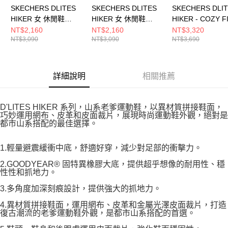
SKECHERS DLITES
SKECHERS DLITES
SKECHERS DLI
HIKER 女 休閒鞋
HIKER 女 休閒鞋
HIKER - COZY F
180211BKSL
180211CRW
休閒鞋 180114N
NT$2,160
NT$2,160
NT$3,320
NT$3,090
NT$3,090
NT$3,690
詳細說明
相關推薦
D'LITES HIKER 系列，山系老爹運動鞋，以異材質拼接鞋面，
巧妙運用網布、皮革和皮面裁片，展現時尚運動鞋外觀，絕對是
都市山系搭配的最佳選擇。
1.輕量避震緩衝中底，舒適好穿，減少對足部的衝擊力。
2.GOODYEAR® 固特異橡膠大底，提供超乎想像的耐用性、穩
性性和抓地力。
3.多角度加深刻痕設計，提供強大的抓地力。
4.異材質拼接鞋面，運用網布、皮革和金屬光澤皮面裁片，打造
復古潮流的老爹運動鞋外觀，是都市山系搭配的首選。