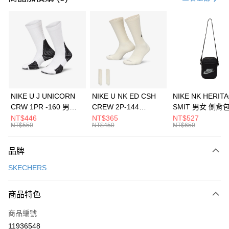
信用卡分期付款
3 期 0 利率 每期
NT$1,263
21家銀行
合作金庫商業銀行
第一商業銀行
LINE Pay
華南商業銀行
彰化商業銀行
Apple Pay
上海商業儲蓄銀行
台北富邦商業銀行
國泰世華商業銀行
兆豐國際商業銀行
悠遊付
臺灣中小企業銀行
台中商業銀行
NIKE U J UNICORN
NIKE U NK ED CSH
NIKE NK HERIT
匯豐（台灣）商業銀行
華泰商業銀行
CRW 1PR -160 男女
CREW 2P-144
SMIT 男女 側背
全盈+PAY
聯邦商業銀行
遠東國際商業銀行
中統襪 FZ3393100
EMBRDY 男女 短統襪
BA5871010
NT$446
NT$365
NT$527
元大商業銀行
永豐商業銀行
NT$550
NT$450
NT$650
AFTEE先享後付
FZ3073133
玉山商業銀行
星展（台灣）商業銀行
相關說明
台新國際商業銀行
中國信託商業銀行
品牌
【關於「AFTEE先享後付」】
台灣樂天信用卡公司
AFTEE先享後付是「在收到商品之後才付款」的支付方式。 讓您購物簡單
運送方式
SKECHERS
便利好安心！
１．簡單：不需註冊會員、不需綁卡、不需儲值。
7-11取貨(快速到店)
２．便利：只要手機號碼，簡訊認證，即可結帳。
商品特色
每筆NT$100，滿NT$1,500(含以上)免運費
３．安心：先確認商品／服務後，再付款。
商品編號
宅配
【「AFTEE先享後付」結帳流程】
１．於結帳方式選擇「AFTEE先享後付」後，將跳轉至「AFTEE先享後付」
11936548
每筆NT$100，滿NT$1,500(含以上)免運費