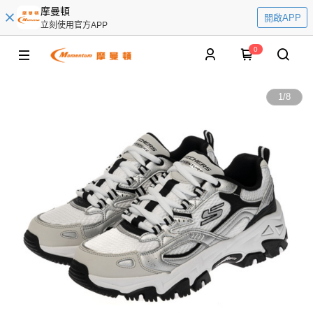
摩曼頓
開啟APP
立刻使用官方APP
0
1
/
8