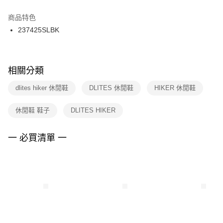
結帳頁面，進行簡訊認證並確認金額後，即可完成結帳。
２．訂單成立數日內，您將收到繳費通知簡訊。
商品特色
付款後門市自取
３．收到繳費通知簡訊後14天內，點擊此簡訊中的連結，可透過四大超商／
237425SLBK
每筆NT$100，滿NT$1,500(含以上)免運費
ATM／網路銀行／等多元方式進行付款，方視為交易完成。
※ 請注意：結帳手續完成當下不需立刻繳費，但若您需要取消訂單，請聯絡
購買商品的店家。未經商家同意取消之訂單仍視為有效，需透過AFTEE先享
後付繳納相關費用。
※ 交易是否成功請以「AFTEE先享後付 」之結帳頁面顯示為準，若有關於
相關分類
是否繳費成功／繳費後需取消欲退款等相關疑問，請聯繫「AFTEE先享後付
客戶支援中心」
https://netprotections.freshdesk.com/support/home
dlites hiker 休閒鞋
DLITES 休閒鞋
HIKER 休閒鞋
【注意事項】
休閒鞋 鞋子
DLITES HIKER
１．透過由恩沛科技股份有限公司提供之「AFTEE先享後付」服務完成之交
易，需依本服務之必要範圍內提供個人資料，並將交易相關給付款項請求債
權轉讓予恩沛科技股份有限公司。
一 必買清單 一
２．關於個人資料處理事宜，請瀏覽以下網址：
https://aftee.tw/terms/#terms3
３．未成年的使用者請事先徵得法定代理人或監護人之同意方可使用
「AFTEE先享後付」，若未經同意申辦者引起之損失，本公司不負相關責
任。
４．使用「AFTEE先享後付」時，將依據個別帳號之用戶狀況，依本公司即
時審查核予不同之上限額度；若仍有額度不足之情形，本公司將視審查結果
請求用戶進行身份認證。
５．嚴禁一人註冊多個帳號或使用他人資訊註冊。若發現惡意使用之情形，
恩沛科技股份有限公司將有權停止該用戶之使用額度並採取法律行動。