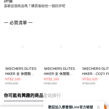
評價
喜歡這個商品嗎？購買後給他一個好評吧
一 必買清單 一
SKECHERS DLITES
SKECHERS DLITES
SKECHERS DLI
HIKER 女 休閒鞋
HIKER 女 休閒鞋
HIKER - COZY F
180211BKSL
180211CRW
休閒鞋 180114N
NT$2,160
NT$2,160
NT$3,320
NT$3,090
NT$3,090
NT$3,690
你可能有興趣的商品
全站排行
歡迎加入摩曼頓Line官方帳號