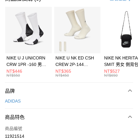
信用卡分期付款
3 期 0 利率 每期
NT$1,096
21家銀行
合作金庫商業銀行
第一商業銀行
LINE Pay
華南商業銀行
彰化商業銀行
Apple Pay
上海商業儲蓄銀行
台北富邦商業銀行
國泰世華商業銀行
兆豐國際商業銀行
悠遊付
臺灣中小企業銀行
台中商業銀行
NIKE U J UNICORN
NIKE U NK ED CSH
NIKE NK HERIT
匯豐（台灣）商業銀行
華泰商業銀行
CRW 1PR -160 男女
CREW 2P-144
SMIT 男女 側背
全盈+PAY
聯邦商業銀行
遠東國際商業銀行
中統襪 FZ3393100
EMBRDY 男女 短統襪
BA5871010
NT$446
NT$365
NT$527
元大商業銀行
永豐商業銀行
NT$550
NT$450
NT$650
AFTEE先享後付
FZ3073133
玉山商業銀行
星展（台灣）商業銀行
相關說明
台新國際商業銀行
中國信託商業銀行
品牌
【關於「AFTEE先享後付」】
台灣樂天信用卡公司
AFTEE先享後付是「在收到商品之後才付款」的支付方式。 讓您購物簡單
運送方式
ADIDAS
便利好安心！
１．簡單：不需註冊會員、不需綁卡、不需儲值。
7-11取貨(快速到店)
２．便利：只要手機號碼，簡訊認證，即可結帳。
商品特色
每筆NT$100，滿NT$1,500(含以上)免運費
３．安心：先確認商品／服務後，再付款。
商品編號
宅配
【「AFTEE先享後付」結帳流程】
１．於結帳方式選擇「AFTEE先享後付」後，將跳轉至「AFTEE先享後付」
11921514
每筆NT$100，滿NT$1,500(含以上)免運費