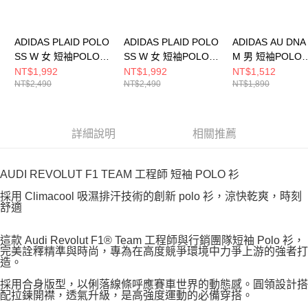
ADIDAS PLAID POLO
ADIDAS PLAID POLO
ADIDAS AU DNA
SS W 女 短袖POLO
SS W 女 短袖POLO
M 男 短袖POLO
KU9397
KU9396
KE6785
NT$1,992
NT$1,992
NT$1,512
NT$2,490
NT$2,490
NT$1,890
詳細說明
相關推薦
AUDI REVOLUT F1 TEAM 工程師 短袖 POLO 衫
採用 Climacool 吸濕排汗技術的創新 polo 衫，涼快乾爽，時刻
舒適
這款 Audi Revolut F1® Team 工程師與行銷團隊短袖 Polo 衫，
完美詮釋精準與時尚，專為在高度競爭環境中力爭上游的強者打
造。
採用合身版型，以俐落線條呼應賽車世界的動態感。圓領設計搭
配拉鍊開襟，透氣升級，是高強度運動的必備穿搭。