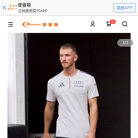
摩曼頓
開啟APP
立刻使用官方APP
0
1
/
3