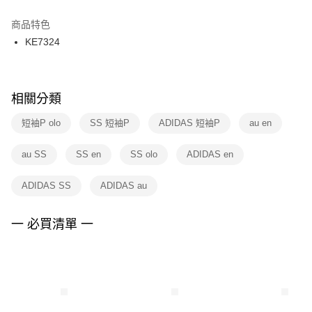
結帳頁面，進行簡訊認證並確認金額後，即可完成結帳。
２．訂單成立數日內，您將收到繳費通知簡訊。
商品特色
付款後門市自取
３．收到繳費通知簡訊後14天內，點擊此簡訊中的連結，可透過四大超商／
KE7324
每筆NT$100，滿NT$1,500(含以上)免運費
ATM／網路銀行／等多元方式進行付款，方視為交易完成。
※ 請注意：結帳手續完成當下不需立刻繳費，但若您需要取消訂單，請聯絡
購買商品的店家。未經商家同意取消之訂單仍視為有效，需透過AFTEE先享
後付繳納相關費用。
※ 交易是否成功請以「AFTEE先享後付 」之結帳頁面顯示為準，若有關於
相關分類
是否繳費成功／繳費後需取消欲退款等相關疑問，請聯繫「AFTEE先享後付
客戶支援中心」
https://netprotections.freshdesk.com/support/home
短袖P olo
SS 短袖P
ADIDAS 短袖P
au en
【注意事項】
au SS
SS en
SS olo
ADIDAS en
１．透過由恩沛科技股份有限公司提供之「AFTEE先享後付」服務完成之交
易，需依本服務之必要範圍內提供個人資料，並將交易相關給付款項請求債
權轉讓予恩沛科技股份有限公司。
ADIDAS SS
ADIDAS au
２．關於個人資料處理事宜，請瀏覽以下網址：
https://aftee.tw/terms/#terms3
３．未成年的使用者請事先徵得法定代理人或監護人之同意方可使用
一 必買清單 一
「AFTEE先享後付」，若未經同意申辦者引起之損失，本公司不負相關責
任。
４．使用「AFTEE先享後付」時，將依據個別帳號之用戶狀況，依本公司即
時審查核予不同之上限額度；若仍有額度不足之情形，本公司將視審查結果
請求用戶進行身份認證。
５．嚴禁一人註冊多個帳號或使用他人資訊註冊。若發現惡意使用之情形，
恩沛科技股份有限公司將有權停止該用戶之使用額度並採取法律行動。