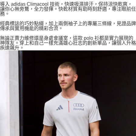
導入 adidas Climacool 技術，快速吸濕排汗，保持涼快乾爽，
讓你心無旁鶩，全力發揮。快乾材質有助時刻舒適，專注眼前任
務。
經典標誌的巧妙點綴，加上兩側袖子上的專屬三條線，見證品牌
傳承與實用機能的精彩合流。
無論正賣力維修還是身處會議室，這款 polo 衫都是實力展現的
神隊友。穿上和自己一樣充滿雄心壯志的創新單品，讓個人升格
疾速飆升。