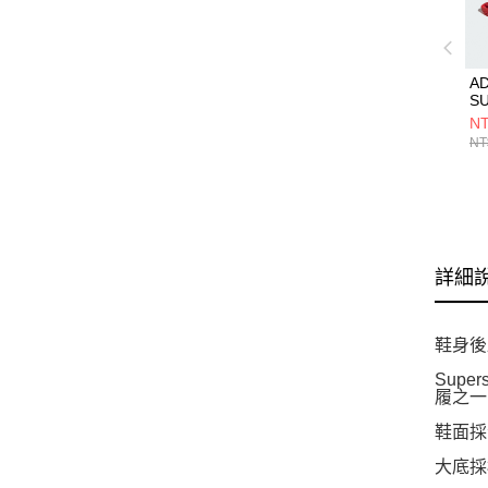
AD
SU
C
NT
休
NT
詳細
鞋身後
Sup
履之一
鞋面採
大底採