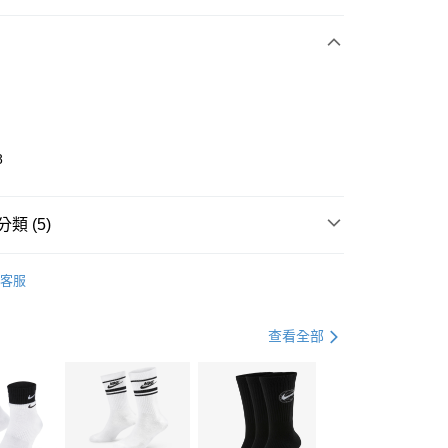
期付款
0 利率 每期
NT$1,430
21家銀行
庫商業銀行
第一商業銀行
業銀行
彰化商業銀行
業儲蓄銀行
台北富邦商業銀行
華商業銀行
兆豐國際商業銀行
8
小企業銀行
台中商業銀行
台灣）商業銀行
華泰商業銀行
業銀行
遠東國際商業銀行
類 (5)
業銀行
永豐商業銀行
享後付
業銀行
星展（台灣）商業銀行
IDAS
全系列鞋款
客服
際商業銀行
中國信託商業銀行
FTEE先享後付」】
鞋類
休閒鞋
天信用卡公司
先享後付是「在收到商品之後才付款」的支付方式。 讓您購物簡單
心！
鞋類
休閒鞋
查看全部
：不需註冊會員、不需綁卡、不需儲值。
：只要手機號碼，簡訊認證，即可結帳。
休閒戶外
鞋
(快速到店)
：先確認商品／服務後，再付款。
00，滿NT$1,500(含以上)免運費
兒童/青少年｜鞋服6折起
EE先享後付」結帳流程】
方式選擇「AFTEE先享後付」後，將跳轉至「AFTEE先享後