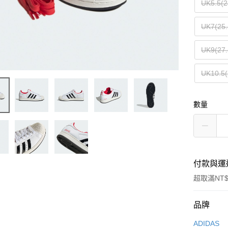
UK5.5(
UK7(25
UK9(27
UK10.5
數量
付款與運
超取滿NT$
付款方式
品牌
信用卡一
ADIDAS