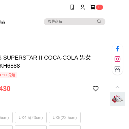
0
商品
S SUPERSTAR II COCA-COLA 男女
KH6888
1,500免運
430
.5cm)
UK4.5(23cm)
UK5(23.5cm)