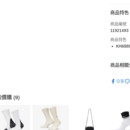
信用卡分
商品特色
3 期 
商品編號
合作金
LINE Pay
11921493
華南商
Apple Pay
上海商
商品特色
國泰世
KH688
悠遊付
臺灣中
匯豐（
全盈+PAY
聯邦商
商品相關分
元大商
AFTEE先
玉山商
品牌
AD
相關說明
分享
台新國
【關於「A
男性商品
台灣樂
AFTEE
便利好安
女性商品
運送方式
價購 (9)
１．簡單
２．便利
運動類型
7-11取貨
３．安心
每筆NT$1
促銷活動
【「AFT
宅配
１．於結帳