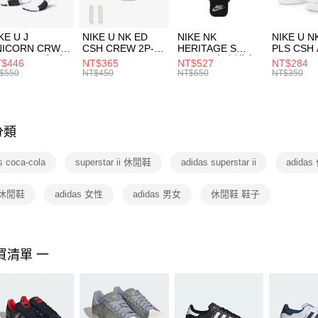
付」結帳
每筆NT$1
２．訂單
３．收到繳
付款後門
KE U J
NIKE U NK ED
NIKE NK
NIKE U N
／ATM／
NICORN CRW
CSH CREW 2P-
HERITAGE S
PLS CSH 
每筆NT$1
※ 請注意
R -160 男女 中
144 EMBRDY 男
SMIT 男女 側背包
144 DBL
$446
NT$365
NT$527
NT$284
絡購買商品
襪 FZ3393100
女 短統襪
BA5871010
襪 DH405
$550
NT$450
NT$650
NT$350
先享後付
FZ3073133
※ 交易是
是否繳費成
付客戶支
分類
【注意事
１．透過由
s coca-cola
superstar ii 休閒鞋
adidas superstar ii
adida
交易，需
求債權轉
２．關於
 休閒鞋
adidas 女性
adidas 男女
休閒鞋 鞋子
https://aft
３．未成
「AFTE
任。
買清單 一
４．使用「
即時審查
結果請求
５．嚴禁
形，恩沛