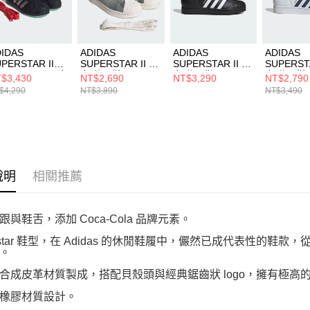
動。
IDAS
ADIDAS
ADIDAS
ADIDAS
PERSTAR II
SUPERSTAR II 男
SUPERSTAR II 男
SUPERSTA
OCA-COLA 男女
女 休閒鞋 IH9246
女 休閒鞋 JI0079
女 休閒鞋 I
$3,430
NT$2,690
NT$3,290
NT$2,790
閒鞋 KH6891
$4,290
NT$3,890
NT$3,490
說明
相關推薦
跟與鞋舌，添加 Coca-Cola 品牌元素。
erstar 鞋型，在 Adidas 的休閒鞋履中，儼然已成代表性的鞋
。
合成皮革材質製成，搭配貝殼頭與經典鋸齒狀 logo，擁有極高
橡膠材質設計。