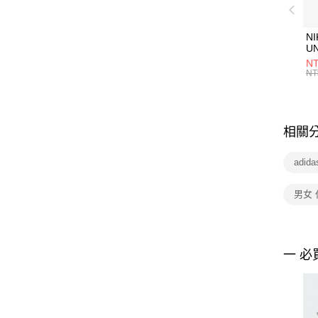
NI
U
1P
NT
統
NT
相關
adida
男女
一 必