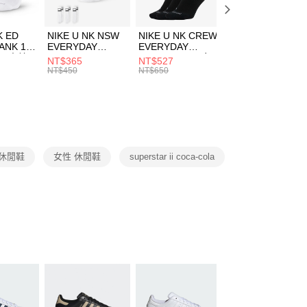
頁面，進行簡訊認證並確認金額後，即可完成結帳。
00，滿NT$1,500(含以上)免運費
成立數日內，您將收到繳費通知簡訊。
費通知簡訊後14天內，點擊此簡訊中的連結，可透過四大超商
市自取
K ED
NIKE U NK NSW
NIKE U NK CREW
NIKE U NK
網路銀行／等多元方式進行付款，方視為交易完成。
ANK 1P
EVERYDAY
EVERYDAY
EVERYDAY LTW
00，滿NT$1,500(含以上)免運費
：結帳手續完成當下不需立刻繳費，但若您需要取消訂單，請聯
 男 中統
ESSENTIAL CR
BBALL 3PR 男女
ANKLE 3PR 男女
NT$365
NT$527
NT$365
的店家。未經商家同意取消之訂單仍視為有效，需透過AFTEE
8104
男女 短統襪
長統襪
踝襪 SX7677010
NT$450
NT$650
NT$450
繳納相關費用。
DX5089103
DA2123010
否成功請以「AFTEE先享後付 」之結帳頁面顯示為準，若有關於
功／繳費後需取消欲退款等相關疑問，請聯繫「AFTEE先享後
援中心」
https://netprotections.freshdesk.com/support/home
項】
恩沛科技股份有限公司提供之「AFTEE先享後付」服務完成之
s 休閒鞋
女性 休閒鞋
superstar ii coca-cola
依本服務之必要範圍內提供個人資料，並將交易相關給付款項請
讓予恩沛科技股份有限公司。
個人資料處理事宜，請瀏覽以下網址：
ee.tw/terms/#terms3
年的使用者請事先徵得法定代理人或監護人之同意方可使用
E先享後付」，若未經同意申辦者引起之損失，本公司不負相關責
AFTEE先享後付」時，將依據個別帳號之用戶狀況，依本公司
核予不同之上限額度；若仍有額度不足之情形，本公司將視審查
用戶進行身份認證。
一人註冊多個帳號或使用他人資訊註冊。若發現惡意使用之情
科技股份有限公司將有權停止該用戶之使用額度並採取法律行