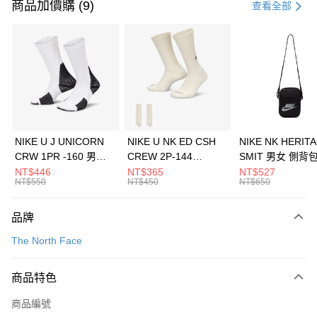
信用卡一次付款
商品加價購 (9)
查看全部
信用卡分期付款
3 期 0 利率 每期
NT$593
21家銀行
合作金庫商業銀行
第一商業銀行
LINE Pay
華南商業銀行
彰化商業銀行
Apple Pay
上海商業儲蓄銀行
台北富邦商業銀行
國泰世華商業銀行
兆豐國際商業銀行
悠遊付
臺灣中小企業銀行
台中商業銀行
NIKE U J UNICORN
NIKE U NK ED CSH
NIKE NK HERIT
匯豐（台灣）商業銀行
華泰商業銀行
CRW 1PR -160 男女
CREW 2P-144
SMIT 男女 側背
全盈+PAY
聯邦商業銀行
遠東國際商業銀行
中統襪 FZ3393100
EMBRDY 男女 短統襪
BA5871010
NT$446
NT$365
NT$527
元大商業銀行
永豐商業銀行
NT$550
NT$450
NT$650
AFTEE先享後付
FZ3073133
玉山商業銀行
星展（台灣）商業銀行
相關說明
台新國際商業銀行
中國信託商業銀行
品牌
【關於「AFTEE先享後付」】
台灣樂天信用卡公司
AFTEE先享後付是「在收到商品之後才付款」的支付方式。 讓您購物簡單
運送方式
The North Face
便利好安心！
１．簡單：不需註冊會員、不需綁卡、不需儲值。
7-11取貨(快速到店)
２．便利：只要手機號碼，簡訊認證，即可結帳。
商品特色
每筆NT$100，滿NT$1,500(含以上)免運費
３．安心：先確認商品／服務後，再付款。
商品編號
宅配
【「AFTEE先享後付」結帳流程】