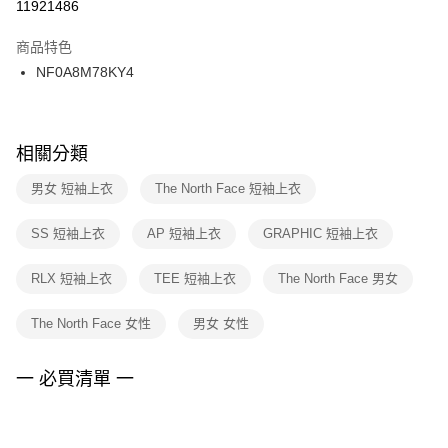
１．於結帳方式選擇「AFTEE先享後付」後，將跳轉至「AFTEE先享後付」
11921486
每筆NT$100，滿NT$1,500(含以上)免運費
結帳頁面，進行簡訊認證並確認金額後，即可完成結帳。
２．訂單成立數日內，您將收到繳費通知簡訊。
商品特色
付款後門市自取
３．收到繳費通知簡訊後14天內，點擊此簡訊中的連結，可透過四大超商／
NF0A8M78KY4
每筆NT$100，滿NT$1,500(含以上)免運費
ATM／網路銀行／等多元方式進行付款，方視為交易完成。
※ 請注意：結帳手續完成當下不需立刻繳費，但若您需要取消訂單，請聯絡
購買商品的店家。未經商家同意取消之訂單仍視為有效，需透過AFTEE先享
後付繳納相關費用。
※ 交易是否成功請以「AFTEE先享後付 」之結帳頁面顯示為準，若有關於
相關分類
是否繳費成功／繳費後需取消欲退款等相關疑問，請聯繫「AFTEE先享後付
客戶支援中心」
https://netprotections.freshdesk.com/support/home
男女 短袖上衣
The North Face 短袖上衣
【注意事項】
SS 短袖上衣
AP 短袖上衣
GRAPHIC 短袖上衣
１．透過由恩沛科技股份有限公司提供之「AFTEE先享後付」服務完成之交
易，需依本服務之必要範圍內提供個人資料，並將交易相關給付款項請求債
權轉讓予恩沛科技股份有限公司。
RLX 短袖上衣
TEE 短袖上衣
The North Face 男女
２．關於個人資料處理事宜，請瀏覽以下網址：
https://aftee.tw/terms/#terms3
The North Face 女性
男女 女性
３．未成年的使用者請事先徵得法定代理人或監護人之同意方可使用
「AFTEE先享後付」，若未經同意申辦者引起之損失，本公司不負相關責
任。
一 必買清單 一
４．使用「AFTEE先享後付」時，將依據個別帳號之用戶狀況，依本公司即
時審查核予不同之上限額度；若仍有額度不足之情形，本公司將視審查結果
請求用戶進行身份認證。
５．嚴禁一人註冊多個帳號或使用他人資訊註冊。若發現惡意使用之情形，