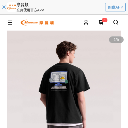
摩曼頓
開啟APP
立刻使用官方APP
0
1
/
5