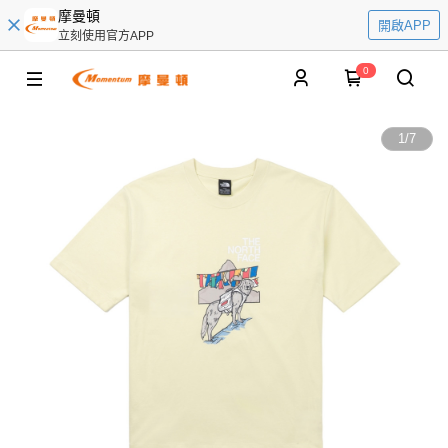
摩曼頓
開啟APP
立刻使用官方APP
0
1
/
7