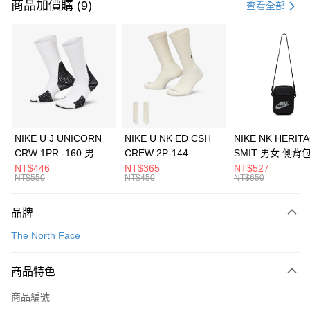
信用卡一次付款
商品加價購 (9)
查看全部
信用卡分期付款
3 期 0 利率 每期
NT$660
21家銀行
合作金庫商業銀行
第一商業銀行
LINE Pay
華南商業銀行
彰化商業銀行
Apple Pay
上海商業儲蓄銀行
台北富邦商業銀行
國泰世華商業銀行
兆豐國際商業銀行
悠遊付
臺灣中小企業銀行
台中商業銀行
NIKE U J UNICORN
NIKE U NK ED CSH
NIKE NK HERIT
匯豐（台灣）商業銀行
華泰商業銀行
CRW 1PR -160 男女
CREW 2P-144
SMIT 男女 側背
全盈+PAY
聯邦商業銀行
遠東國際商業銀行
中統襪 FZ3393100
EMBRDY 男女 短統襪
BA5871010
NT$446
NT$365
NT$527
元大商業銀行
永豐商業銀行
NT$550
NT$450
NT$650
AFTEE先享後付
FZ3073133
玉山商業銀行
星展（台灣）商業銀行
相關說明
台新國際商業銀行
中國信託商業銀行
品牌
【關於「AFTEE先享後付」】
台灣樂天信用卡公司
AFTEE先享後付是「在收到商品之後才付款」的支付方式。 讓您購物簡單
運送方式
The North Face
便利好安心！
１．簡單：不需註冊會員、不需綁卡、不需儲值。
7-11取貨(快速到店)
２．便利：只要手機號碼，簡訊認證，即可結帳。
商品特色
每筆NT$100，滿NT$1,500(含以上)免運費
３．安心：先確認商品／服務後，再付款。
商品編號
宅配
【「AFTEE先享後付」結帳流程】