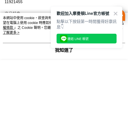
１．於結帳方式選擇「AFTEE先享後付」後，將跳轉至「AFTEE先享後付」
11921455
每筆NT$100，滿NT$1,500(含以上)免運費
結帳頁面，進行簡訊認證並確認金額後，即可完成結帳。
２．訂單成立數日內，您將收到繳費通知簡訊。
歡迎加入摩曼頓Line官方帳號
商品特色
付款後門市自取
３．收到繳費通知簡訊後14天內，點擊此簡訊中的連結，可透過四大超商／
本網站中使用 cookie，欲查詢有關本網站使用 cookie 方式之詳情，及若您不希
NF0A8GVTG6O
點擊以下按鈕第一時間獲得好康訊
每筆NT$100，滿NT$1,500(含以上)免運費
ATM／網路銀行／等多元方式進行付款，方視為交易完成。
望在電腦上使用 cookie 時應如何變更電腦的 cookie 設定，請參閱本網站「
隱私
息👇
※ 請注意：結帳手續完成當下不需立刻繳費，但若您需要取消訂單，請聯絡
權條款
」之 Cookie 聲明。您繼續使用本網站即表示您同意本公司得按本網站使
購買商品的店家。未經商家同意取消之訂單仍視為有效，需透過AFTEE先享
用條款之 Cookie 聲明使用 cookie。
了解更多 >
後付繳納相關費用。
連結 LINE 帳號
※ 交易是否成功請以「AFTEE先享後付 」之結帳頁面顯示為準，若有關於
相關分類
是否繳費成功／繳費後需取消欲退款等相關疑問，請聯繫「AFTEE先享後付
我知道了
客戶支援中心」
https://netprotections.freshdesk.com/support/home
mtn 短袖上衣
男女 短袖上衣
【注意事項】
The North Face 短袖上衣
TEE 短袖上衣
１．透過由恩沛科技股份有限公司提供之「AFTEE先享後付」服務完成之交
易，需依本服務之必要範圍內提供個人資料，並將交易相關給付款項請求債
權轉讓予恩沛科技股份有限公司。
SS 短袖上衣
GRAPHIC 短袖上衣
２．關於個人資料處理事宜，請瀏覽以下網址：
https://aftee.tw/terms/#terms3
HEAVYWEIGHT 短袖上衣
The North Face 男女
３．未成年的使用者請事先徵得法定代理人或監護人之同意方可使用
「AFTEE先享後付」，若未經同意申辦者引起之損失，本公司不負相關責
任。
The North Face 女性
男女 女性
４．使用「AFTEE先享後付」時，將依據個別帳號之用戶狀況，依本公司即
時審查核予不同之上限額度；若仍有額度不足之情形，本公司將視審查結果
請求用戶進行身份認證。
一 必買清單 一
５．嚴禁一人註冊多個帳號或使用他人資訊註冊。若發現惡意使用之情形，