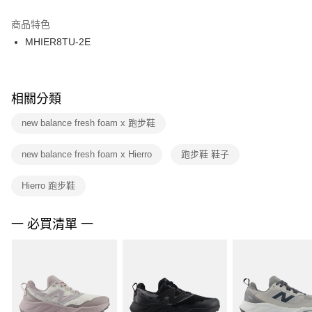
結帳頁面，進行簡訊認證並確認金額後，即可完成結帳。
２．訂單成立數日內，您將收到繳費通知簡訊。
商品特色
付款後門市自取
３．收到繳費通知簡訊後14天內，點擊此簡訊中的連結，可透過四大超商／
MHIER8TU-2E
每筆NT$100，滿NT$1,500(含以上)免運費
ATM／網路銀行／等多元方式進行付款，方視為交易完成。
※ 請注意：結帳手續完成當下不需立刻繳費，但若您需要取消訂單，請聯絡
購買商品的店家。未經商家同意取消之訂單仍視為有效，需透過AFTEE先享
後付繳納相關費用。
※ 交易是否成功請以「AFTEE先享後付 」之結帳頁面顯示為準，若有關於
相關分類
是否繳費成功／繳費後需取消欲退款等相關疑問，請聯繫「AFTEE先享後付
客戶支援中心」
https://netprotections.freshdesk.com/support/home
new balance fresh foam x 跑步鞋
【注意事項】
new balance fresh foam x Hierro
跑步鞋 鞋子
１．透過由恩沛科技股份有限公司提供之「AFTEE先享後付」服務完成之交
易，需依本服務之必要範圍內提供個人資料，並將交易相關給付款項請求債
權轉讓予恩沛科技股份有限公司。
Hierro 跑步鞋
２．關於個人資料處理事宜，請瀏覽以下網址：
https://aftee.tw/terms/#terms3
３．未成年的使用者請事先徵得法定代理人或監護人之同意方可使用
一 必買清單 一
「AFTEE先享後付」，若未經同意申辦者引起之損失，本公司不負相關責
任。
４．使用「AFTEE先享後付」時，將依據個別帳號之用戶狀況，依本公司即
時審查核予不同之上限額度；若仍有額度不足之情形，本公司將視審查結果
請求用戶進行身份認證。
５．嚴禁一人註冊多個帳號或使用他人資訊註冊。若發現惡意使用之情形，
恩沛科技股份有限公司將有權停止該用戶之使用額度並採取法律行動。