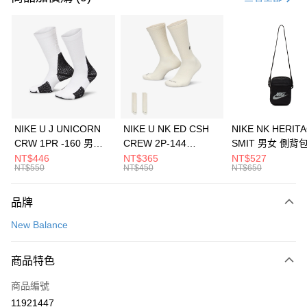
信用卡分期付款
3 期 0 利率 每期
NT$1,226
21家銀行
合作金庫商業銀行
第一商業銀行
LINE Pay
華南商業銀行
彰化商業銀行
Apple Pay
上海商業儲蓄銀行
台北富邦商業銀行
國泰世華商業銀行
兆豐國際商業銀行
悠遊付
臺灣中小企業銀行
台中商業銀行
NIKE U J UNICORN
NIKE U NK ED CSH
NIKE NK HERIT
匯豐（台灣）商業銀行
華泰商業銀行
CRW 1PR -160 男女
CREW 2P-144
SMIT 男女 側背
全盈+PAY
聯邦商業銀行
遠東國際商業銀行
中統襪 FZ3393100
EMBRDY 男女 短統襪
BA5871010
NT$446
NT$365
NT$527
元大商業銀行
永豐商業銀行
NT$550
NT$450
NT$650
AFTEE先享後付
FZ3073133
玉山商業銀行
星展（台灣）商業銀行
相關說明
台新國際商業銀行
中國信託商業銀行
品牌
【關於「AFTEE先享後付」】
台灣樂天信用卡公司
AFTEE先享後付是「在收到商品之後才付款」的支付方式。 讓您購物簡單
運送方式
New Balance
便利好安心！
１．簡單：不需註冊會員、不需綁卡、不需儲值。
7-11取貨(快速到店)
２．便利：只要手機號碼，簡訊認證，即可結帳。
商品特色
每筆NT$100，滿NT$1,500(含以上)免運費
３．安心：先確認商品／服務後，再付款。
商品編號
宅配
【「AFTEE先享後付」結帳流程】
１．於結帳方式選擇「AFTEE先享後付」後，將跳轉至「AFTEE先享後付」
11921447
每筆NT$100，滿NT$1,500(含以上)免運費