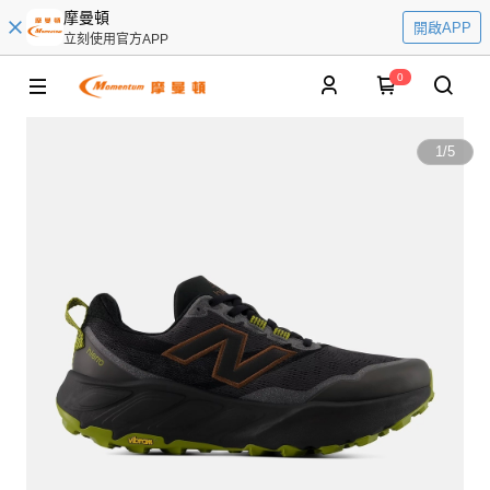
摩曼頓
開啟APP
立刻使用官方APP
0
1
/
5