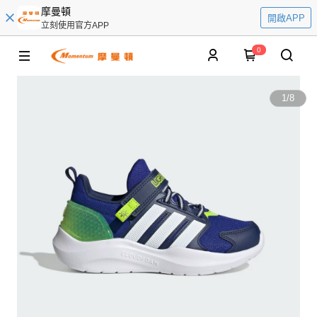
摩曼頓
開啟APP
立刻使用官方APP
0
1
/
8