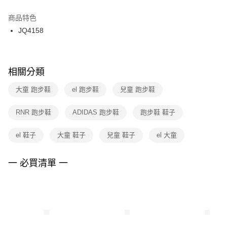
結帳頁面，進行簡訊認證並確認金額後，即可完成結帳。
２．訂單成立數日內，您將收到繳費通知簡訊。
商品特色
付款後門市自取
３．收到繳費通知簡訊後14天內，點擊此簡訊中的連結，可透過四大超商／
JQ4158
每筆NT$100，滿NT$1,500(含以上)免運費
ATM／網路銀行／等多元方式進行付款，方視為交易完成。
※ 請注意：結帳手續完成當下不需立刻繳費，但若您需要取消訂單，請聯絡
購買商品的店家。未經商家同意取消之訂單仍視為有效，需透過AFTEE先享
後付繳納相關費用。
※ 交易是否成功請以「AFTEE先享後付 」之結帳頁面顯示為準，若有關於
相關分類
是否繳費成功／繳費後需取消欲退款等相關疑問，請聯繫「AFTEE先享後付
客戶支援中心」
https://netprotections.freshdesk.com/support/home
大童 跑步鞋
el 跑步鞋
兒童 跑步鞋
【注意事項】
RNR 跑步鞋
ADIDAS 跑步鞋
跑步鞋 鞋子
１．透過由恩沛科技股份有限公司提供之「AFTEE先享後付」服務完成之交
易，需依本服務之必要範圍內提供個人資料，並將交易相關給付款項請求債
權轉讓予恩沛科技股份有限公司。
el 鞋子
大童 鞋子
兒童 鞋子
el 大童
２．關於個人資料處理事宜，請瀏覽以下網址：
https://aftee.tw/terms/#terms3
３．未成年的使用者請事先徵得法定代理人或監護人之同意方可使用
一 必買清單 一
「AFTEE先享後付」，若未經同意申辦者引起之損失，本公司不負相關責
任。
４．使用「AFTEE先享後付」時，將依據個別帳號之用戶狀況，依本公司即
時審查核予不同之上限額度；若仍有額度不足之情形，本公司將視審查結果
請求用戶進行身份認證。
５．嚴禁一人註冊多個帳號或使用他人資訊註冊。若發現惡意使用之情形，
恩沛科技股份有限公司將有權停止該用戶之使用額度並採取法律行動。