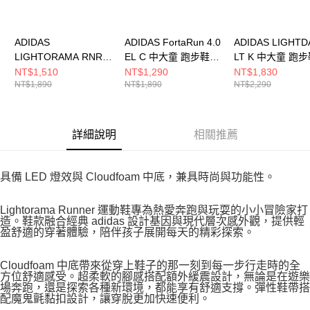
ADIDAS
ADIDAS FortaRun 4.0
ADIDAS LIGHTD
LIGHTORAMA RNR
EL C 中大童 跑步鞋
LT K 中大童 跑
EL I 嬰幼 跑步鞋
JR9313
LA4515
NT$1,510
NT$1,290
NT$1,830
NT$1,890
NT$1,890
NT$2,290
JQ4161
詳細說明
相關推薦
具備 LED 燈效與 Cloudfoam 中底，兼具時尚與功能性。
Lightorama Runner 運動鞋專為熱愛奔跑與玩耍的小小冒險家打
造。鞋款融合經典 adidas 設計基因與現代層次感外觀，提供輕
盈舒適的穿著體驗，陪伴孩子展開每天的精彩探索。
Cloudfoam 中底帶來從穿上鞋子的那一刻到每一步行走時的全
方位舒適感受。超柔軟的腳感搭配額外緩震設計，無論是在遊樂
場奔跑，還是探索各種新環境，都能享有舒適支撐。彈性鞋帶搭
配魔鬼氈黏扣設計，讓穿脫更加快速便利。