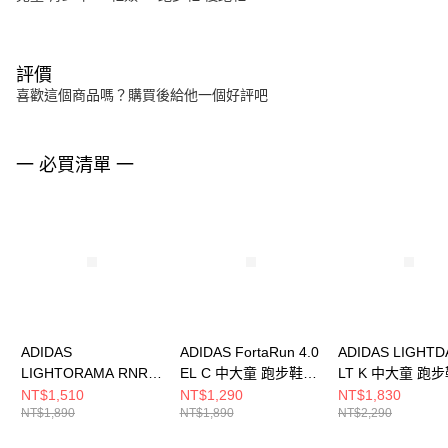
評價
喜歡這個商品嗎？購買後給他一個好評吧
一 必買清單 一
ADIDAS
ADIDAS FortaRun 4.0
ADIDAS LIGHTD
LIGHTORAMA RNR
EL C 中大童 跑步鞋
LT K 中大童 跑
EL I 嬰幼 跑步鞋
JR9313
LA4515
NT$1,510
NT$1,290
NT$1,830
NT$1,890
NT$1,890
NT$2,290
JQ4161