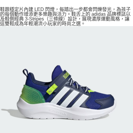
鞋跟穩定片內建 LED 閃燈，每踏出一步都會閃爍發光，為孩子
的每個動作增添更多樂趣與活力。鞋舌上的 adidas 品牌標誌以
及鞋側經典 3-Stripes（三條線）設計，展現濃厚運動風格，讓
這雙鞋成為年輕潮流小玩家的時尚之選。