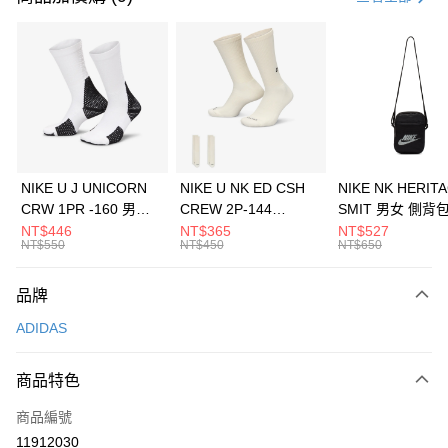
信用卡分期付款
3 期 0 利率 每期
NT$830
21家銀行
合作金庫商業銀行
第一商業銀行
LINE Pay
華南商業銀行
彰化商業銀行
Apple Pay
上海商業儲蓄銀行
台北富邦商業銀行
國泰世華商業銀行
兆豐國際商業銀行
悠遊付
臺灣中小企業銀行
台中商業銀行
NIKE U J UNICORN
NIKE U NK ED CSH
NIKE NK HERIT
匯豐（台灣）商業銀行
華泰商業銀行
CRW 1PR -160 男女
CREW 2P-144
SMIT 男女 側背
全盈+PAY
聯邦商業銀行
遠東國際商業銀行
中統襪 FZ3393100
EMBRDY 男女 短統襪
BA5871010
NT$446
NT$365
NT$527
元大商業銀行
永豐商業銀行
NT$550
NT$450
NT$650
AFTEE先享後付
FZ3073133
玉山商業銀行
星展（台灣）商業銀行
相關說明
台新國際商業銀行
中國信託商業銀行
品牌
【關於「AFTEE先享後付」】
台灣樂天信用卡公司
AFTEE先享後付是「在收到商品之後才付款」的支付方式。 讓您購物簡單
運送方式
ADIDAS
便利好安心！
１．簡單：不需註冊會員、不需綁卡、不需儲值。
7-11取貨(快速到店)
２．便利：只要手機號碼，簡訊認證，即可結帳。
商品特色
每筆NT$100，滿NT$1,500(含以上)免運費
３．安心：先確認商品／服務後，再付款。
商品編號
宅配
【「AFTEE先享後付」結帳流程】
１．於結帳方式選擇「AFTEE先享後付」後，將跳轉至「AFTEE先享後付」
11912030
每筆NT$100，滿NT$1,500(含以上)免運費