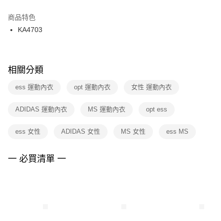
結帳頁面，進行簡訊認證並確認金額後，即可完成結帳。
２．訂單成立數日內，您將收到繳費通知簡訊。
商品特色
付款後門市自取
３．收到繳費通知簡訊後14天內，點擊此簡訊中的連結，可透過四大超商／
KA4703
每筆NT$100，滿NT$1,500(含以上)免運費
ATM／網路銀行／等多元方式進行付款，方視為交易完成。
※ 請注意：結帳手續完成當下不需立刻繳費，但若您需要取消訂單，請聯絡
購買商品的店家。未經商家同意取消之訂單仍視為有效，需透過AFTEE先享
後付繳納相關費用。
※ 交易是否成功請以「AFTEE先享後付 」之結帳頁面顯示為準，若有關於
相關分類
是否繳費成功／繳費後需取消欲退款等相關疑問，請聯繫「AFTEE先享後付
客戶支援中心」
https://netprotections.freshdesk.com/support/home
ess 運動內衣
opt 運動內衣
女性 運動內衣
【注意事項】
ADIDAS 運動內衣
MS 運動內衣
opt ess
１．透過由恩沛科技股份有限公司提供之「AFTEE先享後付」服務完成之交
易，需依本服務之必要範圍內提供個人資料，並將交易相關給付款項請求債
權轉讓予恩沛科技股份有限公司。
ess 女性
ADIDAS 女性
MS 女性
ess MS
２．關於個人資料處理事宜，請瀏覽以下網址：
https://aftee.tw/terms/#terms3
３．未成年的使用者請事先徵得法定代理人或監護人之同意方可使用
一 必買清單 一
「AFTEE先享後付」，若未經同意申辦者引起之損失，本公司不負相關責
任。
４．使用「AFTEE先享後付」時，將依據個別帳號之用戶狀況，依本公司即
時審查核予不同之上限額度；若仍有額度不足之情形，本公司將視審查結果
請求用戶進行身份認證。
５．嚴禁一人註冊多個帳號或使用他人資訊註冊。若發現惡意使用之情形，
恩沛科技股份有限公司將有權停止該用戶之使用額度並採取法律行動。