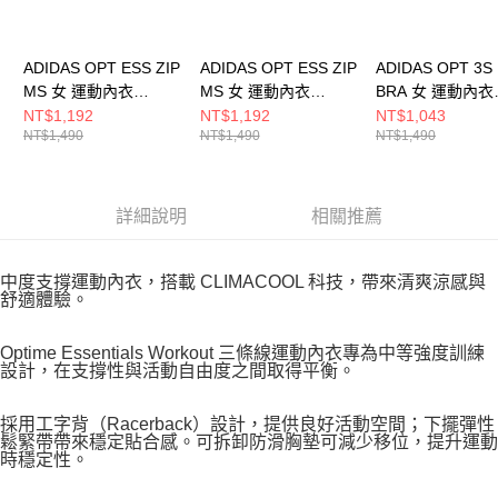
ADIDAS OPT ESS ZIP
ADIDAS OPT ESS ZIP
ADIDAS OPT 3S
MS 女 運動內衣
MS 女 運動內衣
BRA 女 運動內衣
KB4386
KA4746
KA0103
NT$1,192
NT$1,192
NT$1,043
NT$1,490
NT$1,490
NT$1,490
詳細說明
相關推薦
中度支撐運動內衣，搭載 CLIMACOOL 科技，帶來清爽涼感與
舒適體驗。
Optime Essentials Workout 三條線運動內衣專為中等強度訓練
設計，在支撐性與活動自由度之間取得平衡。
採用工字背（Racerback）設計，提供良好活動空間；下擺彈性
鬆緊帶帶來穩定貼合感。可拆卸防滑胸墊可減少移位，提升運動
時穩定性。