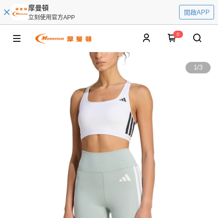
摩曼頓
開啟APP
立刻使用官方APP
0
1
/
3