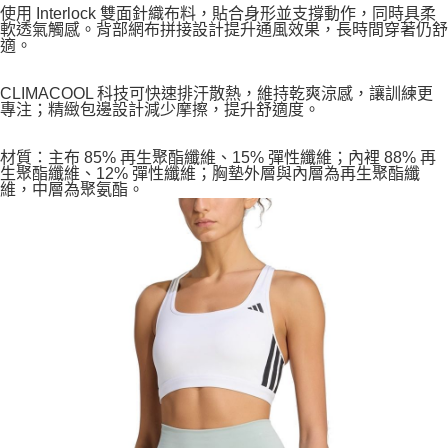
使用 Interlock 雙面針織布料，貼合身形並支撐動作，同時具柔
軟透氣觸感。背部網布拼接設計提升通風效果，長時間穿著仍舒
適。
CLIMACOOL 科技可快速排汗散熱，維持乾爽涼感，讓訓練更
專注；精緻包邊設計減少摩擦，提升舒適度。
材質：主布 85% 再生聚酯纖維、15% 彈性纖維；內裡 88% 再
生聚酯纖維、12% 彈性纖維；胸墊外層與內層為再生聚酯纖
維，中層為聚氨酯。