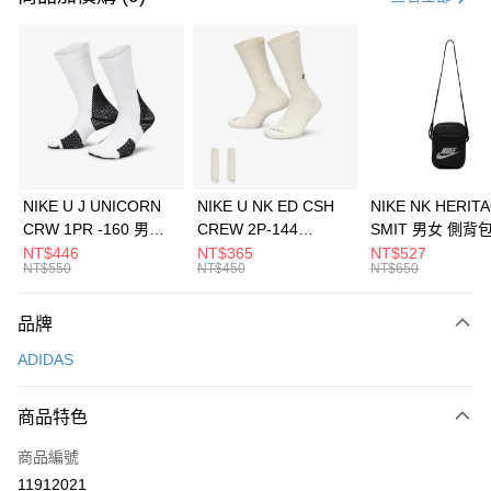
信用卡分期付款
3 期 0 利率 每期
NT$430
21家銀行
合作金庫商業銀行
第一商業銀行
LINE Pay
華南商業銀行
彰化商業銀行
Apple Pay
上海商業儲蓄銀行
台北富邦商業銀行
國泰世華商業銀行
兆豐國際商業銀行
悠遊付
臺灣中小企業銀行
台中商業銀行
NIKE U J UNICORN
NIKE U NK ED CSH
NIKE NK HERIT
匯豐（台灣）商業銀行
華泰商業銀行
CRW 1PR -160 男女
CREW 2P-144
SMIT 男女 側背
全盈+PAY
聯邦商業銀行
遠東國際商業銀行
中統襪 FZ3393100
EMBRDY 男女 短統襪
BA5871010
NT$446
NT$365
NT$527
元大商業銀行
永豐商業銀行
NT$550
NT$450
NT$650
AFTEE先享後付
FZ3073133
玉山商業銀行
星展（台灣）商業銀行
相關說明
台新國際商業銀行
中國信託商業銀行
品牌
【關於「AFTEE先享後付」】
台灣樂天信用卡公司
AFTEE先享後付是「在收到商品之後才付款」的支付方式。 讓您購物簡單
運送方式
ADIDAS
便利好安心！
１．簡單：不需註冊會員、不需綁卡、不需儲值。
7-11取貨(快速到店)
２．便利：只要手機號碼，簡訊認證，即可結帳。
商品特色
每筆NT$100，滿NT$1,500(含以上)免運費
３．安心：先確認商品／服務後，再付款。
商品編號
宅配
【「AFTEE先享後付」結帳流程】
１．於結帳方式選擇「AFTEE先享後付」後，將跳轉至「AFTEE先享後付」
11912021
每筆NT$100，滿NT$1,500(含以上)免運費