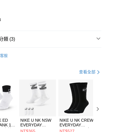
業銀行
彰化商業銀行
業儲蓄銀行
台北富邦商業銀行
華商業銀行
兆豐國際商業銀行
3
小企業銀行
台中商業銀行
台灣）商業銀行
華泰商業銀行
業銀行
遠東國際商業銀行
類 (3)
業銀行
永豐商業銀行
享後付
業銀行
星展（台灣）商業銀行
IDAS
全系列鞋款
客服
際商業銀行
中國信託商業銀行
FTEE先享後付」】
鞋類
跑步鞋/慢跑鞋
天信用卡公司
先享後付是「在收到商品之後才付款」的支付方式。 讓您購物簡單
心！
跑步訓練
鞋
查看全部
：不需註冊會員、不需綁卡、不需儲值。
：只要手機號碼，簡訊認證，即可結帳。
(快速到店)
：先確認商品／服務後，再付款。
00，滿NT$1,500(含以上)免運費
EE先享後付」結帳流程】
方式選擇「AFTEE先享後付」後，將跳轉至「AFTEE先享後
頁面，進行簡訊認證並確認金額後，即可完成結帳。
00，滿NT$1,500(含以上)免運費
成立數日內，您將收到繳費通知簡訊。
費通知簡訊後14天內，點擊此簡訊中的連結，可透過四大超商
市自取
K ED
NIKE U NK NSW
NIKE U NK CREW
NIKE U NK
網路銀行／等多元方式進行付款，方視為交易完成。
ANK 1P
EVERYDAY
EVERYDAY
EVERYDAY LTW
00，滿NT$1,500(含以上)免運費
：結帳手續完成當下不需立刻繳費，但若您需要取消訂單，請聯
 男 中統
ESSENTIAL CR
BBALL 3PR 男女
ANKLE 3PR 男女
NT$365
NT$527
NT$365