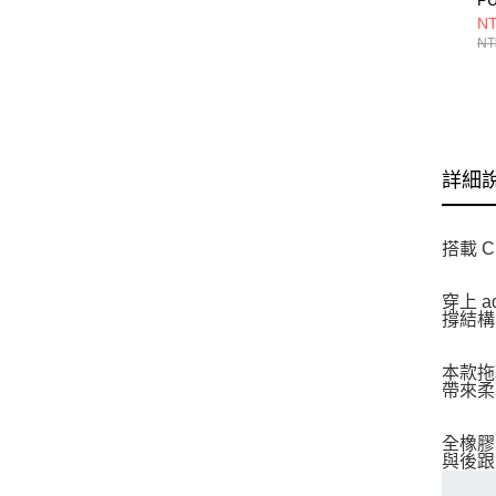
S
NT
KI
NT
詳細
搭載 
穿上 
撐結構
本款拖
帶來柔
全橡膠
與後跟