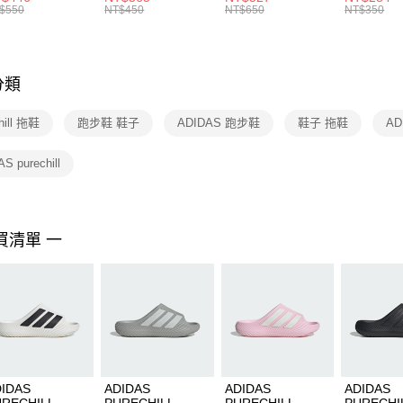
絡購買商品
襪 FZ3393100
女 短統襪
BA5871010
襪 DH405
$550
NT$450
NT$650
NT$350
先享後付
FZ3073133
※ 交易是
是否繳費成
付客戶支
分類
【注意事
１．透過由
hill 拖鞋
跑步鞋 鞋子
ADIDAS 跑步鞋
鞋子 拖鞋
AD
交易，需
求債權轉
２．關於
S purechill
https://aft
３．未成
「AFTE
任。
買清單 一
４．使用「
即時審查
結果請求
５．嚴禁
形，恩沛
動。
IDAS
ADIDAS
ADIDAS
ADIDAS
URECHILL
PURECHILL
PURECHILL
PURECHI