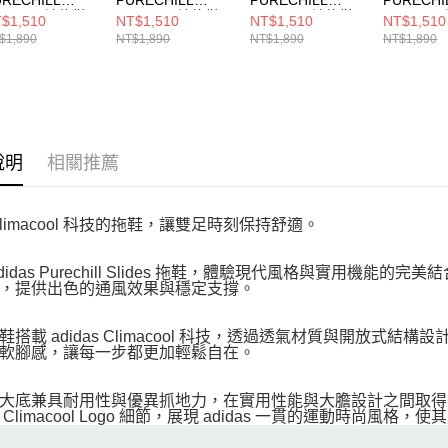
LIDE 男 涼拖鞋
SLIDE 男 涼拖鞋
SLIDE 男 涼拖鞋
SLIDE 
$1,510
NT$1,510
NT$1,510
NT$1,510
0054
KI0059
KI0056
KI0055
$1,890
NT$1,890
NT$1,890
NT$1,890
說明
相關推薦
Climacool 科技的拖鞋，讓雙足時刻保持舒適。
adidas Purechill Slides 拖鞋，體驗現代風格與實用
，提供出色的通風效果與穩定支撐。
鞋搭載 adidas Climacool 科技，透過透氣材質與開放式結
軟腳感，讓每一步都更加輕鬆自在。
大底兼具耐用性與優異抓地力，在實用性能與大膽設計之間取得完美平
 Climacool Logo 細節，展現 adidas 一貫的運動時尚