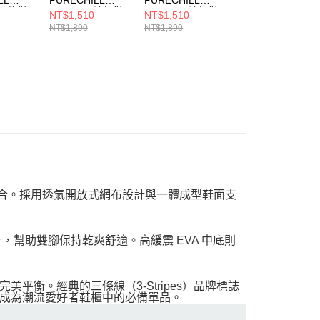
男 涼拖鞋
SLIDE 男 涼拖鞋
SLIDE 男 涼拖鞋
鞋 KI0067
NT$1,510
NT$1,510
NT$1,830
KH6736
KI0053
NT$1,890
NT$1,890
NT$2,290
機能的完美結合。採用透氣開放式網布設計與一體成型鞋面支
構設計，幫助雙腳保持乾爽舒適。高緩震 EVA 中底則
衡。經典的三條線（3-Stripes）品牌標誌
風格，使其成為潮流愛好者鞋櫃中的必備單品。