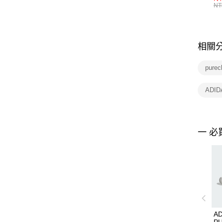
統
NT
相關
purec
ADIDA
一 必
AD
P