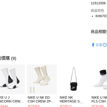
LINE Pay
11912006
華南商
Apple Pay
上海商
商品特色
國泰世
KH670
悠遊付
臺灣中
匯豐（
全盈+PAY
聯邦商
商品相關分
元大商
AFTEE先
玉山商
品牌
AD
相關說明
分享
台新國
【關於「A
男性商品
台灣樂
AFTEE
便利好安
運動類型
運送方式
價購 (9)
１．簡單
２．便利
7-11取貨
３．安心
每筆NT$1
【「AFT
宅配
１．於結帳
付」結帳
每筆NT$1
２．訂單
３．收到繳
付款後門
KE U J
NIKE U NK ED
NIKE NK
NIKE U N
／ATM／
NICORN CRW
CSH CREW 2P-
HERITAGE S
PLS CSH 
每筆NT$1
※ 請注意
R -160 男女 中
144 EMBRDY 男
SMIT 男女 側背包
144 DBL
$446
NT$365
NT$527
NT$284