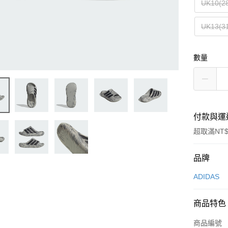
UK10(2
UK13(3
數量
付款與運
超取滿NT$
付款方式
品牌
信用卡一
ADIDAS
信用卡分
商品特色
3 期 
商品編號
合作金