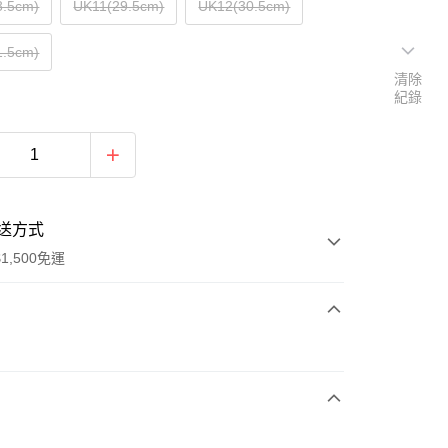
8.5cm)
UK11(29.5cm)
UK12(30.5cm)
1.5cm)
清除
紀錄
送方式
1,500免運
次付款
期付款
0 利率 每期
NT$630
21家銀行
庫商業銀行
第一商業銀行