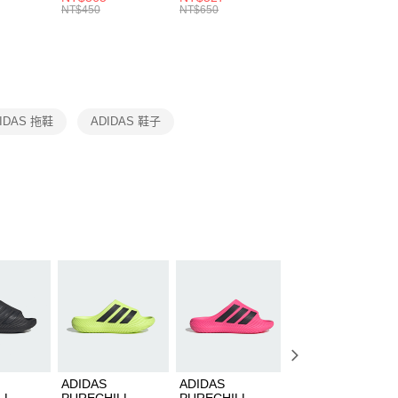
的店家。未經商家同意取消之訂單仍視為有效，需透過AFTEE
8104
男女 短統襪
長統襪
踝襪 SX7677010
NT$450
NT$650
NT$450
繳納相關費用。
DX5089103
DA2123010
否成功請以「AFTEE先享後付 」之結帳頁面顯示為準，若有關於
功／繳費後需取消欲退款等相關疑問，請聯繫「AFTEE先享後
援中心」
https://netprotections.freshdesk.com/support/home
項】
恩沛科技股份有限公司提供之「AFTEE先享後付」服務完成之
IDAS 拖鞋
ADIDAS 鞋子
依本服務之必要範圍內提供個人資料，並將交易相關給付款項請
讓予恩沛科技股份有限公司。
個人資料處理事宜，請瀏覽以下網址：
ee.tw/terms/#terms3
年的使用者請事先徵得法定代理人或監護人之同意方可使用
E先享後付」，若未經同意申辦者引起之損失，本公司不負相關責
AFTEE先享後付」時，將依據個別帳號之用戶狀況，依本公司
核予不同之上限額度；若仍有額度不足之情形，本公司將視審查
用戶進行身份認證。
一人註冊多個帳號或使用他人資訊註冊。若發現惡意使用之情
科技股份有限公司將有權停止該用戶之使用額度並採取法律行
ADIDAS
ADIDAS
ADIDAS
LL
PURECHILL
PURECHILL
PURECHILL 男 