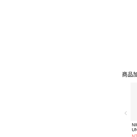
商品加
NI
U
1P
NT