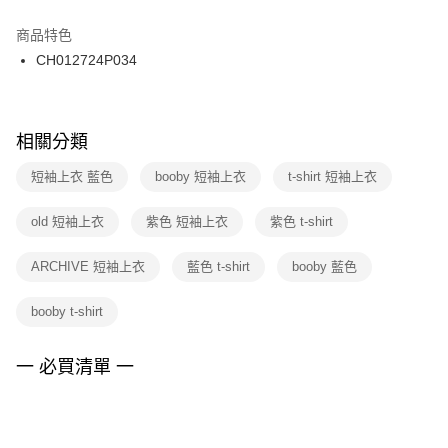
結帳頁面，進行簡訊認證並確認金額後，即可完成結帳。
２．訂單成立數日內，您將收到繳費通知簡訊。
商品特色
付款後門市自取
３．收到繳費通知簡訊後14天內，點擊此簡訊中的連結，可透過四大超商／
CH012724P034
每筆NT$100，滿NT$1,500(含以上)免運費
ATM／網路銀行／等多元方式進行付款，方視為交易完成。
※ 請注意：結帳手續完成當下不需立刻繳費，但若您需要取消訂單，請聯絡
購買商品的店家。未經商家同意取消之訂單仍視為有效，需透過AFTEE先享
後付繳納相關費用。
※ 交易是否成功請以「AFTEE先享後付 」之結帳頁面顯示為準，若有關於
相關分類
是否繳費成功／繳費後需取消欲退款等相關疑問，請聯繫「AFTEE先享後付
客戶支援中心」
https://netprotections.freshdesk.com/support/home
短袖上衣 藍色
booby 短袖上衣
t-shirt 短袖上衣
【注意事項】
old 短袖上衣
紫色 短袖上衣
紫色 t-shirt
１．透過由恩沛科技股份有限公司提供之「AFTEE先享後付」服務完成之交
易，需依本服務之必要範圍內提供個人資料，並將交易相關給付款項請求債
權轉讓予恩沛科技股份有限公司。
ARCHIVE 短袖上衣
藍色 t-shirt
booby 藍色
２．關於個人資料處理事宜，請瀏覽以下網址：
https://aftee.tw/terms/#terms3
booby t-shirt
３．未成年的使用者請事先徵得法定代理人或監護人之同意方可使用
「AFTEE先享後付」，若未經同意申辦者引起之損失，本公司不負相關責
任。
一 必買清單 一
４．使用「AFTEE先享後付」時，將依據個別帳號之用戶狀況，依本公司即
時審查核予不同之上限額度；若仍有額度不足之情形，本公司將視審查結果
請求用戶進行身份認證。
５．嚴禁一人註冊多個帳號或使用他人資訊註冊。若發現惡意使用之情形，
恩沛科技股份有限公司將有權停止該用戶之使用額度並採取法律行動。