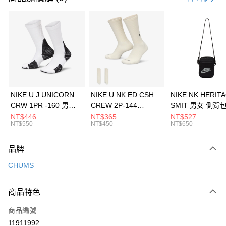
信用卡分期付款
3 期 0 利率 每期
NT$693
21家銀行
合作金庫商業銀行
第一商業銀行
LINE Pay
華南商業銀行
彰化商業銀行
Apple Pay
上海商業儲蓄銀行
台北富邦商業銀行
國泰世華商業銀行
兆豐國際商業銀行
悠遊付
臺灣中小企業銀行
台中商業銀行
NIKE U J UNICORN
NIKE U NK ED CSH
NIKE NK HERIT
匯豐（台灣）商業銀行
華泰商業銀行
CRW 1PR -160 男女
CREW 2P-144
SMIT 男女 側背
全盈+PAY
聯邦商業銀行
遠東國際商業銀行
中統襪 FZ3393100
EMBRDY 男女 短統襪
BA5871010
NT$446
NT$365
NT$527
元大商業銀行
永豐商業銀行
NT$550
NT$450
NT$650
AFTEE先享後付
FZ3073133
玉山商業銀行
星展（台灣）商業銀行
相關說明
台新國際商業銀行
中國信託商業銀行
品牌
【關於「AFTEE先享後付」】
台灣樂天信用卡公司
AFTEE先享後付是「在收到商品之後才付款」的支付方式。 讓您購物簡單
運送方式
CHUMS
便利好安心！
１．簡單：不需註冊會員、不需綁卡、不需儲值。
7-11取貨(快速到店)
２．便利：只要手機號碼，簡訊認證，即可結帳。
商品特色
每筆NT$100，滿NT$1,500(含以上)免運費
３．安心：先確認商品／服務後，再付款。
商品編號
宅配
【「AFTEE先享後付」結帳流程】
１．於結帳方式選擇「AFTEE先享後付」後，將跳轉至「AFTEE先享後付」
11911992
每筆NT$100，滿NT$1,500(含以上)免運費