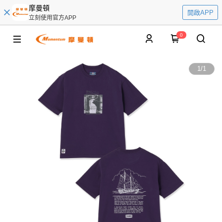
摩曼頓
開啟APP
立刻使用官方APP
0
1
/
1