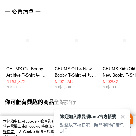
一 必買清單 一
CHUMS Old Booby
CHUMS Old & New
CHUMS Kids Old
Archive T-Shirt 男 短
Booby T-Shirt 男 短袖
New Booby T-Shi
袖上衣 淺灰色
上衣 白色
大童 短袖上衣 淺
NT$1,872
NT$1,242
NT$882
NT$2,080
NT$1,380
NT$980
CH012724G115
CH012738W001
CH211442A002
你可能有興趣的商品
全站排行
歡迎加入摩曼頓Line官方帳號
本網站中使用 cookie，欲查詢有關本網站使用 cookie 方式之詳情，及若您不希
點擊以下按鈕第一時間獲得好康訊
熱門標籤
望在電腦上使用 cookie 時應如何變更電腦的 cookie 設定，請參閱本網站「
隱私
息👇
權條款
」之 Cookie 聲明。您繼續使用本網站即表示您同意本公司得按本網站使