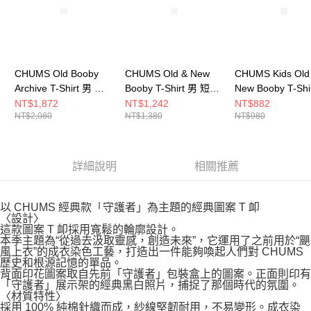
CHUMS Old Booby
CHUMS Old & New
CHUMS Kids Old
Archive T-Shirt 男 短
Booby T-Shirt 男 短袖
New Booby T-Shi
袖上衣 淺灰色
上衣 白色
大童 短袖上衣 淺
NT$1,872
NT$1,242
NT$882
NT$2,080
NT$1,380
NT$980
CH012724G115
CH012738W001
CH211442A002
詳細說明
相關推薦
以 CHUMS 經典款「守護者」為主題的經典圖案 T 卹
〈設計〉
這款圖案 T 卹採用寬鬆的輪廓設計。
本季主題為“從過去汲取靈感，創造未來”，它運用了之前用於“颶
風上衣”的成衣染色工藝，打造出一件能夠喚起人們對 CHUMS
歷史和根源記憶的單品。
背面印花圖案取自先前「守護者」包裝盒上的圖案。正面則印有
「守護者」展示架的經典黑白照片，捕捉了那個時代的氛圍。
〈材質特性〉
採用 100% 純棉針織而成，紗線堅韌耐用，不易變形。成衣染