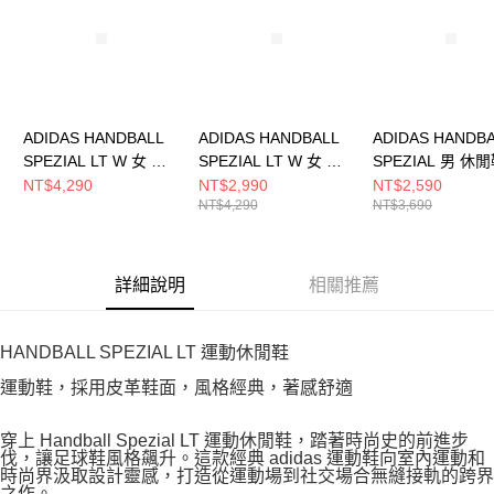
恩沛科技股份有限公司將有權停止該用戶之使用額度並採取法律行動。
ADIDAS HANDBALL
ADIDAS HANDBALL
ADIDAS HANDB
SPEZIAL LT W 女 休
SPEZIAL LT W 女 休
SPEZIAL 男 休
閒鞋 KK4447
閒鞋 KJ6216
IH9761
NT$4,290
NT$2,990
NT$2,590
NT$4,290
NT$3,690
詳細說明
相關推薦
HANDBALL SPEZIAL LT 運動休閒鞋
運動鞋，採用皮革鞋面，風格經典，著感舒適
穿上 Handball Spezial LT 運動休閒鞋，踏著時尚史的前進步
伐，讓足球鞋風格飆升。這款經典 adidas 運動鞋向室內運動和
時尚界汲取設計靈感，打造從運動場到社交場合無縫接軌的跨界
之作。