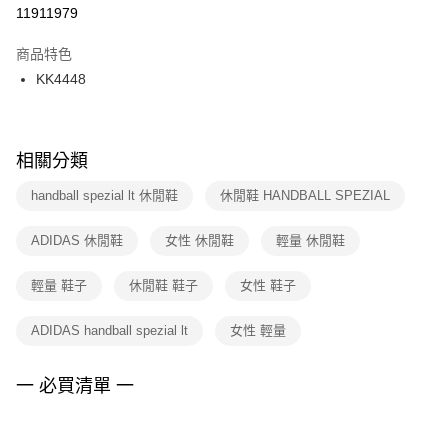
１．於結帳方式選擇「AFTEE先享後付」後，將跳轉至「AFTEE先享後付」
11911979
每筆NT$100，滿NT$1,500(含以上)免運費
結帳頁面，進行簡訊認證並確認金額後，即可完成結帳。
２．訂單成立數日內，您將收到繳費通知簡訊。
商品特色
付款後門市自取
３．收到繳費通知簡訊後14天內，點擊此簡訊中的連結，可透過四大超商／
KK4448
每筆NT$100，滿NT$1,500(含以上)免運費
ATM／網路銀行／等多元方式進行付款，方視為交易完成。
※ 請注意：結帳手續完成當下不需立刻繳費，但若您需要取消訂單，請聯絡
購買商品的店家。未經商家同意取消之訂單仍視為有效，需透過AFTEE先享
後付繳納相關費用。
※ 交易是否成功請以「AFTEE先享後付 」之結帳頁面顯示為準，若有關於
相關分類
是否繳費成功／繳費後需取消欲退款等相關疑問，請聯繫「AFTEE先享後付
客戶支援中心」
https://netprotections.freshdesk.com/support/home
handball spezial lt 休閒鞋
休閒鞋 HANDBALL SPEZIAL
【注意事項】
ADIDAS 休閒鞋
女性 休閒鞋
輕量 休閒鞋
１．透過由恩沛科技股份有限公司提供之「AFTEE先享後付」服務完成之交
易，需依本服務之必要範圍內提供個人資料，並將交易相關給付款項請求債
權轉讓予恩沛科技股份有限公司。
輕量 鞋子
休閒鞋 鞋子
女性 鞋子
２．關於個人資料處理事宜，請瀏覽以下網址：
https://aftee.tw/terms/#terms3
ADIDAS handball spezial lt
女性 輕量
３．未成年的使用者請事先徵得法定代理人或監護人之同意方可使用
「AFTEE先享後付」，若未經同意申辦者引起之損失，本公司不負相關責
任。
一 必買清單 一
４．使用「AFTEE先享後付」時，將依據個別帳號之用戶狀況，依本公司即
時審查核予不同之上限額度；若仍有額度不足之情形，本公司將視審查結果
請求用戶進行身份認證。
５．嚴禁一人註冊多個帳號或使用他人資訊註冊。若發現惡意使用之情形，