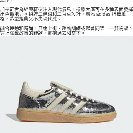
加長鞋舌為經典鞋型注入現代氣息，橡膠大底可在多種表面發揮
出色抓地力。招牌三條線和三葉草設計，增添 adidas 指標風
格，造型經典又不失現代感。
融合運動和時尚，無論上街、運動訓練或聚會同樂，一雙駕馭。
穿上滿載故事的鞋款，擁抱過去和當下。