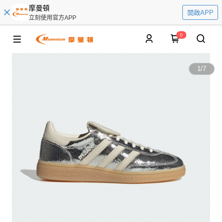
摩曼頓
開啟APP
立刻使用官方APP
0
1
/
7