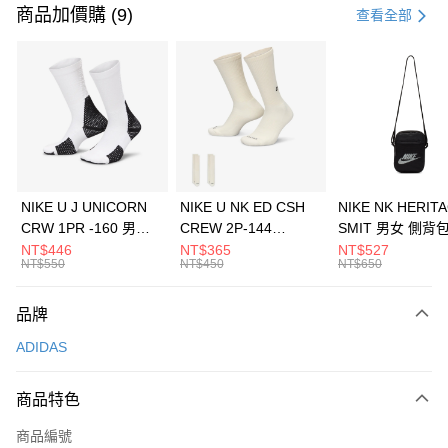
信用卡一次付款
商品加價購 (9)
查看全部
信用卡分期付款
3 期 0 利率 每期
NT$1,430
21家銀行
合作金庫商業銀行
第一商業銀行
LINE Pay
華南商業銀行
彰化商業銀行
Apple Pay
上海商業儲蓄銀行
台北富邦商業銀行
國泰世華商業銀行
兆豐國際商業銀行
悠遊付
臺灣中小企業銀行
台中商業銀行
NIKE U J UNICORN
NIKE U NK ED CSH
NIKE NK HERIT
匯豐（台灣）商業銀行
華泰商業銀行
CRW 1PR -160 男女
CREW 2P-144
SMIT 男女 側背
全盈+PAY
聯邦商業銀行
遠東國際商業銀行
中統襪 FZ3393100
EMBRDY 男女 短統襪
BA5871010
NT$446
NT$365
NT$527
元大商業銀行
永豐商業銀行
NT$550
NT$450
NT$650
AFTEE先享後付
FZ3073133
玉山商業銀行
星展（台灣）商業銀行
相關說明
台新國際商業銀行
中國信託商業銀行
品牌
【關於「AFTEE先享後付」】
台灣樂天信用卡公司
AFTEE先享後付是「在收到商品之後才付款」的支付方式。 讓您購物簡單
運送方式
ADIDAS
便利好安心！
１．簡單：不需註冊會員、不需綁卡、不需儲值。
7-11取貨(快速到店)
２．便利：只要手機號碼，簡訊認證，即可結帳。
商品特色
每筆NT$100，滿NT$1,500(含以上)免運費
３．安心：先確認商品／服務後，再付款。
商品編號
宅配
【「AFTEE先享後付」結帳流程】