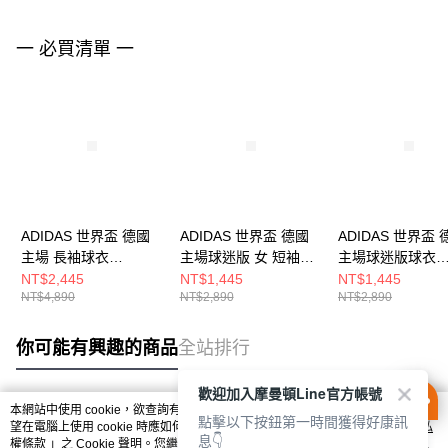
一 必買清單 一
ADIDAS 世界盃 德國
ADIDAS 世界盃 德國
ADIDAS 世界盃 
主場 長袖球衣
主場球迷版 女 短袖球
主場球迷版球衣
JM1336
衣 JZ4559
KD8363
NT$2,445
NT$1,445
NT$1,445
NT$4,890
NT$2,890
NT$2,890
你可能有興趣的商品
全站排行
歡迎加入摩曼頓Line官方帳號
本網站中使用 cookie，欲查詢有關本網站使用 cookie 方式之詳情，及若您不希
點擊以下按鈕第一時間獲得好康訊
熱門標籤
望在電腦上使用 cookie 時應如何變更電腦的 cookie 設定，請參閱本網站「
隱私
息👇
權條款
」之 Cookie 聲明。您繼續使用本網站即表示您同意本公司得按本網站使