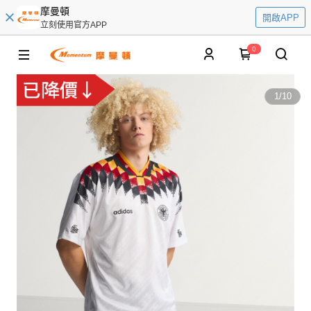
摩曼頓
開啟APP
立刻使用官方APP
0
1
/
10