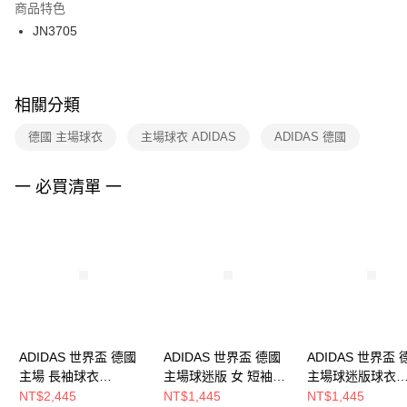
２．訂單成立數日內，您將收到繳費通知簡訊。
商品特色
付款後門市自取
３．收到繳費通知簡訊後14天內，點擊此簡訊中的連結，可透過四大超商／
JN3705
每筆NT$100，滿NT$1,500(含以上)免運費
ATM／網路銀行／等多元方式進行付款，方視為交易完成。
※ 請注意：結帳手續完成當下不需立刻繳費，但若您需要取消訂單，請聯絡
購買商品的店家。未經商家同意取消之訂單仍視為有效，需透過AFTEE先享
後付繳納相關費用。
※ 交易是否成功請以「AFTEE先享後付 」之結帳頁面顯示為準，若有關於
相關分類
是否繳費成功／繳費後需取消欲退款等相關疑問，請聯繫「AFTEE先享後付
客戶支援中心」
https://netprotections.freshdesk.com/support/home
德國 主場球衣
主場球衣 ADIDAS
ADIDAS 德國
【注意事項】
１．透過由恩沛科技股份有限公司提供之「AFTEE先享後付」服務完成之交
一 必買清單 一
易，需依本服務之必要範圍內提供個人資料，並將交易相關給付款項請求債
權轉讓予恩沛科技股份有限公司。
２．關於個人資料處理事宜，請瀏覽以下網址：
https://aftee.tw/terms/#terms3
３．未成年的使用者請事先徵得法定代理人或監護人之同意方可使用
「AFTEE先享後付」，若未經同意申辦者引起之損失，本公司不負相關責
任。
４．使用「AFTEE先享後付」時，將依據個別帳號之用戶狀況，依本公司即
時審查核予不同之上限額度；若仍有額度不足之情形，本公司將視審查結果
請求用戶進行身份認證。
ADIDAS 世界盃 德國
ADIDAS 世界盃 德國
ADIDAS 世界盃 
５．嚴禁一人註冊多個帳號或使用他人資訊註冊。若發現惡意使用之情形，
主場 長袖球衣
主場球迷版 女 短袖球
主場球迷版球衣
恩沛科技股份有限公司將有權停止該用戶之使用額度並採取法律行動。
JM1336
衣 JZ4559
KD8363
NT$2,445
NT$1,445
NT$1,445