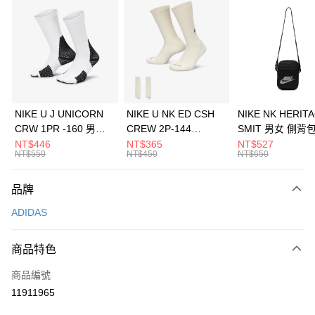
信用卡分期付款
3 期 0 利率 每期
NT$963
21家銀行
合作金庫商業銀行
第一商業銀行
LINE Pay
華南商業銀行
彰化商業銀行
Apple Pay
上海商業儲蓄銀行
台北富邦商業銀行
國泰世華商業銀行
兆豐國際商業銀行
悠遊付
臺灣中小企業銀行
台中商業銀行
NIKE U J UNICORN
NIKE U NK ED CSH
NIKE NK HERIT
匯豐（台灣）商業銀行
華泰商業銀行
CRW 1PR -160 男女
CREW 2P-144
SMIT 男女 側背
全盈+PAY
聯邦商業銀行
遠東國際商業銀行
中統襪 FZ3393100
EMBRDY 男女 短統襪
BA5871010
NT$446
NT$365
NT$527
元大商業銀行
永豐商業銀行
NT$550
NT$450
NT$650
AFTEE先享後付
FZ3073133
玉山商業銀行
星展（台灣）商業銀行
相關說明
台新國際商業銀行
中國信託商業銀行
品牌
【關於「AFTEE先享後付」】
台灣樂天信用卡公司
AFTEE先享後付是「在收到商品之後才付款」的支付方式。 讓您購物簡單
運送方式
ADIDAS
便利好安心！
１．簡單：不需註冊會員、不需綁卡、不需儲值。
7-11取貨(快速到店)
２．便利：只要手機號碼，簡訊認證，即可結帳。
商品特色
每筆NT$100，滿NT$1,500(含以上)免運費
３．安心：先確認商品／服務後，再付款。
商品編號
宅配
【「AFTEE先享後付」結帳流程】
１．於結帳方式選擇「AFTEE先享後付」後，將跳轉至「AFTEE先享後付」
11911965
每筆NT$100，滿NT$1,500(含以上)免運費
結帳頁面，進行簡訊認證並確認金額後，即可完成結帳。