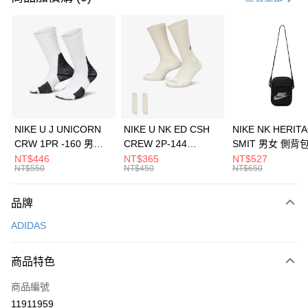
信用卡分期付款
3 期 0 利率 每期
NT$630
21家銀行
合作金庫商業銀行
第一商業銀行
LINE Pay
華南商業銀行
彰化商業銀行
Apple Pay
上海商業儲蓄銀行
台北富邦商業銀行
國泰世華商業銀行
兆豐國際商業銀行
悠遊付
臺灣中小企業銀行
台中商業銀行
NIKE U J UNICORN
NIKE U NK ED CSH
NIKE NK HERIT
匯豐（台灣）商業銀行
華泰商業銀行
CRW 1PR -160 男女
CREW 2P-144
SMIT 男女 側背
全盈+PAY
聯邦商業銀行
遠東國際商業銀行
中統襪 FZ3393100
EMBRDY 男女 短統襪
BA5871010
NT$446
NT$365
NT$527
元大商業銀行
永豐商業銀行
NT$550
NT$450
NT$650
AFTEE先享後付
FZ3073133
玉山商業銀行
星展（台灣）商業銀行
相關說明
台新國際商業銀行
中國信託商業銀行
品牌
【關於「AFTEE先享後付」】
台灣樂天信用卡公司
AFTEE先享後付是「在收到商品之後才付款」的支付方式。 讓您購物簡單
運送方式
ADIDAS
便利好安心！
１．簡單：不需註冊會員、不需綁卡、不需儲值。
7-11取貨(快速到店)
２．便利：只要手機號碼，簡訊認證，即可結帳。
商品特色
每筆NT$100，滿NT$1,500(含以上)免運費
３．安心：先確認商品／服務後，再付款。
商品編號
宅配
【「AFTEE先享後付」結帳流程】
１．於結帳方式選擇「AFTEE先享後付」後，將跳轉至「AFTEE先享後付」
11911959
每筆NT$100，滿NT$1,500(含以上)免運費