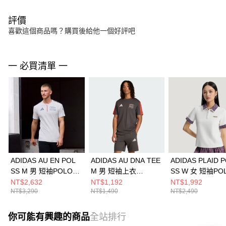
評價
喜歡這個商品嗎？購買後給他一個好評吧
一 必買清單 一
ADIDAS AU EN POL
ADIDAS AU DNA TEE
ADIDAS PLAID 
SS M 男 短袖POLO
M 男 短袖上衣
SS W 女 短袖PO
KE7324
KE6096
KU9397
NT$2,632
NT$1,192
NT$1,992
NT$3,290
NT$1,490
NT$2,490
你可能有興趣的商品
全站排行