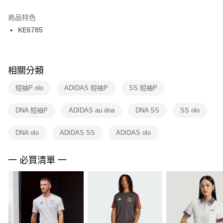
結帳頁面，進行簡訊認證並確認金額後，即可完成結帳。
２．訂單成立數日內，您將收到繳費通知簡訊。
商品特色
付款後門市自取
３．收到繳費通知簡訊後14天內，點擊此簡訊中的連結，可透過四大超商／
KE6785
每筆NT$100，滿NT$1,500(含以上)免運費
ATM／網路銀行／等多元方式進行付款，方視為交易完成。
※ 請注意：結帳手續完成當下不需立刻繳費，但若您需要取消訂單，請聯絡
購買商品的店家。未經商家同意取消之訂單仍視為有效，需透過AFTEE先享
後付繳納相關費用。
※ 交易是否成功請以「AFTEE先享後付 」之結帳頁面顯示為準，若有關於
相關分類
是否繳費成功／繳費後需取消欲退款等相關疑問，請聯繫「AFTEE先享後付
客戶支援中心」
https://netprotections.freshdesk.com/support/home
短袖P olo
ADIDAS 短袖P
SS 短袖P
【注意事項】
DNA 短袖P
ADIDAS au dna
DNA SS
SS olo
１．透過由恩沛科技股份有限公司提供之「AFTEE先享後付」服務完成之交
易，需依本服務之必要範圍內提供個人資料，並將交易相關給付款項請求債
權轉讓予恩沛科技股份有限公司。
DNA olo
ADIDAS SS
ADIDAS olo
２．關於個人資料處理事宜，請瀏覽以下網址：
https://aftee.tw/terms/#terms3
３．未成年的使用者請事先徵得法定代理人或監護人之同意方可使用
一 必買清單 一
「AFTEE先享後付」，若未經同意申辦者引起之損失，本公司不負相關責
任。
４．使用「AFTEE先享後付」時，將依據個別帳號之用戶狀況，依本公司即
時審查核予不同之上限額度；若仍有額度不足之情形，本公司將視審查結果
請求用戶進行身份認證。
５．嚴禁一人註冊多個帳號或使用他人資訊註冊。若發現惡意使用之情形，
恩沛科技股份有限公司將有權停止該用戶之使用額度並採取法律行動。