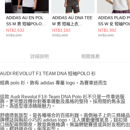
ADIDAS AU EN POL
ADIDAS AU DNA TEE
ADIDAS PLAID 
SS M 男 短袖POLO
M 男 短袖上衣
SS W 女 短袖PO
KE7324
KE6096
KU9397
NT$2,632
NT$1,192
NT$1,992
NT$3,290
NT$1,490
NT$2,490
詳細說明
相關推薦
AUDI REVOLUT F1 TEAM DNA 短袖POLO 衫
經典 polo 衫，飾有 adidas 專屬 logo，為賽車迷而生
這款 Audi Revolut F1® Team DNA Polo 衫不只是一件車迷服
飾，更完整詮釋你對賽車運動及風格的堅持。採用簡約雋永設
計，為造型增添精緻魅力。
舒適透氣版型，是各種場合的百搭利器。兩側袖子上的三條線品
牌標誌與胸前小巧的 adidas logo，注入運動優雅氣息；鈕扣領
口搭配兩側開衩，散發典雅格調。無論騁馳賽道或與好友相約出
遊，都舒適自信，俐落有型。