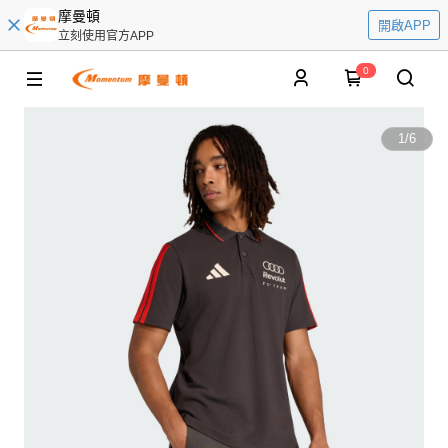
摩曼頓
開啟APP
立刻使用官方APP
0
1
/
6