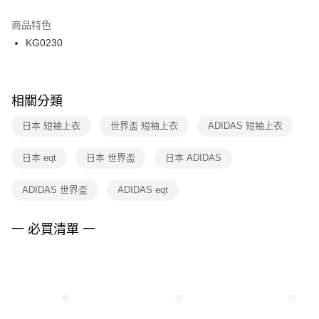
結帳頁面，進行簡訊認證並確認金額後，即可完成結帳。
２．訂單成立數日內，您將收到繳費通知簡訊。
商品特色
付款後門市自取
３．收到繳費通知簡訊後14天內，點擊此簡訊中的連結，可透過四大超商／
KG0230
每筆NT$100，滿NT$1,500(含以上)免運費
ATM／網路銀行／等多元方式進行付款，方視為交易完成。
※ 請注意：結帳手續完成當下不需立刻繳費，但若您需要取消訂單，請聯絡
購買商品的店家。未經商家同意取消之訂單仍視為有效，需透過AFTEE先享
後付繳納相關費用。
※ 交易是否成功請以「AFTEE先享後付 」之結帳頁面顯示為準，若有關於
相關分類
是否繳費成功／繳費後需取消欲退款等相關疑問，請聯繫「AFTEE先享後付
客戶支援中心」
https://netprotections.freshdesk.com/support/home
日本 短袖上衣
世界盃 短袖上衣
ADIDAS 短袖上衣
【注意事項】
日本 eqt
日本 世界盃
日本 ADIDAS
１．透過由恩沛科技股份有限公司提供之「AFTEE先享後付」服務完成之交
易，需依本服務之必要範圍內提供個人資料，並將交易相關給付款項請求債
權轉讓予恩沛科技股份有限公司。
ADIDAS 世界盃
ADIDAS eqt
２．關於個人資料處理事宜，請瀏覽以下網址：
https://aftee.tw/terms/#terms3
３．未成年的使用者請事先徵得法定代理人或監護人之同意方可使用
一 必買清單 一
「AFTEE先享後付」，若未經同意申辦者引起之損失，本公司不負相關責
任。
４．使用「AFTEE先享後付」時，將依據個別帳號之用戶狀況，依本公司即
時審查核予不同之上限額度；若仍有額度不足之情形，本公司將視審查結果
請求用戶進行身份認證。
５．嚴禁一人註冊多個帳號或使用他人資訊註冊。若發現惡意使用之情形，
恩沛科技股份有限公司將有權停止該用戶之使用額度並採取法律行動。