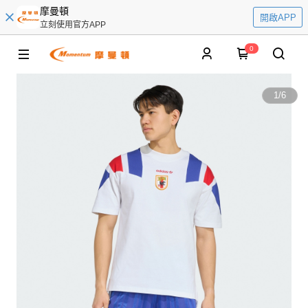
摩曼頓
開啟APP
立刻使用官方APP
0
1
/
6