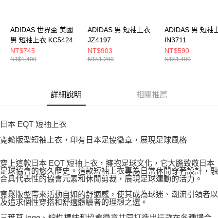
ADIDAS 世界盃 美國
ADIDAS 男 短袖上衣
ADIDAS 男 短袖
男 短袖上衣 KC5424
JZ4197
IN3711
NT$745
NT$903
NT$590
NT$1,490
NT$1,290
NT$1,490
詳細說明
相關推薦
日本 EQT 短袖上衣
寬鬆版型短袖上衣，印有日本足協徽章，展現足球風格
穿上這款日本 EQT 短袖上衣，擁抱足球文化，它大膽致敬日本
足球協會的悠久歷史。這款短袖上衣專為日常休閒穿著設計，融
合具代表性的協會元素和休閒剪裁，展現足球運動的活力。
寬鬆版型帶來活動自如的舒適感，使其成為球迷、潮流引領者以
及追求個性穿搭和舒適體驗者的理想之選。
三葉草 logo、線性標誌和協會徽章共同打造出這款在各種場合