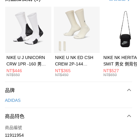
信用卡分期付款
3 期 0 利率 每期
NT$563
21家銀行
合作金庫商業銀行
第一商業銀行
LINE Pay
華南商業銀行
彰化商業銀行
Apple Pay
上海商業儲蓄銀行
台北富邦商業銀行
國泰世華商業銀行
兆豐國際商業銀行
悠遊付
臺灣中小企業銀行
台中商業銀行
NIKE U J UNICORN
NIKE U NK ED CSH
NIKE NK HERIT
匯豐（台灣）商業銀行
華泰商業銀行
CRW 1PR -160 男女
CREW 2P-144
SMIT 男女 側背
全盈+PAY
聯邦商業銀行
遠東國際商業銀行
中統襪 FZ3393100
EMBRDY 男女 短統襪
BA5871010
NT$446
NT$365
NT$527
元大商業銀行
永豐商業銀行
NT$550
NT$450
NT$650
AFTEE先享後付
FZ3073133
玉山商業銀行
星展（台灣）商業銀行
相關說明
台新國際商業銀行
中國信託商業銀行
品牌
【關於「AFTEE先享後付」】
台灣樂天信用卡公司
AFTEE先享後付是「在收到商品之後才付款」的支付方式。 讓您購物簡單
運送方式
ADIDAS
便利好安心！
１．簡單：不需註冊會員、不需綁卡、不需儲值。
7-11取貨(快速到店)
２．便利：只要手機號碼，簡訊認證，即可結帳。
商品特色
每筆NT$100，滿NT$1,500(含以上)免運費
３．安心：先確認商品／服務後，再付款。
商品編號
宅配
【「AFTEE先享後付」結帳流程】
１．於結帳方式選擇「AFTEE先享後付」後，將跳轉至「AFTEE先享後付」
11911954
每筆NT$100，滿NT$1,500(含以上)免運費