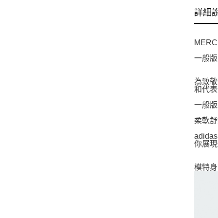
詳細
MERC
一般版
為致敬傳
和代表
一般版
柔軟舒
adi
你展現
模特身高