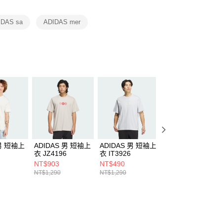
項】
恩沛科技股份有限公司提供之「AFTEE先享後付」服務完成之
IDAS sa
ADIDAS mer
依本服務之必要範圍內提供個人資料，並將交易相關給付款項請
讓予恩沛科技股份有限公司。
個人資料處理事宜，請瀏覽以下網址：
ee.tw/terms/#terms3
年的使用者請事先徵得法定代理人或監護人之同意方可使用
E先享後付」，若未經同意申辦者引起之損失，本公司不負相關責
AFTEE先享後付」時，將依據個別帳號之用戶狀況，依本公司
核予不同之上限額度；若仍有額度不足之情形，本公司將視審查
用戶進行身份認證。
一人註冊多個帳號或使用他人資訊註冊。若發現惡意使用之情
科技股份有限公司將有權停止該用戶之使用額度並採取法律行
 男 短袖上
ADIDAS 男 短袖上
ADIDAS 男 短袖上
ADIDAS 男 短袖
衣 JZ4196
衣 IT3926
衣 IN3711
NT$903
NT$490
NT$590
NT$1,290
NT$1,290
NT$1,490