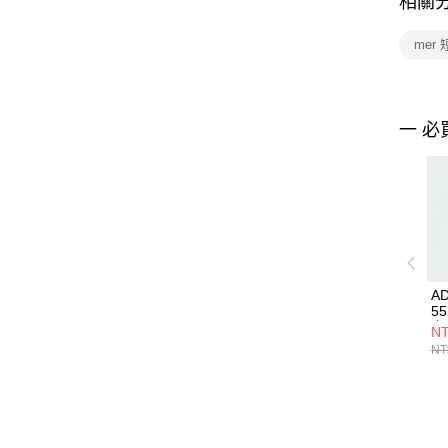
相關
mer
一 必
AD
5
上
NT
NT