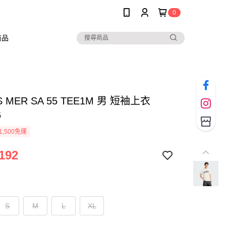
0
商品
S MER SA 55 TEE1M 男 短袖上衣
6
1,500免運
192
S
M
L
XL