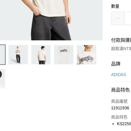
數量
付款與運
超取滿NT$
付款方式
品牌
信用卡一
ADIDAS
信用卡分
商品特色
3 期 
商品編號
合作金
LINE Pay
11911936
華南商
Apple Pay
上海商
商品特色
國泰世
KS225
悠遊付
臺灣中