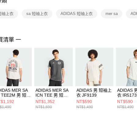
分類
【注意事
１．透過由
 短袖上衣
sa 短袖上衣
ADIDAS 短袖上衣
mer sa
AD
交易，需
求債權轉
２．關於
https://aft
３．未成
買清單 一
「AFTE
任。
４．使用「
即時審查
結果請求
５．嚴禁
形，恩沛
動。
IDAS MER SA
ADIDAS MER SA
ADIDAS 男 短袖上
ADIDAS
5 TEE2M 男 短袖
ICN TEE 男 短袖
衣 JF9139
衣 IR5173
衣 KS2249
上衣 IB7013
$1,192
NT$1,352
NT$590
NT$590
$1,490
NT$1,690
NT$1,490
NT$1,490