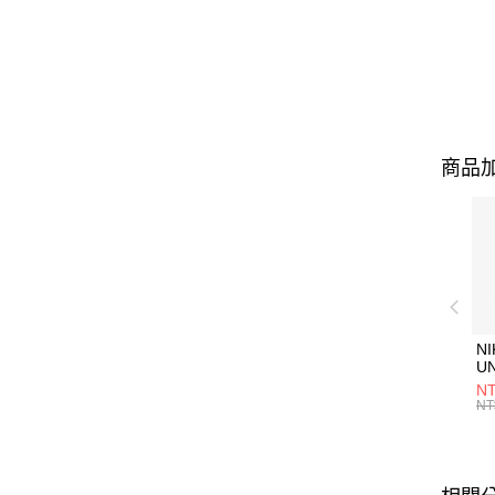
商品加
NI
U
1P
NT
統
NT