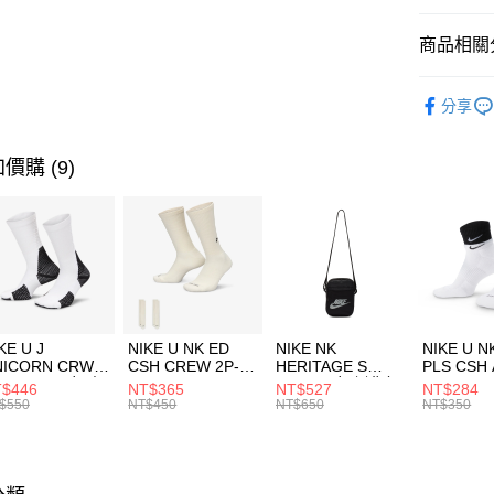
匯豐（
全盈+PAY
聯邦商
商品相關分
元大商
AFTEE先
玉山商
品牌
AD
相關說明
分享
台新國
【關於「A
男性商品
台灣樂
AFTEE
便利好安
運動類型
運送方式
價購 (9)
１．簡單
２．便利
促銷活動
7-11取貨
３．安心
每筆NT$1
【「AFT
宅配
１．於結帳
付」結帳
每筆NT$1
２．訂單
３．收到繳
付款後門
KE U J
NIKE U NK ED
NIKE NK
NIKE U N
／ATM／
NICORN CRW
CSH CREW 2P-
HERITAGE S
PLS CSH 
每筆NT$1
※ 請注意
R -160 男女 中
144 EMBRDY 男
SMIT 男女 側背包
144 DBL
$446
NT$365
NT$527
NT$284
絡購買商品
襪 FZ3393100
女 短統襪
BA5871010
襪 DH405
$550
NT$450
NT$650
NT$350
先享後付
FZ3073133
※ 交易是
是否繳費成
付客戶支