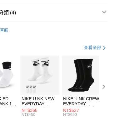
台灣）商業銀行
華泰商業銀行
業銀行
遠東國際商業銀行
類 (4)
業銀行
永豐商業銀行
享後付
業銀行
星展（台灣）商業銀行
IDAS
服飾
客服
際商業銀行
中國信託商業銀行
FTEE先享後付」】
上衣
短袖上衣
天信用卡公司
先享後付是「在收到商品之後才付款」的支付方式。 讓您購物簡單
心！
健身重訓
服飾
查看全部
：不需註冊會員、不需綁卡、不需儲值。
：只要手機號碼，簡訊認證，即可結帳。
清爽穿搭｜短袖上衣4折起
(快速到店)
：先確認商品／服務後，再付款。
00，滿NT$1,500(含以上)免運費
EE先享後付」結帳流程】
方式選擇「AFTEE先享後付」後，將跳轉至「AFTEE先享後
頁面，進行簡訊認證並確認金額後，即可完成結帳。
00，滿NT$1,500(含以上)免運費
成立數日內，您將收到繳費通知簡訊。
費通知簡訊後14天內，點擊此簡訊中的連結，可透過四大超商
市自取
K ED
NIKE U NK NSW
NIKE U NK CREW
NIKE U NK
網路銀行／等多元方式進行付款，方視為交易完成。
ANK 1P
EVERYDAY
EVERYDAY
EVERYDAY LTW
00，滿NT$1,500(含以上)免運費
：結帳手續完成當下不需立刻繳費，但若您需要取消訂單，請聯
 男 中統
ESSENTIAL CR
BBALL 3PR 男女
ANKLE 3PR 男女
NT$365
NT$527
NT$365
的店家。未經商家同意取消之訂單仍視為有效，需透過AFTEE
8104
男女 短統襪
長統襪
踝襪 SX7677010
NT$450
NT$650
NT$450
繳納相關費用。
DX5089103
DA2123010
否成功請以「AFTEE先享後付 」之結帳頁面顯示為準，若有關於
功／繳費後需取消欲退款等相關疑問，請聯繫「AFTEE先享後
援中心」
https://netprotections.freshdesk.com/support/home