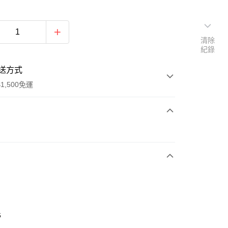
清除
紀錄
送方式
1,500免運
次付款
期付款
0 利率 每期
NT$496
21家銀行
庫商業銀行
第一商業銀行
業銀行
彰化商業銀行
業儲蓄銀行
台北富邦商業銀行
華商業銀行
兆豐國際商業銀行
6
小企業銀行
台中商業銀行