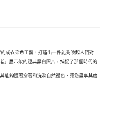
衣”的成衣染色工藝，打造出一件能夠喚起人們對
者」展示架的經典黑白照片，捕捉了那個時代的
程使其能夠隨著穿著和洗滌自然褪色，讓您盡享其歲