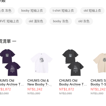
分類
【注意事
１．透過由
上衣 灰色
booby 短袖上衣
t-shirt 短袖上衣
old 短袖上衣
交易，需
求債權轉
２．關於
HIVE 短袖上衣
old 淺灰色
booby 灰色
old 灰色
https://aft
３．未成
「AFTE
任。
買清單 一
４．使用「
即時審查
結果請求
５．嚴禁
形，恩沛
動。
HUMS Old
CHUMS Old &
CHUMS Old
CHUMS S
oby Archive T-
New Booby T-
Booby Archive T-
Booby T-S
hirt 男 短袖上衣
Shirt 男 短袖上衣
Shirt 男 短袖上衣
短袖上衣 
$1,872
NT$1,242
NT$1,872
NT$1,242
羅藍
白色
炭黑色
CH01278
$2,080
NT$1,380
NT$2,080
NT$1,380
012724P034
CH012738W001
CH012724G004