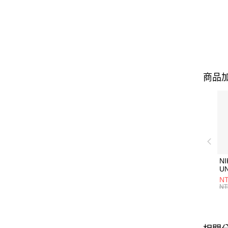
商品加
NI
U
1P
NT
統
NT