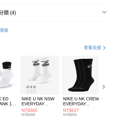
台灣）商業銀行
華泰商業銀行
業銀行
遠東國際商業銀行
類 (4)
業銀行
永豐商業銀行
享後付
業銀行
星展（台灣）商業銀行
HUMS
服飾
客服
際商業銀行
中國信託商業銀行
FTEE先享後付」】
上衣
短袖上衣
天信用卡公司
先享後付是「在收到商品之後才付款」的支付方式。 讓您購物簡單
心！
休閒戶外
服飾
查看全部
：不需註冊會員、不需綁卡、不需儲值。
：只要手機號碼，簡訊認證，即可結帳。
清爽穿搭｜短袖上衣4折起
(快速到店)
：先確認商品／服務後，再付款。
00，滿NT$1,500(含以上)免運費
EE先享後付」結帳流程】
方式選擇「AFTEE先享後付」後，將跳轉至「AFTEE先享後
頁面，進行簡訊認證並確認金額後，即可完成結帳。
00，滿NT$1,500(含以上)免運費
成立數日內，您將收到繳費通知簡訊。
費通知簡訊後14天內，點擊此簡訊中的連結，可透過四大超商
市自取
K ED
NIKE U NK NSW
NIKE U NK CREW
NIKE U NK
網路銀行／等多元方式進行付款，方視為交易完成。
ANK 1P
EVERYDAY
EVERYDAY
EVERYDAY LTW
00，滿NT$1,500(含以上)免運費
：結帳手續完成當下不需立刻繳費，但若您需要取消訂單，請聯
 男 中統
ESSENTIAL CR
BBALL 3PR 男女
ANKLE 3PR 男女
NT$365
NT$527
NT$365
的店家。未經商家同意取消之訂單仍視為有效，需透過AFTEE
8104
男女 短統襪
長統襪
踝襪 SX7677010
NT$450
NT$650
NT$450
繳納相關費用。
DX5089103
DA2123010
否成功請以「AFTEE先享後付 」之結帳頁面顯示為準，若有關於
功／繳費後需取消欲退款等相關疑問，請聯繫「AFTEE先享後
援中心」
https://netprotections.freshdesk.com/support/home