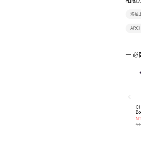
相關
短袖
ARC
一 必
C
Bo
S
NT
紫
NT
CH