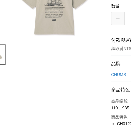
數量
付款與運
超取滿NT$
付款方式
品牌
信用卡一
CHUMS
信用卡分
商品特色
3 期 
商品編號
合作金
LINE Pay
11911935
華南商
Apple Pay
上海商
商品特色
國泰世
CH012
悠遊付
臺灣中