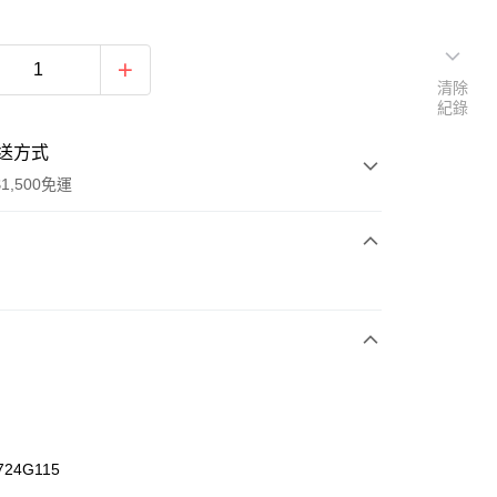
清除
紀錄
送方式
1,500免運
次付款
期付款
0 利率 每期
NT$693
21家銀行
庫商業銀行
第一商業銀行
業銀行
彰化商業銀行
業儲蓄銀行
台北富邦商業銀行
華商業銀行
兆豐國際商業銀行
724G115
小企業銀行
台中商業銀行