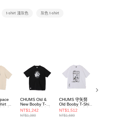
項】
恩沛科技股份有限公司提供之「AFTEE先享後付」服務完成之
t-shirt 淺灰色
灰色 t-shirt
依本服務之必要範圍內提供個人資料，並將交易相關給付款項請
讓予恩沛科技股份有限公司。
個人資料處理事宜，請瀏覽以下網址：
ee.tw/terms/#terms3
年的使用者請事先徵得法定代理人或監護人之同意方可使用
E先享後付」，若未經同意申辦者引起之損失，本公司不負相關責
AFTEE先享後付」時，將依據個別帳號之用戶狀況，依本公司
核予不同之上限額度；若仍有額度不足之情形，本公司將視審查
用戶進行身份認證。
一人註冊多個帳號或使用他人資訊註冊。若發現惡意使用之情
科技股份有限公司將有權停止該用戶之使用額度並採取法律行
pace
CHUMS Old &
CHUMS 守矢努
CHUMS 守矢努
hirt 男
New Booby T-
Old Booby T-Shirt
Old Booby T-Shirt
米灰色
Shirt 男 短袖上衣
男 短袖上衣 白色
男 短袖上衣 黑色
NT$1,242
NT$1,512
NT$1,512
8G057
黑色
CH012791W001
CH012791K001
NT$1,380
NT$1,680
NT$1,680
CH012738K001