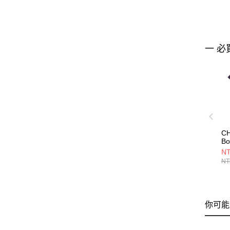
一 必
C
Bo
S
NT
紫
NT
CH
你可能