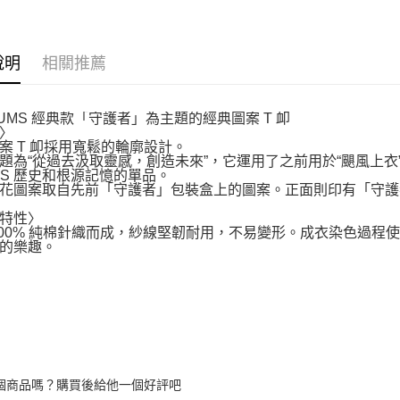
說明
相關推薦
HUMS 經典款「守護者」為主題的經典圖案 T 卹
〉
案 T 卹採用寬鬆的輪廓設計。
題為“從過去汲取靈感，創造未來”，它運用了之前用於“颶風上
MS 歷史和根源記憶的單品。
花圖案取自先前「守護者」包裝盒上的圖案。正面則印有「守護
特性〉
100% 純棉針織而成，紗線堅韌耐用，不易變形。成衣染色過
的樂趣。
個商品嗎？購買後給他一個好評吧