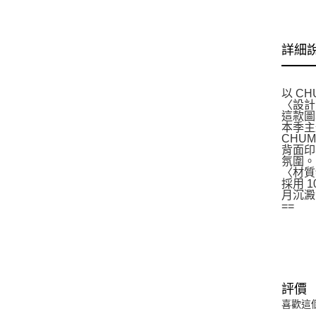
詳細
以 C
〈設計
這款圖
本季主
CHU
背面印
氛圍。
〈材質
採用 
月沉澱
==
評價
喜歡這