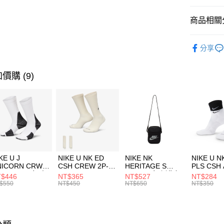
匯豐（
全盈+PAY
聯邦商
商品相關分
元大商
AFTEE先
玉山商
品牌
C
相關說明
分享
台新國
【關於「A
男性商品
台灣樂
AFTEE
便利好安
運動類型
運送方式
價購 (9)
１．簡單
２．便利
促銷活動
7-11取貨
３．安心
每筆NT$1
【「AFT
宅配
１．於結帳
付」結帳
每筆NT$1
２．訂單
３．收到繳
付款後門
KE U J
NIKE U NK ED
NIKE NK
NIKE U N
／ATM／
NICORN CRW
CSH CREW 2P-
HERITAGE S
PLS CSH 
每筆NT$1
※ 請注意
R -160 男女 中
144 EMBRDY 男
SMIT 男女 側背包
144 DBL
$446
NT$365
NT$527
NT$284
絡購買商品
襪 FZ3393100
女 短統襪
BA5871010
襪 DH405
$550
NT$450
NT$650
NT$350
先享後付
FZ3073133
※ 交易是
是否繳費成
付客戶支