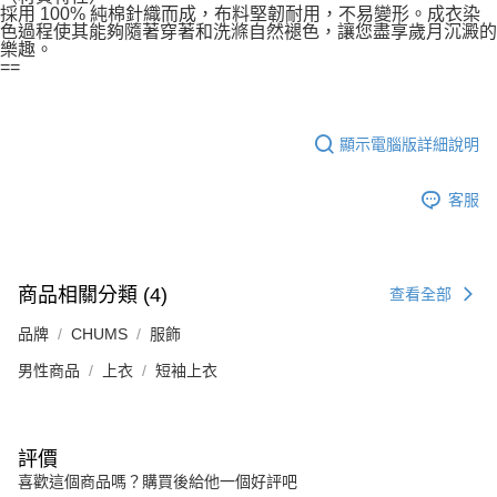
採用 100% 純棉針織而成，布料堅韌耐用，不易變形。成衣染
色過程使其能夠隨著穿著和洗滌自然褪色，讓您盡享歲月沉澱的
樂趣。
==
顯示電腦版詳細說明
客服
商品相關分類 (4)
查看全部
品牌
CHUMS
服飾
男性商品
上衣
短袖上衣
評價
喜歡這個商品嗎？購買後給他一個好評吧