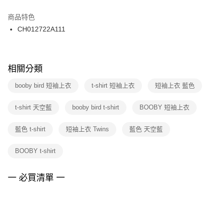
結帳頁面，進行簡訊認證並確認金額後，即可完成結帳。
２．訂單成立數日內，您將收到繳費通知簡訊。
商品特色
付款後門市自取
３．收到繳費通知簡訊後14天內，點擊此簡訊中的連結，可透過四大超商／
CH012722A111
每筆NT$100，滿NT$1,500(含以上)免運費
ATM／網路銀行／等多元方式進行付款，方視為交易完成。
※ 請注意：結帳手續完成當下不需立刻繳費，但若您需要取消訂單，請聯絡
購買商品的店家。未經商家同意取消之訂單仍視為有效，需透過AFTEE先享
後付繳納相關費用。
※ 交易是否成功請以「AFTEE先享後付 」之結帳頁面顯示為準，若有關於
相關分類
是否繳費成功／繳費後需取消欲退款等相關疑問，請聯繫「AFTEE先享後付
客戶支援中心」
https://netprotections.freshdesk.com/support/home
booby bird 短袖上衣
t-shirt 短袖上衣
短袖上衣 藍色
【注意事項】
t-shirt 天空藍
booby bird t-shirt
BOOBY 短袖上衣
１．透過由恩沛科技股份有限公司提供之「AFTEE先享後付」服務完成之交
易，需依本服務之必要範圍內提供個人資料，並將交易相關給付款項請求債
權轉讓予恩沛科技股份有限公司。
藍色 t-shirt
短袖上衣 Twins
藍色 天空藍
２．關於個人資料處理事宜，請瀏覽以下網址：
https://aftee.tw/terms/#terms3
BOOBY t-shirt
３．未成年的使用者請事先徵得法定代理人或監護人之同意方可使用
「AFTEE先享後付」，若未經同意申辦者引起之損失，本公司不負相關責
任。
一 必買清單 一
４．使用「AFTEE先享後付」時，將依據個別帳號之用戶狀況，依本公司即
時審查核予不同之上限額度；若仍有額度不足之情形，本公司將視審查結果
請求用戶進行身份認證。
５．嚴禁一人註冊多個帳號或使用他人資訊註冊。若發現惡意使用之情形，
恩沛科技股份有限公司將有權停止該用戶之使用額度並採取法律行動。