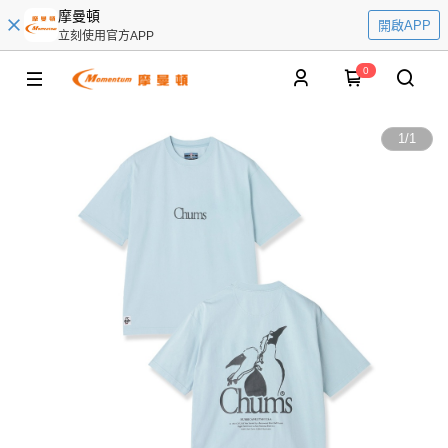
摩曼頓
開啟APP
立刻使用官方APP
0
1
/
1