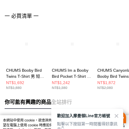
一 必買清單 一
CHUMS Booby Bird
CHUMS Im a Booby
CHUMS Canyonl
Twins T-Shirt 男 短袖
Bird Pocket T-Shirt 男
Booby Bird Twins
上衣 淺灰綠
短袖上衣 深藍綠
T-Shirt 男 長袖
NT$1,692
NT$1,242
NT$1,872
NT$1,880
NT$1,380
NT$2,080
CH012722M076
CH012750T035
藍 CH012656N0
你可能有興趣的商品
全站排行
歡迎加入摩曼頓Line官方帳號
本網站中使用 cookie，欲查詢有關本網站使用 cookie 方式之詳情，及若您不希
點擊以下按鈕第一時間獲得好康訊
熱門標籤
望在電腦上使用 cookie 時應如何變更電腦的 cookie 設定，請參閱本網站「
隱私