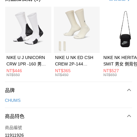
信用卡分期付款
3 期 0 利率 每期
NT$626
21家銀行
合作金庫商業銀行
第一商業銀行
LINE Pay
華南商業銀行
彰化商業銀行
Apple Pay
上海商業儲蓄銀行
台北富邦商業銀行
國泰世華商業銀行
兆豐國際商業銀行
悠遊付
臺灣中小企業銀行
台中商業銀行
NIKE U J UNICORN
NIKE U NK ED CSH
NIKE NK HERIT
匯豐（台灣）商業銀行
華泰商業銀行
CRW 1PR -160 男女
CREW 2P-144
SMIT 男女 側背
全盈+PAY
聯邦商業銀行
遠東國際商業銀行
中統襪 FZ3393100
EMBRDY 男女 短統襪
BA5871010
NT$446
NT$365
NT$527
元大商業銀行
永豐商業銀行
NT$550
NT$450
NT$650
AFTEE先享後付
FZ3073133
玉山商業銀行
星展（台灣）商業銀行
相關說明
台新國際商業銀行
中國信託商業銀行
品牌
【關於「AFTEE先享後付」】
台灣樂天信用卡公司
AFTEE先享後付是「在收到商品之後才付款」的支付方式。 讓您購物簡單
運送方式
CHUMS
便利好安心！
１．簡單：不需註冊會員、不需綁卡、不需儲值。
7-11取貨(快速到店)
２．便利：只要手機號碼，簡訊認證，即可結帳。
商品特色
每筆NT$100，滿NT$1,500(含以上)免運費
３．安心：先確認商品／服務後，再付款。
商品編號
宅配
【「AFTEE先享後付」結帳流程】
１．於結帳方式選擇「AFTEE先享後付」後，將跳轉至「AFTEE先享後付」
11911926
每筆NT$100，滿NT$1,500(含以上)免運費