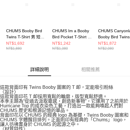
CHUMS Booby Bird
CHUMS Im a Booby
CHUMS Canyonl
Twins T-Shirt 男 短袖
Bird Pocket T-Shirt 男
Booby Bird Twins
上衣 淺灰綠
短袖上衣 深藍綠
T-Shirt 男 長袖
NT$1,692
NT$1,242
NT$1,872
NT$1,880
NT$1,380
NT$2,080
CH012722M076
CH012750T035
藍 CH012656N0
詳細說明
相關推薦
這款背面印有 Twins Booby 圖案的 T 卹，定能吸引粉絲
〈設計〉
這款背面印花 T 卹採用寬鬆的輪廓，版型寬鬆舒適。
本季主題為“從過去汲取靈感，創造新事物”，它運用了之前用於
Hurricane Top 的成衣染色工藝，打造出一款能夠喚起人們對
CHUMS 歷史和根源記憶的單品。
背面印花以 CHUMS 的經典 logo 為基礎，Twins Booby 圖案和
CHUMS 字體醒目排列。正面則印有經典的「Chums」 logo，
讓人彷彿置身於 CHUMS 的起源之中。
〈材質特性〉