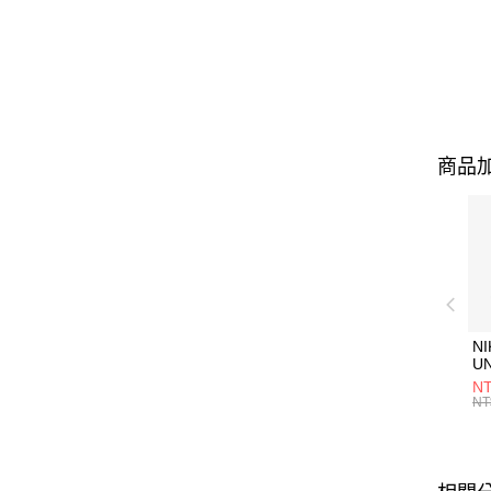
商品加
NI
U
1P
NT
統
NT