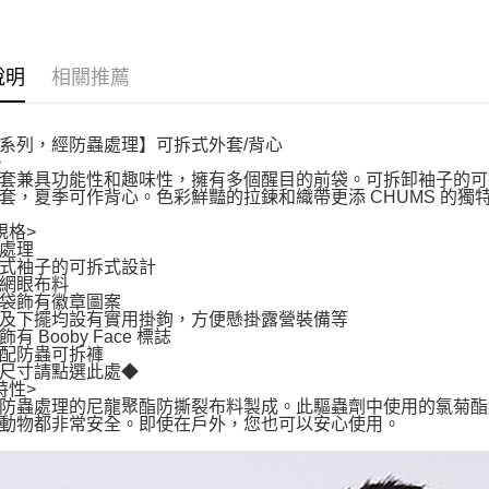
說明
相關推薦
系列，經防蟲處理】可拆式外套/背心
>
套兼具功能性和趣味性，擁有多個醒目的前袋。可拆卸袖子的可
套，夏季可作背心。色彩鮮豔的拉鍊和織帶更添 CHUMS 的獨
規格>
處理
式袖子的可拆式設計
網眼布料
袋飾有徽章圖案
及下擺均設有實用掛鉤，方便懸掛露營裝備等
有 Booby Face 標誌
配防蟲可拆褲
尺寸請點選此處◆
特性>
防蟲處理的尼龍聚酯防撕裂布料製成。此驅蟲劑中使用的氯菊酯
動物都非常安全。即使在戶外，您也可以安心使用。