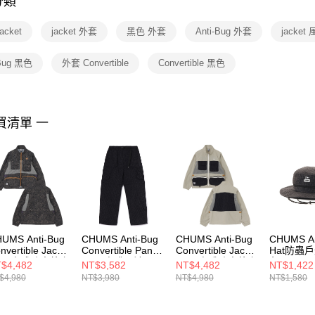
分類
【注意事
１．透過由
acket
jacket 外套
黑色 外套
Anti-Bug 外套
jacket
交易，需
求債權轉
２．關於
-Bug 黑色
外套 Convertible
Convertible 黑色
https://aft
３．未成
「AFTE
任。
買清單 一
４．使用「
即時審查
結果請求
５．嚴禁
形，恩沛
動。
UMS Anti-Bug
CHUMS Anti-Bug
CHUMS Anti-Bug
CHUMS An
nvertible Jacket
Convertible Pants
Convertible Jacket
Hat防蟲
 兩穿式防蟲外套
男 兩穿式長褲 黑
男 兩穿式防蟲外套
色
$4,482
NT$3,582
NT$4,482
NT$1,422
chive
色
淺卡其綠
CH05146
$4,980
NT$3,980
NT$4,980
NT$1,580
041452Z401
CH031364K001
CH041452M126