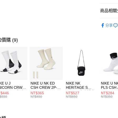
匯豐（
全盈+PAY
聯邦商
商品相關分
元大商
AFTEE先
玉山商
品牌
C
相關說明
分享
台新國
【關於「A
男性商品
台灣樂
AFTEE
便利好安
運動類型
運送方式
價購 (9)
１．簡單
２．便利
7-11取貨
３．安心
每筆NT$1
【「AFT
宅配
１．於結帳
付」結帳
每筆NT$1
２．訂單
３．收到繳
付款後門
KE U J
NIKE U NK ED
NIKE NK
NIKE U N
／ATM／
NICORN CRW
CSH CREW 2P-
HERITAGE S
PLS CSH 
每筆NT$1
※ 請注意
R -160 男女 中
144 EMBRDY 男
SMIT 男女 側背包
144 DBL
$446
NT$365
NT$527
NT$284
絡購買商品
襪 FZ3393100
女 短統襪
BA5871010
襪 DH405
$550
NT$450
NT$650
NT$350
先享後付
FZ3073133
※ 交易是
是否繳費成
付客戶支