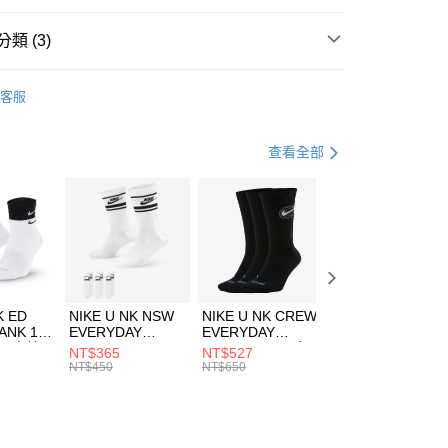
台灣）商業銀行
華泰商業銀行
業銀行
遠東國際商業銀行
類 (3)
業銀行
永豐商業銀行
享後付
業銀行
星展（台灣）商業銀行
HUMS
服飾
客服
際商業銀行
中國信託商業銀行
FTEE先享後付」】
外套
風衣外套
天信用卡公司
先享後付是「在收到商品之後才付款」的支付方式。 讓您購物簡單
心！
休閒戶外
服飾
查看全部
：不需註冊會員、不需綁卡、不需儲值。
：只要手機號碼，簡訊認證，即可結帳。
(快速到店)
：先確認商品／服務後，再付款。
00，滿NT$1,500(含以上)免運費
EE先享後付」結帳流程】
方式選擇「AFTEE先享後付」後，將跳轉至「AFTEE先享後
頁面，進行簡訊認證並確認金額後，即可完成結帳。
00，滿NT$1,500(含以上)免運費
成立數日內，您將收到繳費通知簡訊。
費通知簡訊後14天內，點擊此簡訊中的連結，可透過四大超商
市自取
K ED
NIKE U NK NSW
NIKE U NK CREW
NIKE U NK
網路銀行／等多元方式進行付款，方視為交易完成。
ANK 1P
EVERYDAY
EVERYDAY
EVERYDAY LTW
00，滿NT$1,500(含以上)免運費
：結帳手續完成當下不需立刻繳費，但若您需要取消訂單，請聯
 男 中統
ESSENTIAL CR
BBALL 3PR 男女
ANKLE 3PR 男女
NT$365
NT$527
NT$365
的店家。未經商家同意取消之訂單仍視為有效，需透過AFTEE
8104
男女 短統襪
長統襪
踝襪 SX7677010
NT$450
NT$650
NT$450
繳納相關費用。
DX5089103
DA2123010
否成功請以「AFTEE先享後付 」之結帳頁面顯示為準，若有關於
功／繳費後需取消欲退款等相關疑問，請聯繫「AFTEE先享後
援中心」
https://netprotections.freshdesk.com/support/home