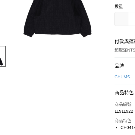
數量
付款與運
超取滿NT$
付款方式
品牌
信用卡一
CHUMS
信用卡分
商品特色
3 期 
商品編號
合作金
LINE Pay
11911922
華南商
Apple Pay
上海商
商品特色
國泰世
CH041
悠遊付
臺灣中