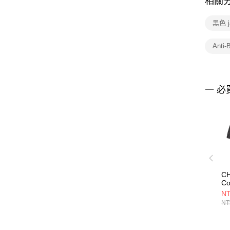
相關
黑色 j
Anti
一 必
CH
Co
男
NT
Ar
NT
CH