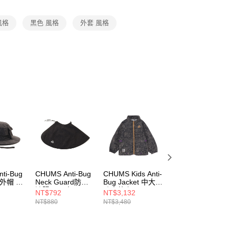
項】
恩沛科技股份有限公司提供之「AFTEE先享後付」服務完成之
 風格
黑色 風格
外套 風格
依本服務之必要範圍內提供個人資料，並將交易相關給付款項請
讓予恩沛科技股份有限公司。
個人資料處理事宜，請瀏覽以下網址：
ee.tw/terms/#terms3
年的使用者請事先徵得法定代理人或監護人之同意方可使用
E先享後付」，若未經同意申辦者引起之損失，本公司不負相關責
AFTEE先享後付」時，將依據個別帳號之用戶狀況，依本公司
核予不同之上限額度；若仍有額度不足之情形，本公司將視審查
用戶進行身份認證。
一人註冊多個帳號或使用他人資訊註冊。若發現惡意使用之情
科技股份有限公司將有權停止該用戶之使用額度並採取法律行
ti-Bug
CHUMS Anti-Bug
CHUMS Kids Anti-
BBC EARTH 男
戶外帽 黑
Neck Guard防蟲
Bug Jacket 中大童
Convertible Jacke
遮陽罩 黑色
防蟲外套 Archive
風衣外套 BLACK
NT$792
NT$3,132
NT$3,664
0K001
CH091378K001
CH241067Z401
BEMJWAQ02160
NT$880
NT$3,480
NT$4,580