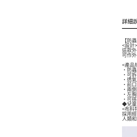
詳細
【防蟲
<設計
這款外
可作外
<產品
・防蟲
・可拆
・透氣
・前口
・兩側
・左胸飾
・可搭
◆兒童
<布料
採用經
人類和