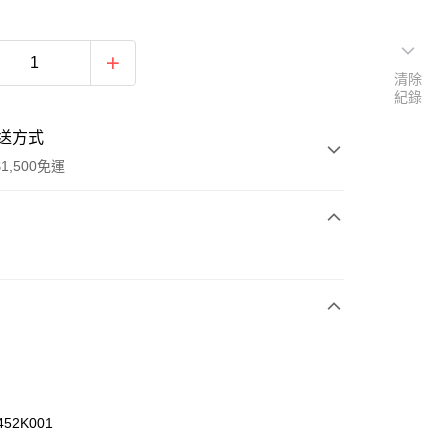
清除
紀錄
送方式
1,500免運
次付款
期付款
0 利率 每期
NT$1,660
21家銀行
庫商業銀行
第一商業銀行
業銀行
彰化商業銀行
業儲蓄銀行
台北富邦商業銀行
華商業銀行
兆豐國際商業銀行
452K001
小企業銀行
台中商業銀行