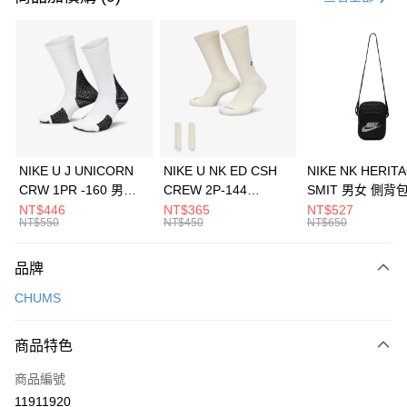
信用卡分期付款
3 期 0 利率 每期
NT$526
21家銀行
合作金庫商業銀行
第一商業銀行
LINE Pay
華南商業銀行
彰化商業銀行
Apple Pay
上海商業儲蓄銀行
台北富邦商業銀行
國泰世華商業銀行
兆豐國際商業銀行
悠遊付
臺灣中小企業銀行
台中商業銀行
NIKE U J UNICORN
NIKE U NK ED CSH
NIKE NK HERIT
匯豐（台灣）商業銀行
華泰商業銀行
CRW 1PR -160 男女
CREW 2P-144
SMIT 男女 側背
全盈+PAY
聯邦商業銀行
遠東國際商業銀行
中統襪 FZ3393100
EMBRDY 男女 短統襪
BA5871010
NT$446
NT$365
NT$527
元大商業銀行
永豐商業銀行
NT$550
NT$450
NT$650
AFTEE先享後付
FZ3073133
玉山商業銀行
星展（台灣）商業銀行
相關說明
台新國際商業銀行
中國信託商業銀行
品牌
【關於「AFTEE先享後付」】
台灣樂天信用卡公司
AFTEE先享後付是「在收到商品之後才付款」的支付方式。 讓您購物簡單
運送方式
CHUMS
便利好安心！
１．簡單：不需註冊會員、不需綁卡、不需儲值。
7-11取貨(快速到店)
２．便利：只要手機號碼，簡訊認證，即可結帳。
商品特色
每筆NT$100，滿NT$1,500(含以上)免運費
３．安心：先確認商品／服務後，再付款。
商品編號
宅配
【「AFTEE先享後付」結帳流程】
１．於結帳方式選擇「AFTEE先享後付」後，將跳轉至「AFTEE先享後付」
11911920
每筆NT$100，滿NT$1,500(含以上)免運費