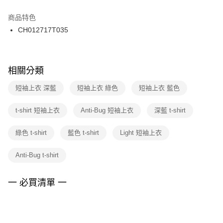
結帳頁面，進行簡訊認證並確認金額後，即可完成結帳。
２．訂單成立數日內，您將收到繳費通知簡訊。
商品特色
付款後門市自取
３．收到繳費通知簡訊後14天內，點擊此簡訊中的連結，可透過四大超商／
CH012717T035
每筆NT$100，滿NT$1,500(含以上)免運費
ATM／網路銀行／等多元方式進行付款，方視為交易完成。
※ 請注意：結帳手續完成當下不需立刻繳費，但若您需要取消訂單，請聯絡
購買商品的店家。未經商家同意取消之訂單仍視為有效，需透過AFTEE先享
後付繳納相關費用。
※ 交易是否成功請以「AFTEE先享後付 」之結帳頁面顯示為準，若有關於
相關分類
是否繳費成功／繳費後需取消欲退款等相關疑問，請聯繫「AFTEE先享後付
客戶支援中心」
https://netprotections.freshdesk.com/support/home
短袖上衣 深藍
短袖上衣 綠色
短袖上衣 藍色
【注意事項】
t-shirt 短袖上衣
Anti-Bug 短袖上衣
深藍 t-shirt
１．透過由恩沛科技股份有限公司提供之「AFTEE先享後付」服務完成之交
易，需依本服務之必要範圍內提供個人資料，並將交易相關給付款項請求債
權轉讓予恩沛科技股份有限公司。
綠色 t-shirt
藍色 t-shirt
Light 短袖上衣
２．關於個人資料處理事宜，請瀏覽以下網址：
https://aftee.tw/terms/#terms3
Anti-Bug t-shirt
３．未成年的使用者請事先徵得法定代理人或監護人之同意方可使用
「AFTEE先享後付」，若未經同意申辦者引起之損失，本公司不負相關責
任。
一 必買清單 一
４．使用「AFTEE先享後付」時，將依據個別帳號之用戶狀況，依本公司即
時審查核予不同之上限額度；若仍有額度不足之情形，本公司將視審查結果
請求用戶進行身份認證。
５．嚴禁一人註冊多個帳號或使用他人資訊註冊。若發現惡意使用之情形，
恩沛科技股份有限公司將有權停止該用戶之使用額度並採取法律行動。