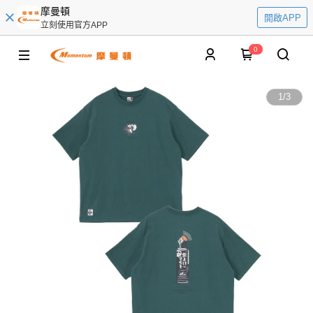
摩曼頓
開啟APP
立刻使用官方APP
0
1
/
3