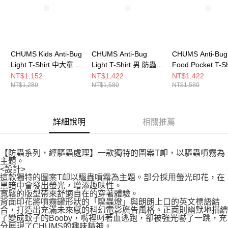
CHUMS Kids Anti-Bug
CHUMS Anti-Bug
CHUMS Anti-Bug
Light T-Shirt 中大童 防
Light T-Shirt 男 防蟲短
Food Pocket T-Sh
蟲 中大童 短袖上衣 深
袖上衣 淺卡其綠
男 防蟲短袖上衣 
NT$1,152
NT$1,422
NT$1,422
NT$1,280
NT$1,580
NT$1,580
藍綠 CH211435T035
CH012717M126
綠 CH012715T0
詳細說明
相關推薦
【防蟲系列，經驅蟲處理】一款獨特的圖案T卹，以驅蟲噴霧為
主題。
<設計>
這款獨特的圖案T卹以驅蟲噴霧為主題。部分採用螢光印花，在
黑暗中會發出螢光，增添趣味性。
寬鬆的版型帶來舒適自在的穿著體驗。
背面印花將噴霧罐形狀的「驅蟲燈」與朗朗上口的英文標語結
合，打造出充滿未來感的科幻電影廣告風格。正面則幽默地描繪
了變成蚊子的Booby，嘴裡叼著血逃跑，卻被強光嚇了一跳，充
分展現了CHUMS的趣味精神。