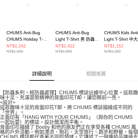
CHUMS Anti-Bug
CHUMS Anti-Bug
CHUMS Kids Ant
CHUMS Holiday T-
Light T-Shirt 男 防蟲短
Light T-Shirt 
Shirt 男 防蟲短袖上衣
袖上衣 淺卡其綠
蟲 中大童 短袖上
NT$1,242
NT$1,422
NT$1,152
NT$1,380
NT$1,580
NT$1,280
黑色 CH012716K001
CH012717M126
卡其綠
CH211435M126
詳細說明
相關推薦
【防蟲系列，經防蟲處理】CHUMS 標誌佔據中心位置。這款趣
味十足、充滿冒險精神的背面印花T卹，讓您眼前一亮。
<設計>
這款趣味十足的背面印花T卹，將 CHUMS 標誌描繪成不同的
「世界」。
正面印有「HANG WITH YOUR CHUMS」（與你的 CHUMS
一起玩耍）的標誌，設計簡潔而平衡。
背面印花描繪了 Booby 和他的朋友們正在享受各種 CHUMS 風
格的戶外活動，例如漂流、抱石、太空旅行、跑步和野餐，每個
CHUMS 標誌都代表著不同的領域。它講述了一個連結品牌過去