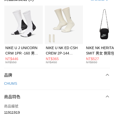
信用卡分期付款
3 期 0 利率 每期
NT$460
21家銀行
合作金庫商業銀行
第一商業銀行
LINE Pay
華南商業銀行
彰化商業銀行
Apple Pay
上海商業儲蓄銀行
台北富邦商業銀行
國泰世華商業銀行
兆豐國際商業銀行
悠遊付
臺灣中小企業銀行
台中商業銀行
NIKE U J UNICORN
NIKE U NK ED CSH
NIKE NK HERIT
匯豐（台灣）商業銀行
華泰商業銀行
CRW 1PR -160 男女
CREW 2P-144
SMIT 男女 側背
全盈+PAY
聯邦商業銀行
遠東國際商業銀行
中統襪 FZ3393100
EMBRDY 男女 短統襪
BA5871010
NT$446
NT$365
NT$527
元大商業銀行
永豐商業銀行
NT$550
NT$450
NT$650
AFTEE先享後付
FZ3073133
玉山商業銀行
星展（台灣）商業銀行
相關說明
台新國際商業銀行
中國信託商業銀行
品牌
【關於「AFTEE先享後付」】
台灣樂天信用卡公司
AFTEE先享後付是「在收到商品之後才付款」的支付方式。 讓您購物簡單
運送方式
CHUMS
便利好安心！
１．簡單：不需註冊會員、不需綁卡、不需儲值。
7-11取貨(快速到店)
２．便利：只要手機號碼，簡訊認證，即可結帳。
商品特色
每筆NT$100，滿NT$1,500(含以上)免運費
３．安心：先確認商品／服務後，再付款。
商品編號
宅配
【「AFTEE先享後付」結帳流程】
１．於結帳方式選擇「AFTEE先享後付」後，將跳轉至「AFTEE先享後付」
11911919
每筆NT$100，滿NT$1,500(含以上)免運費