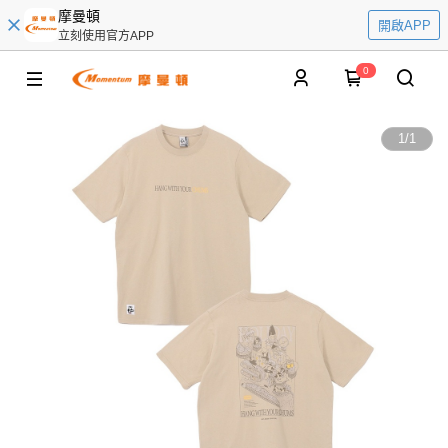
摩曼頓
開啟APP
立刻使用官方APP
0
1
/
1