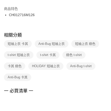
結帳頁面，進行簡訊認證並確認金額後，即可完成結帳。
２．訂單成立數日內，您將收到繳費通知簡訊。
商品特色
付款後門市自取
３．收到繳費通知簡訊後14天內，點擊此簡訊中的連結，可透過四大超商／
CH012716M126
每筆NT$100，滿NT$1,500(含以上)免運費
ATM／網路銀行／等多元方式進行付款，方視為交易完成。
※ 請注意：結帳手續完成當下不需立刻繳費，但若您需要取消訂單，請聯絡
購買商品的店家。未經商家同意取消之訂單仍視為有效，需透過AFTEE先享
後付繳納相關費用。
※ 交易是否成功請以「AFTEE先享後付 」之結帳頁面顯示為準，若有關於
相關分類
是否繳費成功／繳費後需取消欲退款等相關疑問，請聯繫「AFTEE先享後付
客戶支援中心」
https://netprotections.freshdesk.com/support/home
短袖上衣 卡其
Anti-Bug 短袖上衣
短袖上衣 綠色
【注意事項】
t-shirt 短袖上衣
t-shirt 卡其
綠色 t-shirt
１．透過由恩沛科技股份有限公司提供之「AFTEE先享後付」服務完成之交
易，需依本服務之必要範圍內提供個人資料，並將交易相關給付款項請求債
權轉讓予恩沛科技股份有限公司。
卡其 綠色
HOLIDAY 短袖上衣
Anti-Bug t-shirt
２．關於個人資料處理事宜，請瀏覽以下網址：
https://aftee.tw/terms/#terms3
Anti-Bug 卡其
３．未成年的使用者請事先徵得法定代理人或監護人之同意方可使用
「AFTEE先享後付」，若未經同意申辦者引起之損失，本公司不負相關責
任。
一 必買清單 一
４．使用「AFTEE先享後付」時，將依據個別帳號之用戶狀況，依本公司即
時審查核予不同之上限額度；若仍有額度不足之情形，本公司將視審查結果
請求用戶進行身份認證。
５．嚴禁一人註冊多個帳號或使用他人資訊註冊。若發現惡意使用之情形，
恩沛科技股份有限公司將有權停止該用戶之使用額度並採取法律行動。