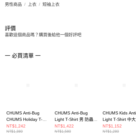
男性商品
上衣
短袖上衣
評價
喜歡這個商品嗎？購買後給他一個好評吧
一 必買清單 一
CHUMS Anti-Bug
CHUMS Anti-Bug
CHUMS Kids Ant
CHUMS Holiday T-
Light T-Shirt 男 防蟲短
Light T-Shirt 
Shirt 男 防蟲短袖上衣
袖上衣 淺卡其綠
蟲 中大童 短袖上
NT$1,242
NT$1,422
NT$1,152
NT$1,380
NT$1,580
NT$1,280
黑色 CH012716K001
CH012717M126
卡其綠