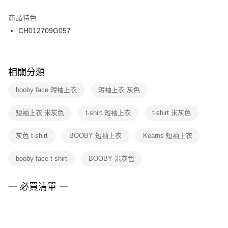
結帳頁面，進行簡訊認證並確認金額後，即可完成結帳。
２．訂單成立數日內，您將收到繳費通知簡訊。
商品特色
付款後門市自取
３．收到繳費通知簡訊後14天內，點擊此簡訊中的連結，可透過四大超商／
CH012709G057
每筆NT$100，滿NT$1,500(含以上)免運費
ATM／網路銀行／等多元方式進行付款，方視為交易完成。
※ 請注意：結帳手續完成當下不需立刻繳費，但若您需要取消訂單，請聯絡
購買商品的店家。未經商家同意取消之訂單仍視為有效，需透過AFTEE先享
後付繳納相關費用。
※ 交易是否成功請以「AFTEE先享後付 」之結帳頁面顯示為準，若有關於
相關分類
是否繳費成功／繳費後需取消欲退款等相關疑問，請聯繫「AFTEE先享後付
客戶支援中心」
https://netprotections.freshdesk.com/support/home
booby face 短袖上衣
短袖上衣 灰色
【注意事項】
短袖上衣 米灰色
t-shirt 短袖上衣
t-shirt 米灰色
１．透過由恩沛科技股份有限公司提供之「AFTEE先享後付」服務完成之交
易，需依本服務之必要範圍內提供個人資料，並將交易相關給付款項請求債
權轉讓予恩沛科技股份有限公司。
灰色 t-shirt
BOOBY 短袖上衣
Kearns 短袖上衣
２．關於個人資料處理事宜，請瀏覽以下網址：
https://aftee.tw/terms/#terms3
booby face t-shirt
BOOBY 米灰色
３．未成年的使用者請事先徵得法定代理人或監護人之同意方可使用
「AFTEE先享後付」，若未經同意申辦者引起之損失，本公司不負相關責
任。
一 必買清單 一
４．使用「AFTEE先享後付」時，將依據個別帳號之用戶狀況，依本公司即
時審查核予不同之上限額度；若仍有額度不足之情形，本公司將視審查結果
請求用戶進行身份認證。
５．嚴禁一人註冊多個帳號或使用他人資訊註冊。若發現惡意使用之情形，
恩沛科技股份有限公司將有權停止該用戶之使用額度並採取法律行動。