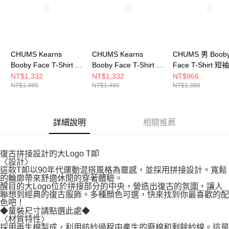
CHUMS Kearns
CHUMS Kearns
CHUMS 男 Boob
Booby Face T-Shirt 男
Booby Face T-Shirt 男
Face T-Shirt 
短袖上衣 黑/白
短袖上衣 深藍
CH012278G075
NT$1,332
NT$1,332
NT$966
NT$1,480
NT$1,480
NT$1,380
CH012709K001
CH012709N001
詳細說明
相關推薦
復古拼接設計的大Logo T卹
〈設計〉
這款T卹以90年代運動混搭風格為靈感，並採用拼接設計。寬鬆
的輪廓帶來舒適休閒的穿著體驗。
醒目的大Logo位於拼接部分的中央，營造出復古的氛圍，讓人
聯想到經典的復古服飾。多種顏色可選，快來找到你最喜歡的配
色吧！
◆童裝尺寸請點選此處◆
〈材質特性〉
採用再生棉製成，利用紡紗過程中產生的廢棉和剩餘紗線。這是