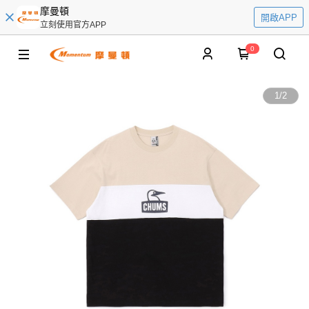
摩曼頓
開啟APP
立刻使用官方APP
0
1
/
2