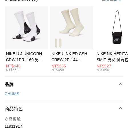
信用卡分期付款
3 期 0 利率 每期
NT$493
21家銀行
合作金庫商業銀行
第一商業銀行
LINE Pay
華南商業銀行
彰化商業銀行
Apple Pay
上海商業儲蓄銀行
台北富邦商業銀行
國泰世華商業銀行
兆豐國際商業銀行
悠遊付
臺灣中小企業銀行
台中商業銀行
NIKE U J UNICORN
NIKE U NK ED CSH
NIKE NK HERIT
匯豐（台灣）商業銀行
華泰商業銀行
CRW 1PR -160 男女
CREW 2P-144
SMIT 男女 側背
全盈+PAY
聯邦商業銀行
遠東國際商業銀行
中統襪 FZ3393100
EMBRDY 男女 短統襪
BA5871010
NT$446
NT$365
NT$527
元大商業銀行
永豐商業銀行
NT$550
NT$450
NT$650
AFTEE先享後付
FZ3073133
玉山商業銀行
星展（台灣）商業銀行
相關說明
台新國際商業銀行
中國信託商業銀行
品牌
【關於「AFTEE先享後付」】
台灣樂天信用卡公司
AFTEE先享後付是「在收到商品之後才付款」的支付方式。 讓您購物簡單
運送方式
CHUMS
便利好安心！
１．簡單：不需註冊會員、不需綁卡、不需儲值。
7-11取貨(快速到店)
２．便利：只要手機號碼，簡訊認證，即可結帳。
商品特色
每筆NT$100，滿NT$1,500(含以上)免運費
３．安心：先確認商品／服務後，再付款。
商品編號
宅配
【「AFTEE先享後付」結帳流程】
１．於結帳方式選擇「AFTEE先享後付」後，將跳轉至「AFTEE先享後付」
11911917
每筆NT$100，滿NT$1,500(含以上)免運費