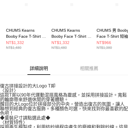
CHUMS Kearns
CHUMS Kearns
CHUMS 男 Boob
Booby Face T-Shirt 男
Booby Face T-Shirt 男
Face T-Shirt 
短袖上衣 米灰色
短袖上衣 深藍
CH012278G075
NT$1,332
NT$1,332
NT$966
NT$1,480
NT$1,480
NT$1,380
CH012709G057
CH012709N001
詳細說明
相關推薦
復古拼接設計的大Logo T卹
〈設計〉
這款T卹以90年代運動混搭風格為靈感，並採用拼接設計。寬鬆
的輪廓帶來舒適休閒的穿著體驗。
醒目的大Logo位於拼接部分的中央，營造出復古的氛圍，讓人
聯想到經典的復古服飾。多種顏色可選，快來找到你最喜歡的配
色吧！
◆童裝尺寸請點選此處◆
〈材質特性〉
採用再生棉製成，利用紡紗過程中產生的廢棉和剩餘紗線。這是