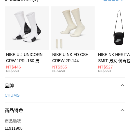
信用卡分期付款
3 期 0 利率 每期
NT$493
21家銀行
合作金庫商業銀行
第一商業銀行
LINE Pay
華南商業銀行
彰化商業銀行
Apple Pay
上海商業儲蓄銀行
台北富邦商業銀行
國泰世華商業銀行
兆豐國際商業銀行
悠遊付
臺灣中小企業銀行
台中商業銀行
NIKE U J UNICORN
NIKE U NK ED CSH
NIKE NK HERIT
匯豐（台灣）商業銀行
華泰商業銀行
CRW 1PR -160 男女
CREW 2P-144
SMIT 男女 側背
全盈+PAY
聯邦商業銀行
遠東國際商業銀行
中統襪 FZ3393100
EMBRDY 男女 短統襪
BA5871010
NT$446
NT$365
NT$527
元大商業銀行
永豐商業銀行
NT$550
NT$450
NT$650
AFTEE先享後付
FZ3073133
玉山商業銀行
星展（台灣）商業銀行
相關說明
台新國際商業銀行
中國信託商業銀行
品牌
【關於「AFTEE先享後付」】
台灣樂天信用卡公司
AFTEE先享後付是「在收到商品之後才付款」的支付方式。 讓您購物簡單
運送方式
CHUMS
便利好安心！
１．簡單：不需註冊會員、不需綁卡、不需儲值。
7-11取貨(快速到店)
２．便利：只要手機號碼，簡訊認證，即可結帳。
商品特色
每筆NT$100，滿NT$1,500(含以上)免運費
３．安心：先確認商品／服務後，再付款。
商品編號
宅配
【「AFTEE先享後付」結帳流程】
１．於結帳方式選擇「AFTEE先享後付」後，將跳轉至「AFTEE先享後付」
11911908
每筆NT$100，滿NT$1,500(含以上)免運費