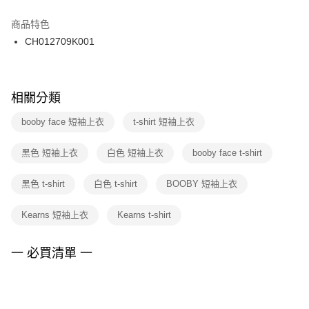
結帳頁面，進行簡訊認證並確認金額後，即可完成結帳。
２．訂單成立數日內，您將收到繳費通知簡訊。
商品特色
付款後門市自取
３．收到繳費通知簡訊後14天內，點擊此簡訊中的連結，可透過四大超商／
CH012709K001
每筆NT$100，滿NT$1,500(含以上)免運費
ATM／網路銀行／等多元方式進行付款，方視為交易完成。
※ 請注意：結帳手續完成當下不需立刻繳費，但若您需要取消訂單，請聯絡
購買商品的店家。未經商家同意取消之訂單仍視為有效，需透過AFTEE先享
後付繳納相關費用。
※ 交易是否成功請以「AFTEE先享後付 」之結帳頁面顯示為準，若有關於
相關分類
是否繳費成功／繳費後需取消欲退款等相關疑問，請聯繫「AFTEE先享後付
客戶支援中心」
https://netprotections.freshdesk.com/support/home
booby face 短袖上衣
t-shirt 短袖上衣
【注意事項】
黑色 短袖上衣
白色 短袖上衣
booby face t-shirt
１．透過由恩沛科技股份有限公司提供之「AFTEE先享後付」服務完成之交
易，需依本服務之必要範圍內提供個人資料，並將交易相關給付款項請求債
權轉讓予恩沛科技股份有限公司。
黑色 t-shirt
白色 t-shirt
BOOBY 短袖上衣
２．關於個人資料處理事宜，請瀏覽以下網址：
https://aftee.tw/terms/#terms3
Kearns 短袖上衣
Kearns t-shirt
３．未成年的使用者請事先徵得法定代理人或監護人之同意方可使用
「AFTEE先享後付」，若未經同意申辦者引起之損失，本公司不負相關責
任。
一 必買清單 一
４．使用「AFTEE先享後付」時，將依據個別帳號之用戶狀況，依本公司即
時審查核予不同之上限額度；若仍有額度不足之情形，本公司將視審查結果
請求用戶進行身份認證。
５．嚴禁一人註冊多個帳號或使用他人資訊註冊。若發現惡意使用之情形，
恩沛科技股份有限公司將有權停止該用戶之使用額度並採取法律行動。