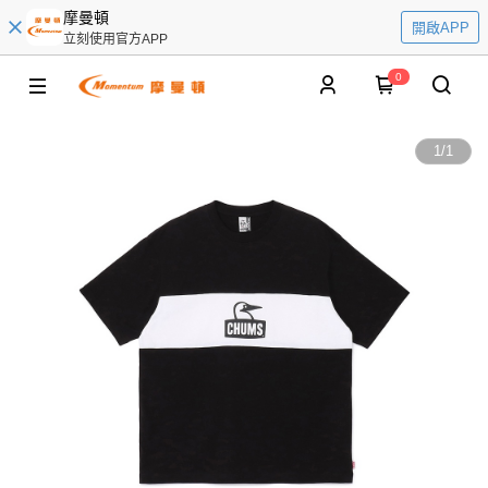
摩曼頓
開啟APP
立刻使用官方APP
0
1
/
1