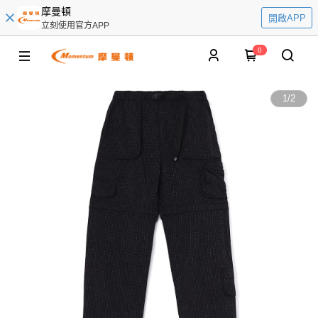
摩曼頓
開啟APP
立刻使用官方APP
0
1
/
2