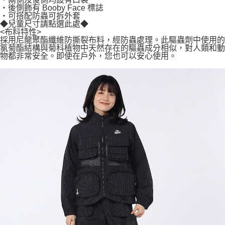
・後側飾有 Booby Face 標誌
・可搭配防蟲可拆外套
◆兒童尺寸請點選此處◆
<布料特性>
採用尼龍聚酯纖維防撕裂布料，經防蟲處理。此驅蟲劑中使用的
氯菊酯結構與菊科植物中天然存在的驅蟲成分相似，對人類和動
物都非常安全。即使在戶外，您也可以安心使用。