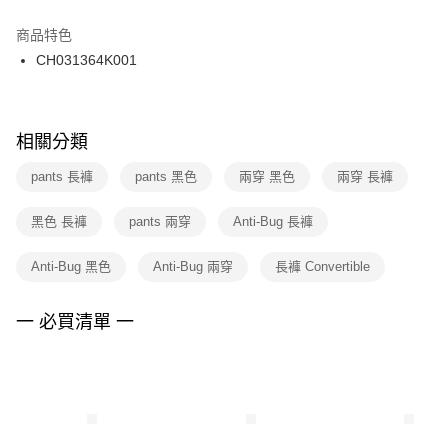
結帳頁面，進行簡訊認證並確認金額後，即可完成結帳。
２．訂單成立數日內，您將收到繳費通知簡訊。
商品特色
付款後門市自取
３．收到繳費通知簡訊後14天內，點擊此簡訊中的連結，可透過四大超商／
CH031364K001
每筆NT$100，滿NT$1,500(含以上)免運費
ATM／網路銀行／等多元方式進行付款，方視為交易完成。
※ 請注意：結帳手續完成當下不需立刻繳費，但若您需要取消訂單，請聯絡
購買商品的店家。未經商家同意取消之訂單仍視為有效，需透過AFTEE先享
後付繳納相關費用。
※ 交易是否成功請以「AFTEE先享後付 」之結帳頁面顯示為準，若有關於
相關分類
是否繳費成功／繳費後需取消欲退款等相關疑問，請聯繫「AFTEE先享後付
客戶支援中心」
https://netprotections.freshdesk.com/support/home
pants 長褲
pants 黑色
兩穿 黑色
兩穿 長褲
【注意事項】
黑色 長褲
pants 兩穿
Anti-Bug 長褲
１．透過由恩沛科技股份有限公司提供之「AFTEE先享後付」服務完成之交
易，需依本服務之必要範圍內提供個人資料，並將交易相關給付款項請求債
權轉讓予恩沛科技股份有限公司。
Anti-Bug 黑色
Anti-Bug 兩穿
長褲 Convertible
２．關於個人資料處理事宜，請瀏覽以下網址：
https://aftee.tw/terms/#terms3
３．未成年的使用者請事先徵得法定代理人或監護人之同意方可使用
一 必買清單 一
「AFTEE先享後付」，若未經同意申辦者引起之損失，本公司不負相關責
任。
４．使用「AFTEE先享後付」時，將依據個別帳號之用戶狀況，依本公司即
時審查核予不同之上限額度；若仍有額度不足之情形，本公司將視審查結果
請求用戶進行身份認證。
５．嚴禁一人註冊多個帳號或使用他人資訊註冊。若發現惡意使用之情形，
恩沛科技股份有限公司將有權停止該用戶之使用額度並採取法律行動。