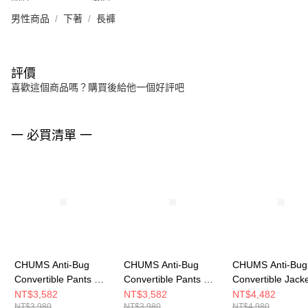
男性商品
下著
長褲
評價
喜歡這個商品嗎？購買後給他一個好評吧
一 必買清單 一
CHUMS Anti-Bug
CHUMS Anti-Bug
CHUMS Anti-Bug
Convertible Pants 男
Convertible Pants 男
Convertible Jack
兩穿式防蟲長褲 淺卡
兩穿式防蟲長褲
兩穿式風格外套 
NT$3,582
NT$3,582
NT$4,482
NT$3,980
NT$3,980
NT$4,980
其綠 CH031364M126
Archive
CH041452K001