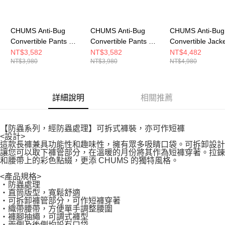
CHUMS Anti-Bug
CHUMS Anti-Bug
CHUMS Anti-Bug
Convertible Pants 男
Convertible Pants 男
Convertible Jack
兩穿式防蟲長褲 淺卡
兩穿式防蟲長褲
兩穿式風格外套 
NT$3,582
NT$3,582
NT$4,482
NT$3,980
NT$3,980
NT$4,980
其綠 CH031364M126
Archive
CH041452K001
CH031364Z401
詳細說明
相關推薦
【防蟲系列，經防蟲處理】可拆式褲裝，亦可作短褲
<設計>
這款長褲兼具功能性和趣味性，擁有眾多吸睛口袋。可拆卸設計
讓您可以取下褲管部分，在溫暖的月份將其作為短褲穿著。拉鍊
和腰帶上的彩色點綴，更添 CHUMS 的獨特風格。
<產品規格>
・防蟲處理
・直筒版型，寬鬆舒適
・可拆卸褲管部分，可作短褲穿著
・織帶腰帶，方便單手調整腰圍
・褲腳抽繩，可調式褲型
・兩側及後側均設有口袋