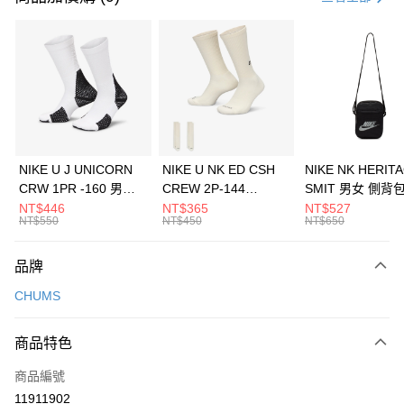
信用卡分期付款
3 期 0 利率 每期
NT$1,326
21家銀行
合作金庫商業銀行
第一商業銀行
LINE Pay
華南商業銀行
彰化商業銀行
Apple Pay
上海商業儲蓄銀行
台北富邦商業銀行
國泰世華商業銀行
兆豐國際商業銀行
悠遊付
臺灣中小企業銀行
台中商業銀行
NIKE U J UNICORN
NIKE U NK ED CSH
NIKE NK HERIT
匯豐（台灣）商業銀行
華泰商業銀行
CRW 1PR -160 男女
CREW 2P-144
SMIT 男女 側背
全盈+PAY
聯邦商業銀行
遠東國際商業銀行
中統襪 FZ3393100
EMBRDY 男女 短統襪
BA5871010
NT$446
NT$365
NT$527
元大商業銀行
永豐商業銀行
NT$550
NT$450
NT$650
AFTEE先享後付
FZ3073133
玉山商業銀行
星展（台灣）商業銀行
相關說明
台新國際商業銀行
中國信託商業銀行
品牌
【關於「AFTEE先享後付」】
台灣樂天信用卡公司
AFTEE先享後付是「在收到商品之後才付款」的支付方式。 讓您購物簡單
運送方式
CHUMS
便利好安心！
１．簡單：不需註冊會員、不需綁卡、不需儲值。
7-11取貨(快速到店)
２．便利：只要手機號碼，簡訊認證，即可結帳。
商品特色
每筆NT$100，滿NT$1,500(含以上)免運費
３．安心：先確認商品／服務後，再付款。
商品編號
宅配
【「AFTEE先享後付」結帳流程】
１．於結帳方式選擇「AFTEE先享後付」後，將跳轉至「AFTEE先享後付」
11911902
每筆NT$100，滿NT$1,500(含以上)免運費