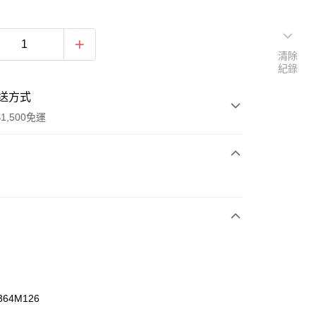
清除
紀錄
送方式
1,500免運
次付款
期付款
0 利率 每期
NT$1,326
21家銀行
庫商業銀行
第一商業銀行
業銀行
彰化商業銀行
業儲蓄銀行
台北富邦商業銀行
華商業銀行
兆豐國際商業銀行
364M126
小企業銀行
台中商業銀行