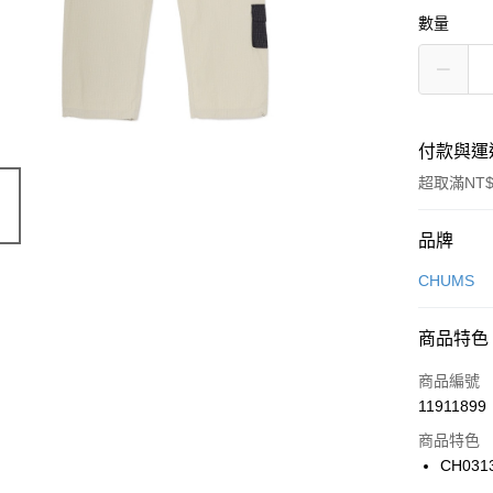
數量
付款與運
超取滿NT$
付款方式
品牌
信用卡一
CHUMS
信用卡分
商品特色
3 期 
商品編號
合作金
LINE Pay
11911899
華南商
Apple Pay
上海商
商品特色
國泰世
CH031
悠遊付
臺灣中