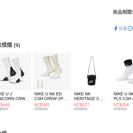
匯豐（
全盈+PAY
聯邦商
商品相關分
元大商
AFTEE先
玉山商
品牌
C
相關說明
分享
台新國
【關於「A
男性商品
台灣樂
AFTEE
便利好安
運動類型
運送方式
價購 (9)
１．簡單
２．便利
7-11取貨
３．安心
每筆NT$1
【「AFT
宅配
１．於結帳
付」結帳
每筆NT$1
２．訂單
３．收到繳
付款後門
KE U J
NIKE U NK ED
NIKE NK
NIKE U N
／ATM／
NICORN CRW
CSH CREW 2P-
HERITAGE S
PLS CSH 
每筆NT$1
※ 請注意
R -160 男女 中
144 EMBRDY 男
SMIT 男女 側背包
144 DBL
$446
NT$365
NT$527
NT$284
絡購買商品
襪 FZ3393100
女 短統襪
BA5871010
襪 DH405
$550
NT$450
NT$650
NT$350
先享後付
FZ3073133
※ 交易是
是否繳費成
付客戶支