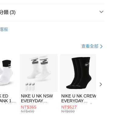
台灣）商業銀行
華泰商業銀行
業銀行
遠東國際商業銀行
類 (3)
業銀行
永豐商業銀行
享後付
業銀行
星展（台灣）商業銀行
HUMS
服飾
客服
際商業銀行
中國信託商業銀行
FTEE先享後付」】
下著
長褲
天信用卡公司
先享後付是「在收到商品之後才付款」的支付方式。 讓您購物簡單
心！
休閒戶外
服飾
查看全部
：不需註冊會員、不需綁卡、不需儲值。
：只要手機號碼，簡訊認證，即可結帳。
(快速到店)
：先確認商品／服務後，再付款。
00，滿NT$1,500(含以上)免運費
EE先享後付」結帳流程】
方式選擇「AFTEE先享後付」後，將跳轉至「AFTEE先享後
頁面，進行簡訊認證並確認金額後，即可完成結帳。
00，滿NT$1,500(含以上)免運費
成立數日內，您將收到繳費通知簡訊。
費通知簡訊後14天內，點擊此簡訊中的連結，可透過四大超商
市自取
K ED
NIKE U NK NSW
NIKE U NK CREW
NIKE U NK
網路銀行／等多元方式進行付款，方視為交易完成。
ANK 1P
EVERYDAY
EVERYDAY
EVERYDAY LTW
00，滿NT$1,500(含以上)免運費
：結帳手續完成當下不需立刻繳費，但若您需要取消訂單，請聯
 男 中統
ESSENTIAL CR
BBALL 3PR 男女
ANKLE 3PR 男女
NT$365
NT$527
NT$365
的店家。未經商家同意取消之訂單仍視為有效，需透過AFTEE
8104
男女 短統襪
長統襪
踝襪 SX7677010
NT$450
NT$650
NT$450
繳納相關費用。
DX5089103
DA2123010
否成功請以「AFTEE先享後付 」之結帳頁面顯示為準，若有關於
功／繳費後需取消欲退款等相關疑問，請聯繫「AFTEE先享後
援中心」
https://netprotections.freshdesk.com/support/home