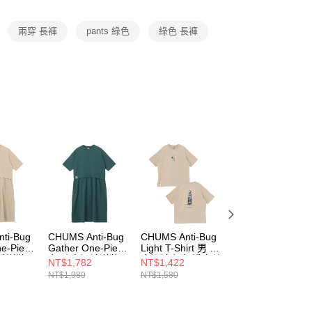
項】
恩沛科技股份有限公司提供之「AFTEE先享後付」服務完成之
兩穿 長褲
pants 綠色
綠色 長褲
依本服務之必要範圍內提供個人資料，並將交易相關給付款項請
讓予恩沛科技股份有限公司。
個人資料處理事宜，請瀏覽以下網址：
ee.tw/terms/#terms3
年的使用者請事先徵得法定代理人或監護人之同意方可使用
E先享後付」，若未經同意申辦者引起之損失，本公司不負相關責
AFTEE先享後付」時，將依據個別帳號之用戶狀況，依本公司
核予不同之上限額度；若仍有額度不足之情形，本公司將視審查
用戶進行身份認證。
一人註冊多個帳號或使用他人資訊註冊。若發現惡意使用之情
科技股份有限公司將有權停止該用戶之使用額度並採取法律行
ti-Bug
CHUMS Anti-Bug
CHUMS Anti-Bug
CHUMS Kids Anti
e-Piece
Gather One-Piece
Light T-Shirt 男 防
Bug Light T-Shirt
袖洋裝
女 防蟲短袖洋裝
蟲短袖上衣 淺卡其
中大童 防蟲 中大
NT$1,782
NT$1,422
NT$1,152
深藍綠
綠
童 短袖上衣 淺卡
NT$1,980
NT$1,580
NT$1,280
2M126
CH181372T035
CH012717M126
其綠
CH211435M126