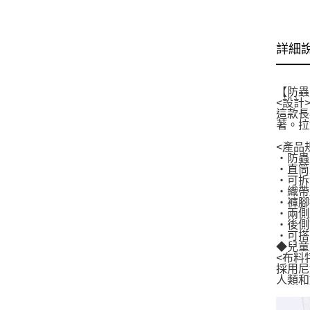
詳細
【防蟲
<設計
這款長
著。拉
<產品
・防蟲
・直筒
・可拆
・織帶
・褲腳
・兩側
・後側飾
・可搭
◆兒童
<布料
採用尼
人類和