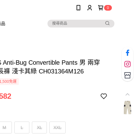
0
商品
Anti-Bug Convertible Pants 男 兩穿
褲 淺卡其綠 CH031364M126
1,500免運
582
M
L
XL
XXL