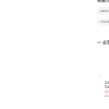
相關
pant
Anti
一 必
CH
Co
男
NT
色
NT
CH