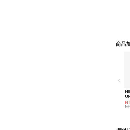
商品加
NI
U
1P
NT
統
NT