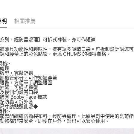
說明
相關推薦
系列，經防蟲處理】可拆式褲裝，亦可作短褲
>
褲兼具功能性和趣味性，擁有眾多吸睛口袋。可拆卸設計讓您可
鍊和腰帶上的彩色點綴，更添 CHUMS 的獨特風格。
規格>
處理
版型，寬鬆舒適
卸褲管部分，可作短褲穿著
腰帶，方便單手調整腰圍
抽繩，可調式褲型
及後側均設有口袋
有 Booby Face 標誌
配防蟲可拆外套
尺寸請點選此處◆
特性>
龍聚酯纖維防撕裂布料，經防蟲處理。此驅蟲劑中使用的氯菊酯
動物都非常安全。即使在戶外，您也可以安心使用。