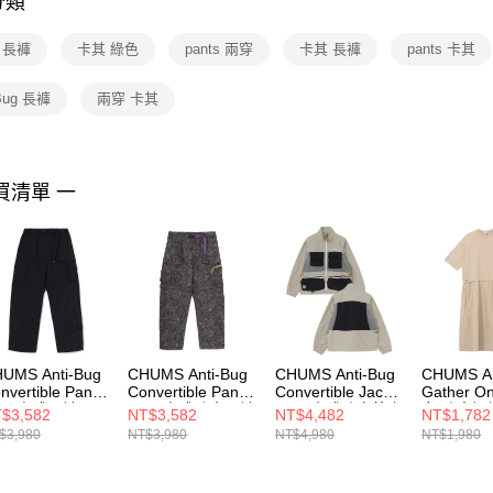
分類
【注意事
１．透過由
s 長褲
卡其 綠色
pants 兩穿
卡其 長褲
pants 卡其
交易，需
求債權轉
２．關於
-Bug 長褲
兩穿 卡其
https://aft
３．未成
「AFTE
任。
買清單 一
４．使用「
即時審查
結果請求
５．嚴禁
形，恩沛
動。
UMS Anti-Bug
CHUMS Anti-Bug
CHUMS Anti-Bug
CHUMS An
nvertible Pants
Convertible Pants
Convertible Jacket
Gather On
 兩穿式長褲 黑
男 兩穿式防蟲長褲
男 兩穿式防蟲外套
女 防蟲短
$3,582
NT$3,582
NT$4,482
NT$1,782
Archive
淺卡其綠
淺卡其綠
$3,980
NT$3,980
NT$4,980
NT$1,980
031364K001
CH031364Z401
CH041452M126
CH18137