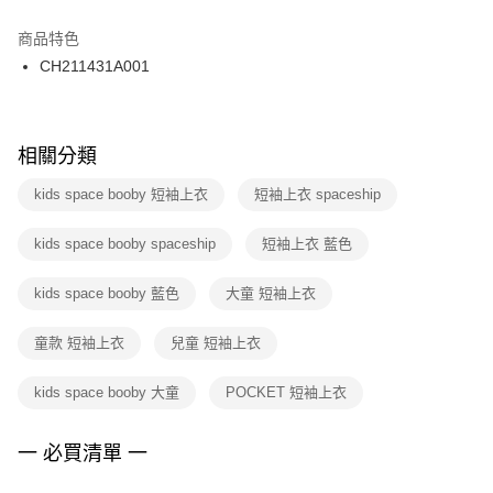
結帳頁面，進行簡訊認證並確認金額後，即可完成結帳。
２．訂單成立數日內，您將收到繳費通知簡訊。
商品特色
付款後門市自取
３．收到繳費通知簡訊後14天內，點擊此簡訊中的連結，可透過四大超商／
CH211431A001
每筆NT$100，滿NT$1,500(含以上)免運費
ATM／網路銀行／等多元方式進行付款，方視為交易完成。
※ 請注意：結帳手續完成當下不需立刻繳費，但若您需要取消訂單，請聯絡
購買商品的店家。未經商家同意取消之訂單仍視為有效，需透過AFTEE先享
後付繳納相關費用。
※ 交易是否成功請以「AFTEE先享後付 」之結帳頁面顯示為準，若有關於
相關分類
是否繳費成功／繳費後需取消欲退款等相關疑問，請聯繫「AFTEE先享後付
客戶支援中心」
https://netprotections.freshdesk.com/support/home
kids space booby 短袖上衣
短袖上衣 spaceship
【注意事項】
kids space booby spaceship
短袖上衣 藍色
１．透過由恩沛科技股份有限公司提供之「AFTEE先享後付」服務完成之交
易，需依本服務之必要範圍內提供個人資料，並將交易相關給付款項請求債
權轉讓予恩沛科技股份有限公司。
kids space booby 藍色
大童 短袖上衣
２．關於個人資料處理事宜，請瀏覽以下網址：
https://aftee.tw/terms/#terms3
童款 短袖上衣
兒童 短袖上衣
３．未成年的使用者請事先徵得法定代理人或監護人之同意方可使用
「AFTEE先享後付」，若未經同意申辦者引起之損失，本公司不負相關責
任。
kids space booby 大童
POCKET 短袖上衣
４．使用「AFTEE先享後付」時，將依據個別帳號之用戶狀況，依本公司即
時審查核予不同之上限額度；若仍有額度不足之情形，本公司將視審查結果
請求用戶進行身份認證。
一 必買清單 一
５．嚴禁一人註冊多個帳號或使用他人資訊註冊。若發現惡意使用之情形，
恩沛科技股份有限公司將有權停止該用戶之使用額度並採取法律行動。