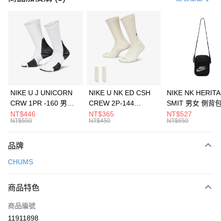
信用卡分期付款
3 期 0 利率 每期
NT$393
21家銀行
合作金庫商業銀行
第一商業銀行
LINE Pay
華南商業銀行
彰化商業銀行
Apple Pay
上海商業儲蓄銀行
台北富邦商業銀行
國泰世華商業銀行
兆豐國際商業銀行
悠遊付
臺灣中小企業銀行
台中商業銀行
NIKE U J UNICORN
NIKE U NK ED CSH
NIKE NK HERIT
匯豐（台灣）商業銀行
華泰商業銀行
CRW 1PR -160 男女
CREW 2P-144
SMIT 男女 側背
全盈+PAY
聯邦商業銀行
遠東國際商業銀行
中統襪 FZ3393100
EMBRDY 男女 短統襪
BA5871010
NT$446
NT$365
NT$527
元大商業銀行
永豐商業銀行
NT$550
NT$450
NT$650
AFTEE先享後付
FZ3073133
玉山商業銀行
星展（台灣）商業銀行
相關說明
台新國際商業銀行
中國信託商業銀行
品牌
【關於「AFTEE先享後付」】
台灣樂天信用卡公司
AFTEE先享後付是「在收到商品之後才付款」的支付方式。 讓您購物簡單
運送方式
CHUMS
便利好安心！
１．簡單：不需註冊會員、不需綁卡、不需儲值。
7-11取貨(快速到店)
２．便利：只要手機號碼，簡訊認證，即可結帳。
商品特色
每筆NT$100，滿NT$1,500(含以上)免運費
３．安心：先確認商品／服務後，再付款。
商品編號
宅配
【「AFTEE先享後付」結帳流程】
１．於結帳方式選擇「AFTEE先享後付」後，將跳轉至「AFTEE先享後付」
11911898
每筆NT$100，滿NT$1,500(含以上)免運費