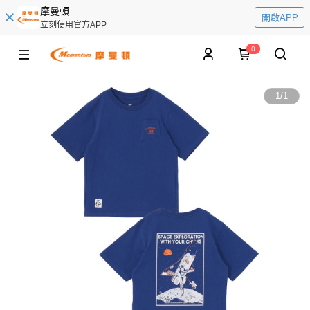
摩曼頓
開啟APP
立刻使用官方APP
0
1
/
1