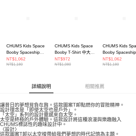
CHUMS Kids Space
CHUMS Kids Space
CHUMS Kids Sp
Booby Spaceship
Booby T-Shirt 中大童
Booby Spaceship
Pocket T 中大童 短袖
短袖上衣 藍色
Pocket T 中大童
NT$1,062
NT$972
NT$1,062
NT$1,180
NT$1,080
NT$1,180
上衣 米灰色
CH211356A001
上衣 黑色
CH211431G057
CH211431K001
詳細說明
相關推薦
讓昔日的夢想背負在肩。這款圖案T卹點燃你的冒險精神。
設計理念是「即使太空也是戶外」。
「太空」系列的設計靈感來自太空。
太空是終極的戶外體驗。這款設計將這種浪漫與樂趣融入
CHUMS標誌性的趣味設計中。
〈設計〉
這款圖案T卹以太空梭帶給我們夢想的時代記憶為主題。