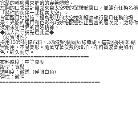
寬鬆的輪廓帶來舒適的穿著體驗。
左胸的口袋設計靈感來自太空梭的駕駛艙窗口，並繡有任務名稱
「與你的伙伴一起探索太空」。
背面醒目地描繪了鰹鳥形狀的太空梭和鰹鳥執行登月任務的場
景。光影的運用和色彩的巧妙搭配營造出豐富的層次感，激發你
探索未知世界的冒險精神。
◆成人尺寸請點選此處◆
〈材質特性〉
採用100%純棉布料，以堅韌的開端紗線織成。這款服裝布料結
實耐用，不易變形。隨著穿著次數的增加，布料質感會更加出
色，經久耐穿。
================================
布料厚度：中等厚度
版型：寬鬆
透明度：微透（僅限白色）
彈性：微彈
====================================