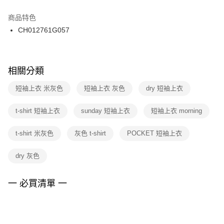
結帳頁面，進行簡訊認證並確認金額後，即可完成結帳。
２．訂單成立數日內，您將收到繳費通知簡訊。
商品特色
付款後門市自取
３．收到繳費通知簡訊後14天內，點擊此簡訊中的連結，可透過四大超商／
CH012761G057
每筆NT$100，滿NT$1,500(含以上)免運費
ATM／網路銀行／等多元方式進行付款，方視為交易完成。
※ 請注意：結帳手續完成當下不需立刻繳費，但若您需要取消訂單，請聯絡
購買商品的店家。未經商家同意取消之訂單仍視為有效，需透過AFTEE先享
後付繳納相關費用。
※ 交易是否成功請以「AFTEE先享後付 」之結帳頁面顯示為準，若有關於
相關分類
是否繳費成功／繳費後需取消欲退款等相關疑問，請聯繫「AFTEE先享後付
客戶支援中心」
https://netprotections.freshdesk.com/support/home
短袖上衣 米灰色
短袖上衣 灰色
dry 短袖上衣
【注意事項】
t-shirt 短袖上衣
sunday 短袖上衣
短袖上衣 morning
１．透過由恩沛科技股份有限公司提供之「AFTEE先享後付」服務完成之交
易，需依本服務之必要範圍內提供個人資料，並將交易相關給付款項請求債
權轉讓予恩沛科技股份有限公司。
t-shirt 米灰色
灰色 t-shirt
POCKET 短袖上衣
２．關於個人資料處理事宜，請瀏覽以下網址：
https://aftee.tw/terms/#terms3
dry 灰色
３．未成年的使用者請事先徵得法定代理人或監護人之同意方可使用
「AFTEE先享後付」，若未經同意申辦者引起之損失，本公司不負相關責
任。
一 必買清單 一
４．使用「AFTEE先享後付」時，將依據個別帳號之用戶狀況，依本公司即
時審查核予不同之上限額度；若仍有額度不足之情形，本公司將視審查結果
請求用戶進行身份認證。
５．嚴禁一人註冊多個帳號或使用他人資訊註冊。若發現惡意使用之情形，
恩沛科技股份有限公司將有權停止該用戶之使用額度並採取法律行動。