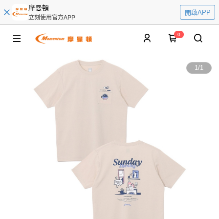
摩曼頓
開啟APP
立刻使用官方APP
0
1
/
1