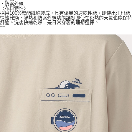
・防紫外線
〈布料特性〉
採用100%聚酯纖維製成，具有優異的速乾性能。即使出汗也能
快速乾燥，隔熱和防紫外線功能讓您即使在炎熱的天氣也能保持
舒適。洗後快速乾燥，是日常穿著的理想選擇。
==