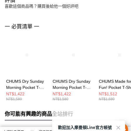
評價
喜歡這個商品嗎？購買後給他一個好評吧
一 必買清單 一
CHUMS Dry Sunday
CHUMS Dry Sunday
CHUMS Made fo
Morning Pocket T-
Morning Pocket T-
Fun! Pocket T-Sh
Shirt 男 短袖上衣 白色
Shirt 男 短袖上衣 深藍
短袖上衣 米灰色
NT$1,422
NT$1,422
NT$1,512
NT$1,580
NT$1,580
NT$1,680
CH012761W001
CH012761N001
CH012746G057
你可能有興趣的商品
全站排行
歡迎加入摩曼頓Line官方帳號