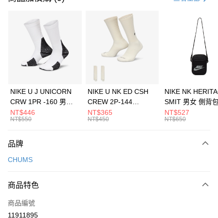
信用卡分期付款
3 期 0 利率 每期
NT$526
21家銀行
合作金庫商業銀行
第一商業銀行
LINE Pay
華南商業銀行
彰化商業銀行
Apple Pay
上海商業儲蓄銀行
台北富邦商業銀行
國泰世華商業銀行
兆豐國際商業銀行
悠遊付
臺灣中小企業銀行
台中商業銀行
NIKE U J UNICORN
NIKE U NK ED CSH
NIKE NK HERIT
匯豐（台灣）商業銀行
華泰商業銀行
CRW 1PR -160 男女
CREW 2P-144
SMIT 男女 側背
全盈+PAY
聯邦商業銀行
遠東國際商業銀行
中統襪 FZ3393100
EMBRDY 男女 短統襪
BA5871010
NT$446
NT$365
NT$527
元大商業銀行
永豐商業銀行
NT$550
NT$450
NT$650
AFTEE先享後付
FZ3073133
玉山商業銀行
星展（台灣）商業銀行
相關說明
台新國際商業銀行
中國信託商業銀行
品牌
【關於「AFTEE先享後付」】
台灣樂天信用卡公司
AFTEE先享後付是「在收到商品之後才付款」的支付方式。 讓您購物簡單
運送方式
CHUMS
便利好安心！
１．簡單：不需註冊會員、不需綁卡、不需儲值。
7-11取貨(快速到店)
２．便利：只要手機號碼，簡訊認證，即可結帳。
商品特色
每筆NT$100，滿NT$1,500(含以上)免運費
３．安心：先確認商品／服務後，再付款。
商品編號
宅配
【「AFTEE先享後付」結帳流程】
１．於結帳方式選擇「AFTEE先享後付」後，將跳轉至「AFTEE先享後付」
11911895
每筆NT$100，滿NT$1,500(含以上)免運費