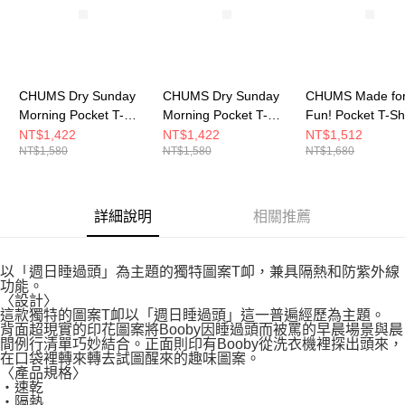
CHUMS Dry Sunday
CHUMS Dry Sunday
CHUMS Made fo
Morning Pocket T-
Morning Pocket T-
Fun! Pocket T-Sh
Shirt 男 短袖上衣 白色
Shirt 男 短袖上衣 深藍
短袖上衣 米灰色
NT$1,422
NT$1,422
NT$1,512
NT$1,580
NT$1,580
NT$1,680
CH012761W001
CH012761N001
CH012746G057
詳細說明
相關推薦
以「週日睡過頭」為主題的獨特圖案T卹，兼具隔熱和防紫外線
功能。
〈設計〉
這款獨特的圖案T卹以「週日睡過頭」這一普遍經歷為主題。
背面超現實的印花圖案將Booby因睡過頭而被罵的早晨場景與晨
間例行清單巧妙結合。正面則印有Booby從洗衣機裡探出頭來，
在口袋裡轉來轉去試圖醒來的趣味圖案。
〈產品規格〉
・速乾
・隔熱