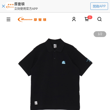
摩曼頓
開啟APP
立刻使用官方APP
0
1
/
2