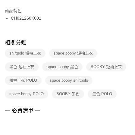
結帳頁面，進行簡訊認證並確認金額後，即可完成結帳。
２．訂單成立數日內，您將收到繳費通知簡訊。
商品特色
付款後門市自取
３．收到繳費通知簡訊後14天內，點擊此簡訊中的連結，可透過四大超商／
CH021260K001
每筆NT$100，滿NT$1,500(含以上)免運費
ATM／網路銀行／等多元方式進行付款，方視為交易完成。
※ 請注意：結帳手續完成當下不需立刻繳費，但若您需要取消訂單，請聯絡
購買商品的店家。未經商家同意取消之訂單仍視為有效，需透過AFTEE先享
後付繳納相關費用。
※ 交易是否成功請以「AFTEE先享後付 」之結帳頁面顯示為準，若有關於
相關分類
是否繳費成功／繳費後需取消欲退款等相關疑問，請聯繫「AFTEE先享後付
客戶支援中心」
https://netprotections.freshdesk.com/support/home
shirtpolo 短袖上衣
space booby 短袖上衣
【注意事項】
黑色 短袖上衣
space booby 黑色
BOOBY 短袖上衣
１．透過由恩沛科技股份有限公司提供之「AFTEE先享後付」服務完成之交
易，需依本服務之必要範圍內提供個人資料，並將交易相關給付款項請求債
權轉讓予恩沛科技股份有限公司。
短袖上衣 POLO
space booby shirtpolo
２．關於個人資料處理事宜，請瀏覽以下網址：
https://aftee.tw/terms/#terms3
space booby POLO
BOOBY 黑色
黑色 POLO
３．未成年的使用者請事先徵得法定代理人或監護人之同意方可使用
「AFTEE先享後付」，若未經同意申辦者引起之損失，本公司不負相關責
任。
一 必買清單 一
４．使用「AFTEE先享後付」時，將依據個別帳號之用戶狀況，依本公司即
時審查核予不同之上限額度；若仍有額度不足之情形，本公司將視審查結果
請求用戶進行身份認證。
５．嚴禁一人註冊多個帳號或使用他人資訊註冊。若發現惡意使用之情形，
恩沛科技股份有限公司將有權停止該用戶之使用額度並採取法律行動。