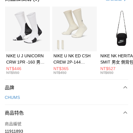
信用卡分期付款
3 期 0 利率 每期
NT$660
21家銀行
合作金庫商業銀行
第一商業銀行
LINE Pay
華南商業銀行
彰化商業銀行
Apple Pay
上海商業儲蓄銀行
台北富邦商業銀行
國泰世華商業銀行
兆豐國際商業銀行
悠遊付
臺灣中小企業銀行
台中商業銀行
NIKE U J UNICORN
NIKE U NK ED CSH
NIKE NK HERIT
匯豐（台灣）商業銀行
華泰商業銀行
CRW 1PR -160 男女
CREW 2P-144
SMIT 男女 側背
全盈+PAY
聯邦商業銀行
遠東國際商業銀行
中統襪 FZ3393100
EMBRDY 男女 短統襪
BA5871010
NT$446
NT$365
NT$527
元大商業銀行
永豐商業銀行
NT$550
NT$450
NT$650
AFTEE先享後付
FZ3073133
玉山商業銀行
星展（台灣）商業銀行
相關說明
台新國際商業銀行
中國信託商業銀行
品牌
【關於「AFTEE先享後付」】
台灣樂天信用卡公司
AFTEE先享後付是「在收到商品之後才付款」的支付方式。 讓您購物簡單
運送方式
CHUMS
便利好安心！
１．簡單：不需註冊會員、不需綁卡、不需儲值。
7-11取貨(快速到店)
２．便利：只要手機號碼，簡訊認證，即可結帳。
商品特色
每筆NT$100，滿NT$1,500(含以上)免運費
３．安心：先確認商品／服務後，再付款。
商品編號
宅配
【「AFTEE先享後付」結帳流程】
１．於結帳方式選擇「AFTEE先享後付」後，將跳轉至「AFTEE先享後付」
11911893
每筆NT$100，滿NT$1,500(含以上)免運費