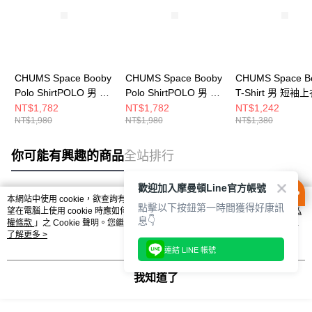
CHUMS Space Booby
CHUMS Space Booby
CHUMS Space B
Polo ShirtPOLO 男 短
Polo ShirtPOLO 男 短
T-Shirt 男 短袖
袖上衣 白色
袖上衣 藍色
色 CH012788K0
NT$1,782
NT$1,782
NT$1,242
NT$1,980
NT$1,980
NT$1,380
CH021260W001
CH021260A001
你可能有興趣的商品
全站排行
歡迎加入摩曼頓Line官方帳號
本網站中使用 cookie，欲查詢有關本網站使用 cookie 方式之詳情，及若您不希
點擊以下按鈕第一時間獲得好康訊
熱門標籤
望在電腦上使用 cookie 時應如何變更電腦的 cookie 設定，請參閱本網站「
隱私
息👇
權條款
」之 Cookie 聲明。您繼續使用本網站即表示您同意本公司得按本網站使
用條款之 Cookie 聲明使用 cookie。
了解更多 >
連結 LINE 帳號
我知道了