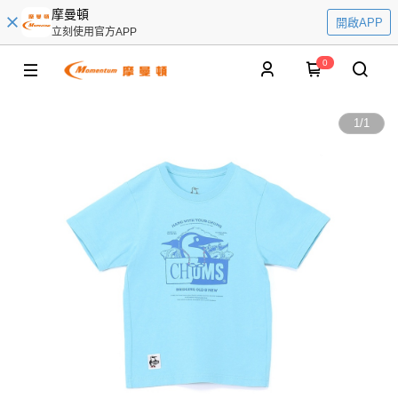
摩曼頓
開啟APP
立刻使用官方APP
0
1
/
1