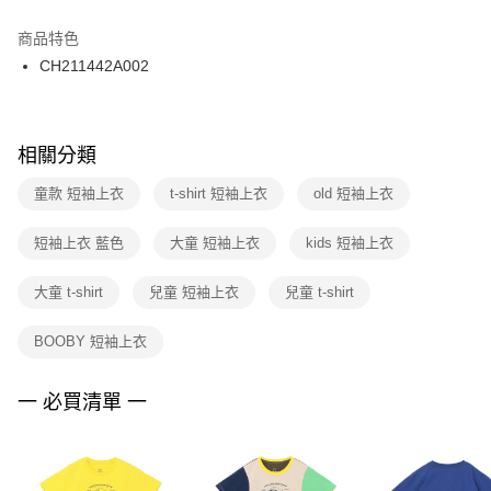
結帳頁面，進行簡訊認證並確認金額後，即可完成結帳。
２．訂單成立數日內，您將收到繳費通知簡訊。
商品特色
付款後門市自取
３．收到繳費通知簡訊後14天內，點擊此簡訊中的連結，可透過四大超商／
CH211442A002
每筆NT$100，滿NT$1,500(含以上)免運費
ATM／網路銀行／等多元方式進行付款，方視為交易完成。
※ 請注意：結帳手續完成當下不需立刻繳費，但若您需要取消訂單，請聯絡
購買商品的店家。未經商家同意取消之訂單仍視為有效，需透過AFTEE先享
後付繳納相關費用。
※ 交易是否成功請以「AFTEE先享後付 」之結帳頁面顯示為準，若有關於
相關分類
是否繳費成功／繳費後需取消欲退款等相關疑問，請聯繫「AFTEE先享後付
客戶支援中心」
https://netprotections.freshdesk.com/support/home
童款 短袖上衣
t-shirt 短袖上衣
old 短袖上衣
【注意事項】
短袖上衣 藍色
大童 短袖上衣
kids 短袖上衣
１．透過由恩沛科技股份有限公司提供之「AFTEE先享後付」服務完成之交
易，需依本服務之必要範圍內提供個人資料，並將交易相關給付款項請求債
權轉讓予恩沛科技股份有限公司。
大童 t-shirt
兒童 短袖上衣
兒童 t-shirt
２．關於個人資料處理事宜，請瀏覽以下網址：
https://aftee.tw/terms/#terms3
BOOBY 短袖上衣
３．未成年的使用者請事先徵得法定代理人或監護人之同意方可使用
「AFTEE先享後付」，若未經同意申辦者引起之損失，本公司不負相關責
任。
一 必買清單 一
４．使用「AFTEE先享後付」時，將依據個別帳號之用戶狀況，依本公司即
時審查核予不同之上限額度；若仍有額度不足之情形，本公司將視審查結果
請求用戶進行身份認證。
５．嚴禁一人註冊多個帳號或使用他人資訊註冊。若發現惡意使用之情形，
恩沛科技股份有限公司將有權停止該用戶之使用額度並採取法律行動。