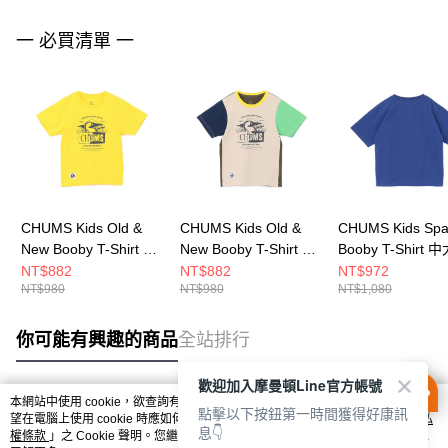
一 必買清單 一
CHUMS Kids Old &
CHUMS Kids Old &
CHUMS Kids Sp
New Booby T-Shirt 中
New Booby T-Shirt 中
Booby T-Shirt 
大童 短袖上衣 黃色
大童 短袖上衣 Green
短袖上衣 藍色
NT$882
NT$882
NT$972
NT$980
NT$980
NT$1,080
CH211442Y001
Crazy CH211442C086
CH211356A001
你可能有興趣的商品
全站排行
歡迎加入摩曼頓Line官方帳號
本網站中使用 cookie，欲查詢有關本網站使用 cookie 方式之詳情，及若您不希
點擊以下按鈕第一時間獲得好康訊
熱門標籤
望在電腦上使用 cookie 時應如何變更電腦的 cookie 設定，請參閱本網站「
隱私
息👇
權條款
」之 Cookie 聲明。您繼續使用本網站即表示您同意本公司得按本網站使