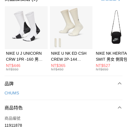
信用卡分期付款
3 期 0 利率 每期
NT$326
21家銀行
合作金庫商業銀行
第一商業銀行
LINE Pay
華南商業銀行
彰化商業銀行
Apple Pay
上海商業儲蓄銀行
台北富邦商業銀行
國泰世華商業銀行
兆豐國際商業銀行
悠遊付
臺灣中小企業銀行
台中商業銀行
NIKE U J UNICORN
NIKE U NK ED CSH
NIKE NK HERIT
匯豐（台灣）商業銀行
華泰商業銀行
CRW 1PR -160 男女
CREW 2P-144
SMIT 男女 側背
全盈+PAY
聯邦商業銀行
遠東國際商業銀行
中統襪 FZ3393100
EMBRDY 男女 短統襪
BA5871010
NT$446
NT$365
NT$527
元大商業銀行
永豐商業銀行
NT$550
NT$450
NT$650
AFTEE先享後付
FZ3073133
玉山商業銀行
星展（台灣）商業銀行
相關說明
台新國際商業銀行
中國信託商業銀行
品牌
【關於「AFTEE先享後付」】
台灣樂天信用卡公司
AFTEE先享後付是「在收到商品之後才付款」的支付方式。 讓您購物簡單
運送方式
CHUMS
便利好安心！
１．簡單：不需註冊會員、不需綁卡、不需儲值。
7-11取貨(快速到店)
２．便利：只要手機號碼，簡訊認證，即可結帳。
商品特色
每筆NT$100，滿NT$1,500(含以上)免運費
３．安心：先確認商品／服務後，再付款。
商品編號
宅配
【「AFTEE先享後付」結帳流程】
１．於結帳方式選擇「AFTEE先享後付」後，將跳轉至「AFTEE先享後付」
11911878
每筆NT$100，滿NT$1,500(含以上)免運費