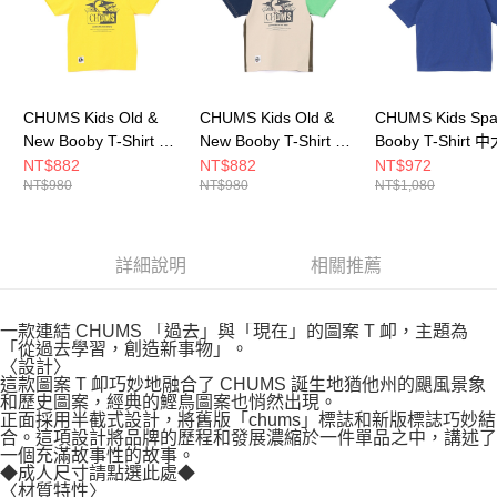
CHUMS Kids Old &
CHUMS Kids Old &
CHUMS Kids Sp
New Booby T-Shirt 中
New Booby T-Shirt 中
Booby T-Shirt 
大童 短袖上衣 黃色
大童 短袖上衣 Green
短袖上衣 藍色
NT$882
NT$882
NT$972
NT$980
NT$980
NT$1,080
CH211442Y001
Crazy CH211442C086
CH211356A001
詳細說明
相關推薦
一款連結 CHUMS 「過去」與「現在」的圖案 T 卹，主題為
「從過去學習，創造新事物」。
〈設計〉
這款圖案 T 卹巧妙地融合了 CHUMS 誕生地猶他州的颶風景象
和歷史圖案，經典的鰹鳥圖案也悄然出現。
正面採用半截式設計，將舊版「chums」標誌和新版標誌巧妙結
合。這項設計將品牌的歷程和發展濃縮於一件單品之中，講述了
一個充滿故事性的故事。
◆成人尺寸請點選此處◆
〈材質特性〉