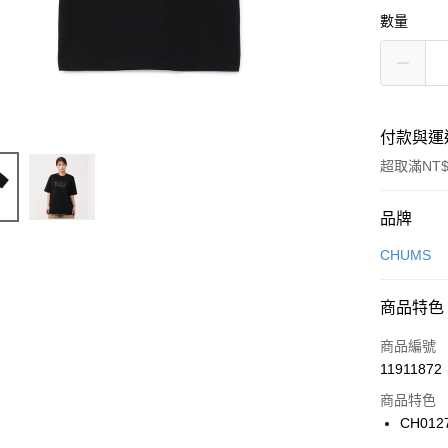
數量
付款與運
超取滿NT$
付款方式
品牌
信用卡一
CHUMS
信用卡分
商品特色
3 期 
商品編號
合作金
LINE Pay
11911872
華南商
Apple Pay
上海商
商品特色
國泰世
CH012
悠遊付
臺灣中