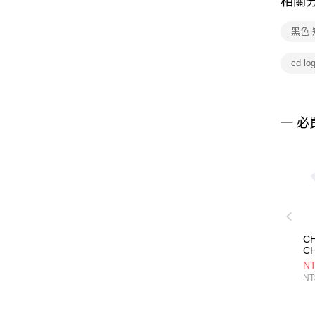
相關
黑色
cd lo
一 必
C
CH
S
NT
白
NT
C