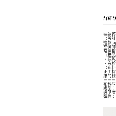
詳細
這款輕
〈設計
這款l
左側飾
常穿搭
〈產品
・速乾
・寬鬆
〈布料
正面採
維的輕
＝＝＝
布料厚
版型：
透明度
彈性：
＝＝＝