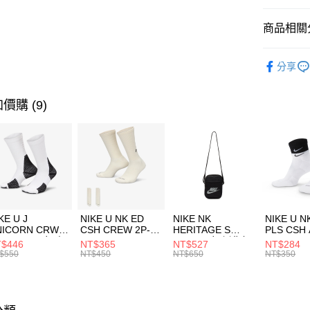
匯豐（
全盈+PAY
聯邦商
商品相關分
元大商
AFTEE先
玉山商
品牌
C
相關說明
分享
台新國
【關於「A
男性商品
台灣樂
AFTEE
便利好安
運動類型
運送方式
價購 (9)
１．簡單
２．便利
促銷活動
7-11取貨
３．安心
每筆NT$1
【「AFT
宅配
１．於結帳
付」結帳
每筆NT$1
２．訂單
３．收到繳
付款後門
KE U J
NIKE U NK ED
NIKE NK
NIKE U N
／ATM／
NICORN CRW
CSH CREW 2P-
HERITAGE S
PLS CSH 
每筆NT$1
※ 請注意
R -160 男女 中
144 EMBRDY 男
SMIT 男女 側背包
144 DBL
$446
NT$365
NT$527
NT$284
絡購買商品
襪 FZ3393100
女 短統襪
BA5871010
襪 DH405
$550
NT$450
NT$650
NT$350
先享後付
FZ3073133
※ 交易是
是否繳費成
付客戶支