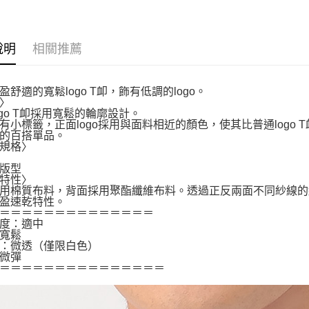
說明
相關推薦
盈舒適的寬鬆logo T卹，飾有低調的logo。
〉
ogo T卹採用寬鬆的輪廓設計。
有小標籤，正面logo採用與面料相近的顏色，使其比普通logo
的百搭單品。
規格〉
版型
特性〉
用棉質布料，背面採用聚酯纖維布料。透過正反兩面不同紗線的
盈速乾特性。
＝＝＝＝＝＝＝＝＝＝＝＝＝＝
度：適中
寬鬆
：微透（僅限白色）
微彈
＝＝＝＝＝＝＝＝＝＝＝＝＝＝＝