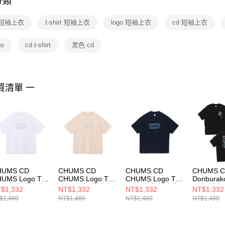
分類
【注意事
１．透過由
 短袖上衣
t-shirt 短袖上衣
logo 短袖上衣
cd 短袖上衣
交易，需
求債權轉
２．關於
go
cd t-shirt
黑色 cd
https://aft
３．未成
「AFTE
任。
買清單 一
４．使用「
即時審查
結果請求
５．嚴禁
形，恩沛
動。
HUMS CD
CHUMS CD
CHUMS CD
CHUMS 
UMS Logo T-
CHUMS Logo T-
CHUMS Logo T-
Donburako
hirt 男 短袖上衣
Shirt 男 短袖上衣
Shirt 男 短袖上衣
男 短袖上
$1,332
NT$1,332
NT$1,332
NT$1,332
色
米灰色
深藍
CH01275
$1,480
NT$1,480
NT$1,480
NT$1,480
H012755W001
CH012755G057
CH012755N001