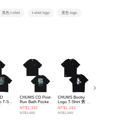
項】
恩沛科技股份有限公司提供之「AFTEE先享後付」服務完成之
黑色 t-shirt
t-shirt logo
黑色 logo
依本服務之必要範圍內提供個人資料，並將交易相關給付款項請
讓予恩沛科技股份有限公司。
個人資料處理事宜，請瀏覽以下網址：
ee.tw/terms/#terms3
年的使用者請事先徵得法定代理人或監護人之同意方可使用
E先享後付」，若未經同意申辦者引起之損失，本公司不負相關責
AFTEE先享後付」時，將依據個別帳號之用戶狀況，依本公司
核予不同之上限額度；若仍有額度不足之情形，本公司將視審查
用戶進行身份認證。
一人註冊多個帳號或使用他人資訊註冊。若發現惡意使用之情
科技股份有限公司將有權停止該用戶之使用額度並採取法律行
CD
CHUMS CD Post-
CHUMS Booby
CHUMS Booby
 T-Shirt
Run Bath Pocket
Logo T-Shirt 男 短
Logo T-Shirt 男 
衣 黑色
T-Shirt 男 短袖上
袖上衣 黑色
袖上衣 白/黑
NT$1,332
NT$1,242
NT$1,242
9K001
衣 黑色
CH012737K001
CH012737W049
NT$1,480
NT$1,380
NT$1,380
CH012758K001