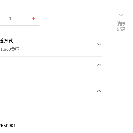
清除
紀錄
送方式
1,500免運
次付款
期付款
0 利率 每期
NT$493
21家銀行
庫商業銀行
第一商業銀行
業銀行
彰化商業銀行
業儲蓄銀行
台北富邦商業銀行
華商業銀行
兆豐國際商業銀行
755K001
小企業銀行
台中商業銀行