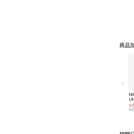
商品加
NI
U
1P
NT
統
NT