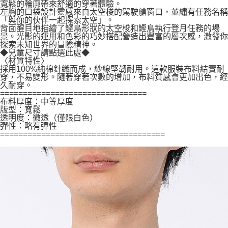
寬鬆的輪廓帶來舒適的穿著體驗。
左胸的口袋設計靈感來自太空梭的駕駛艙窗口，並繡有任務名稱
「與你的伙伴一起探索太空」。
背面醒目地描繪了鰹鳥形狀的太空梭和鰹鳥執行登月任務的場
景。光影的運用和色彩的巧妙搭配營造出豐富的層次感，激發你
探索未知世界的冒險精神。
◆兒童尺寸請點選此處◆
〈材質特性〉
採用100%純棉針織而成，紗線堅韌耐用。這款服裝布料結實耐
穿，不易變形。隨著穿著次數的增加，布料質感會更加出色，經
久耐穿。
================================
布料厚度：中等厚度
版型：寬鬆
透明度：微透（僅限白色）
彈性：略有彈性
====================================