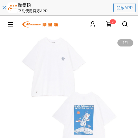
摩曼頓
開啟APP
立刻使用官方APP
0
1
/
1