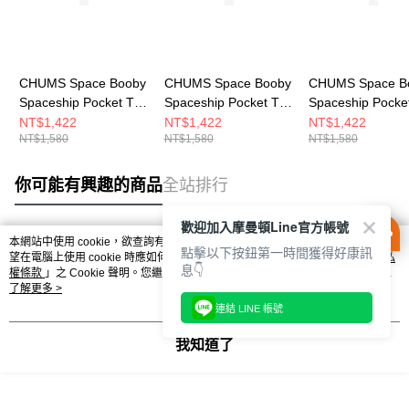
CHUMS Space Booby
CHUMS Space Booby
CHUMS Space B
Spaceship Pocket T-
Spaceship Pocket T-
Spaceship Pocket
Shirt 男 短袖上衣 黑色
Shirt 男 短袖上衣 米灰
Shirt 男 短袖上
NT$1,422
NT$1,422
NT$1,422
NT$1,580
NT$1,580
NT$1,580
CH012701K001
色 CH012701G057
CH012701A001
你可能有興趣的商品
全站排行
歡迎加入摩曼頓Line官方帳號
本網站中使用 cookie，欲查詢有關本網站使用 cookie 方式之詳情，及若您不希
點擊以下按鈕第一時間獲得好康訊
熱門標籤
望在電腦上使用 cookie 時應如何變更電腦的 cookie 設定，請參閱本網站「
隱私
息👇
權條款
」之 Cookie 聲明。您繼續使用本網站即表示您同意本公司得按本網站使
用條款之 Cookie 聲明使用 cookie。
了解更多 >
連結 LINE 帳號
我知道了