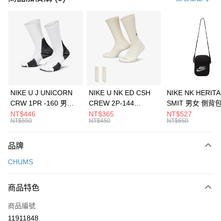
信用卡分期付款
3 期 0 利率 每期
NT$526
21家銀行
合作金庫商業銀行
第一商業銀行
LINE Pay
華南商業銀行
彰化商業銀行
Apple Pay
上海商業儲蓄銀行
台北富邦商業銀行
國泰世華商業銀行
兆豐國際商業銀行
悠遊付
臺灣中小企業銀行
台中商業銀行
NIKE U J UNICORN
NIKE U NK ED CSH
NIKE NK HERIT
匯豐（台灣）商業銀行
華泰商業銀行
CRW 1PR -160 男女
CREW 2P-144
SMIT 男女 側背
全盈+PAY
聯邦商業銀行
遠東國際商業銀行
中統襪 FZ3393100
EMBRDY 男女 短統襪
BA5871010
NT$446
NT$365
NT$527
元大商業銀行
永豐商業銀行
NT$550
NT$450
NT$650
AFTEE先享後付
FZ3073133
玉山商業銀行
星展（台灣）商業銀行
相關說明
台新國際商業銀行
中國信託商業銀行
品牌
【關於「AFTEE先享後付」】
台灣樂天信用卡公司
AFTEE先享後付是「在收到商品之後才付款」的支付方式。 讓您購物簡單
運送方式
CHUMS
便利好安心！
１．簡單：不需註冊會員、不需綁卡、不需儲值。
7-11取貨(快速到店)
２．便利：只要手機號碼，簡訊認證，即可結帳。
商品特色
每筆NT$100，滿NT$1,500(含以上)免運費
３．安心：先確認商品／服務後，再付款。
商品編號
宅配
【「AFTEE先享後付」結帳流程】
１．於結帳方式選擇「AFTEE先享後付」後，將跳轉至「AFTEE先享後付」
11911848
每筆NT$100，滿NT$1,500(含以上)免運費