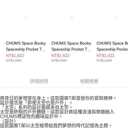
CHUMS Space Booby
CHUMS Space Booby
CHUMS Space B
Spaceship Pocket T-
Spaceship Pocket T-
Spaceship Pocket
Shirt 男 短袖上衣 黑色
Shirt 男 短袖上衣 米灰
Shirt 男 短袖上
NT$1,422
NT$1,422
NT$1,422
NT$1,580
NT$1,580
NT$1,580
CH012701K001
色 CH012701G057
CH012701A001
詳細說明
相關推薦
將昔日的夢想穿在身上。這款圖案T卹激發你的冒險精神。
設計理念是「即使太空也是戶外」。
「太空」系列的設計靈感來自太空。
太空是終極的戶外體驗。這款設計將這種浪漫與樂趣融入
CHUMS標誌性的趣味設計中。
〈設計〉
這款圖案T卹以太空梭帶給我們夢想的時代記憶為主題。