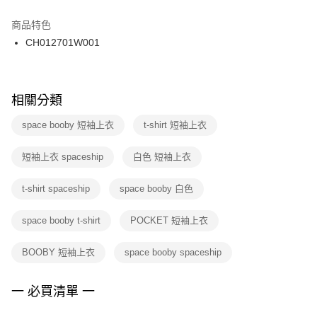
結帳頁面，進行簡訊認證並確認金額後，即可完成結帳。
２．訂單成立數日內，您將收到繳費通知簡訊。
商品特色
付款後門市自取
３．收到繳費通知簡訊後14天內，點擊此簡訊中的連結，可透過四大超商／
CH012701W001
每筆NT$100，滿NT$1,500(含以上)免運費
ATM／網路銀行／等多元方式進行付款，方視為交易完成。
※ 請注意：結帳手續完成當下不需立刻繳費，但若您需要取消訂單，請聯絡
購買商品的店家。未經商家同意取消之訂單仍視為有效，需透過AFTEE先享
後付繳納相關費用。
※ 交易是否成功請以「AFTEE先享後付 」之結帳頁面顯示為準，若有關於
相關分類
是否繳費成功／繳費後需取消欲退款等相關疑問，請聯繫「AFTEE先享後付
客戶支援中心」
https://netprotections.freshdesk.com/support/home
space booby 短袖上衣
t-shirt 短袖上衣
【注意事項】
短袖上衣 spaceship
白色 短袖上衣
１．透過由恩沛科技股份有限公司提供之「AFTEE先享後付」服務完成之交
易，需依本服務之必要範圍內提供個人資料，並將交易相關給付款項請求債
權轉讓予恩沛科技股份有限公司。
t-shirt spaceship
space booby 白色
２．關於個人資料處理事宜，請瀏覽以下網址：
https://aftee.tw/terms/#terms3
space booby t-shirt
POCKET 短袖上衣
３．未成年的使用者請事先徵得法定代理人或監護人之同意方可使用
「AFTEE先享後付」，若未經同意申辦者引起之損失，本公司不負相關責
任。
BOOBY 短袖上衣
space booby spaceship
４．使用「AFTEE先享後付」時，將依據個別帳號之用戶狀況，依本公司即
時審查核予不同之上限額度；若仍有額度不足之情形，本公司將視審查結果
請求用戶進行身份認證。
一 必買清單 一
５．嚴禁一人註冊多個帳號或使用他人資訊註冊。若發現惡意使用之情形，
恩沛科技股份有限公司將有權停止該用戶之使用額度並採取法律行動。