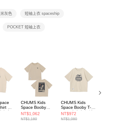
項】
恩沛科技股份有限公司提供之「AFTEE先享後付」服務完成之
 米灰色
短袖上衣 spaceship
依本服務之必要範圍內提供個人資料，並將交易相關給付款項請
讓予恩沛科技股份有限公司。
個人資料處理事宜，請瀏覽以下網址：
POCKET 短袖上衣
ee.tw/terms/#terms3
年的使用者請事先徵得法定代理人或監護人之同意方可使用
E先享後付」，若未經同意申辦者引起之損失，本公司不負相關責
AFTEE先享後付」時，將依據個別帳號之用戶狀況，依本公司
核予不同之上限額度；若仍有額度不足之情形，本公司將視審查
用戶進行身份認證。
一人註冊多個帳號或使用他人資訊註冊。若發現惡意使用之情
科技股份有限公司將有權停止該用戶之使用額度並採取法律行
pace
CHUMS Kids
CHUMS Kids
CHUMS Space
hirt 男
Space Booby
Space Booby T-
Booby T-Shirt 男
米灰色
Spaceship Pocket
Shirt 中大童 短袖
短袖上衣 黑色
NT$1,062
NT$972
NT$1,242
8G057
T 中大童 短袖上衣
上衣 米灰色
CH012788K001
NT$1,180
NT$1,080
NT$1,380
米灰色
CH211356G057
CH211431G057