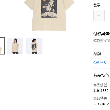
數量
付款與運
超取滿NT$
付款方式
品牌
信用卡一
CHUMS
信用卡分
商品特色
3 期 
商品編號
合作金
LINE Pay
11911839
華南商
Apple Pay
上海商
商品特色
國泰世
CH012
悠遊付
臺灣中