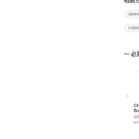
相關
spac
t-shi
一 必
C
Bo
Po
NT
短
NT
C