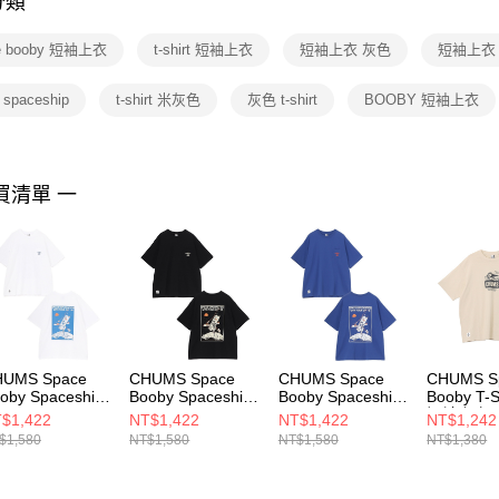
分類
【注意事
１．透過由
e booby 短袖上衣
t-shirt 短袖上衣
短袖上衣 灰色
短袖上衣
交易，需
求債權轉
２．關於
rt spaceship
t-shirt 米灰色
灰色 t-shirt
BOOBY 短袖上衣
https://aft
３．未成
「AFTE
任。
買清單 一
４．使用「
即時審查
結果請求
５．嚴禁
形，恩沛
動。
HUMS Space
CHUMS Space
CHUMS Space
CHUMS S
oby Spaceship
Booby Spaceship
Booby Spaceship
Booby T-S
cket T-Shirt 男
Pocket T-Shirt 男
Pocket T-Shirt 男
短袖上衣 
$1,422
NT$1,422
NT$1,422
NT$1,242
袖上衣 白色
短袖上衣 黑色
短袖上衣 藍色
CH01278
$1,580
NT$1,580
NT$1,580
NT$1,380
H012701W001
CH012701K001
CH012701A001