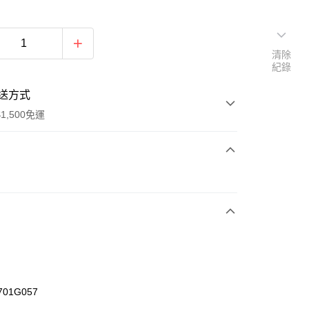
清除
紀錄
送方式
1,500免運
次付款
期付款
0 利率 每期
NT$526
21家銀行
庫商業銀行
第一商業銀行
業銀行
彰化商業銀行
業儲蓄銀行
台北富邦商業銀行
華商業銀行
兆豐國際商業銀行
701G057
小企業銀行
台中商業銀行