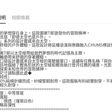
說明
相關推薦
的夢想穿在身上。這款圖案T卹激發你的冒險精神。
念是「即使太空也是戶外」。
」系列的設計靈感來自太空。
終極的戶外體驗。這款設計將這種浪漫與樂趣融入CHUMS標誌
〉
案T卹以太空梭帶給我們夢想的時代記憶為主題。
輪廓帶來舒適的穿著體驗。
口袋設計靈感來自太空梭的駕駛艙窗口，並繡有任務名稱「與你
目地描繪了鰹鳥形狀的太空梭和鰹鳥執行登月任務的場景。光影
探索未知世界的冒險精神。
尺寸請點選此處◆
特性〉
00%純棉針織而成，紗線堅韌耐用。這款服裝布料結實耐穿，
經久耐穿。
===========================
度：中等厚度
寬鬆
：微透（僅限白色）
略有彈性
===============================