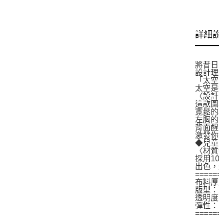
詳細
將昔日
設計理
「太空
太空是
〈設計
這款圖
寬鬆的
左胸的
背面醒
激發你
◆兒童
〈材質
採用1
出色，
=====
布料厚
版型：
透明度
彈性：
=====