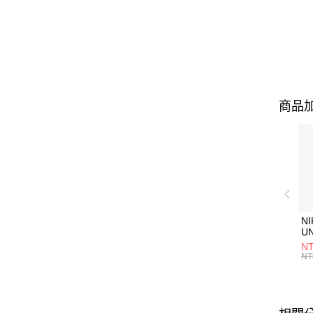
商品加
NI
U
1P
NT
統
NT