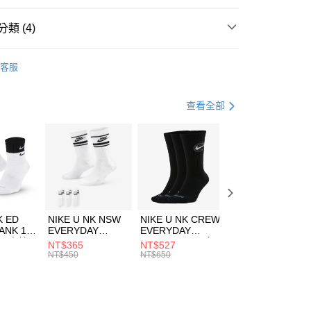
台灣）商業銀行
華泰商業銀行
業銀行
遠東國際商業銀行
類 (4)
業銀行
永豐商業銀行
享後付
業銀行
星展（台灣）商業銀行
HUMS
服飾
客服
際商業銀行
中國信託商業銀行
FTEE先享後付」】
上衣
短袖上衣
天信用卡公司
先享後付是「在收到商品之後才付款」的支付方式。 讓您購物簡單
心！
休閒戶外
服飾
查看全部
：不需註冊會員、不需綁卡、不需儲值。
：只要手機號碼，簡訊認證，即可結帳。
清爽穿搭｜短袖上衣4折起
(快速到店)
：先確認商品／服務後，再付款。
00，滿NT$1,500(含以上)免運費
EE先享後付」結帳流程】
方式選擇「AFTEE先享後付」後，將跳轉至「AFTEE先享後
頁面，進行簡訊認證並確認金額後，即可完成結帳。
00，滿NT$1,500(含以上)免運費
成立數日內，您將收到繳費通知簡訊。
費通知簡訊後14天內，點擊此簡訊中的連結，可透過四大超商
市自取
K ED
NIKE U NK NSW
NIKE U NK CREW
NIKE U NK
網路銀行／等多元方式進行付款，方視為交易完成。
ANK 1P
EVERYDAY
EVERYDAY
EVERYDAY LTW
00，滿NT$1,500(含以上)免運費
：結帳手續完成當下不需立刻繳費，但若您需要取消訂單，請聯
 男 中統
ESSENTIAL CR
BBALL 3PR 男女
ANKLE 3PR 男女
NT$365
NT$527
NT$365
的店家。未經商家同意取消之訂單仍視為有效，需透過AFTEE
8104
男女 短統襪
長統襪
踝襪 SX7677010
NT$450
NT$650
NT$450
繳納相關費用。
DX5089103
DA2123010
否成功請以「AFTEE先享後付 」之結帳頁面顯示為準，若有關於
功／繳費後需取消欲退款等相關疑問，請聯繫「AFTEE先享後
援中心」
https://netprotections.freshdesk.com/support/home