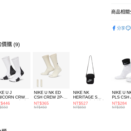
匯豐（
全盈+PAY
聯邦商
商品相關分
元大商
AFTEE先
玉山商
品牌
C
相關說明
分享
台新國
【關於「A
男性商品
台灣樂
AFTEE
便利好安
運動類型
運送方式
價購 (9)
１．簡單
２．便利
促銷活動
7-11取貨
３．安心
每筆NT$1
【「AFT
宅配
１．於結帳
付」結帳
每筆NT$1
２．訂單
３．收到繳
付款後門
KE U J
NIKE U NK ED
NIKE NK
NIKE U N
／ATM／
NICORN CRW
CSH CREW 2P-
HERITAGE S
PLS CSH 
每筆NT$1
※ 請注意
R -160 男女 中
144 EMBRDY 男
SMIT 男女 側背包
144 DBL
$446
NT$365
NT$527
NT$284
絡購買商品
襪 FZ3393100
女 短統襪
BA5871010
襪 DH405
$550
NT$450
NT$650
NT$350
先享後付
FZ3073133
※ 交易是
是否繳費成
付客戶支