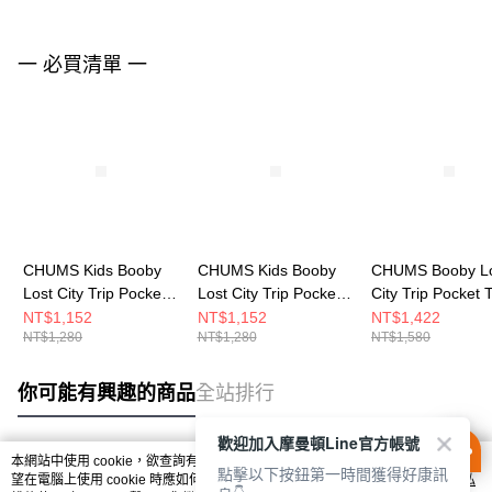
一 必買清單 一
CHUMS Kids Booby
CHUMS Kids Booby
CHUMS Booby L
Lost City Trip Pocket
Lost City Trip Pocket
City Trip Pocket T
T-Shirt 中大童 短袖上
T-Shirt 中大童 短袖上
Shirt 男 短袖上
NT$1,152
NT$1,152
NT$1,422
NT$1,280
NT$1,280
NT$1,580
衣 米灰色
衣 深藍
CH012739W001
CH211443G057
CH211443N001
你可能有興趣的商品
全站排行
歡迎加入摩曼頓Line官方帳號
本網站中使用 cookie，欲查詢有關本網站使用 cookie 方式之詳情，及若您不希
點擊以下按鈕第一時間獲得好康訊
熱門標籤
望在電腦上使用 cookie 時應如何變更電腦的 cookie 設定，請參閱本網站「
隱私