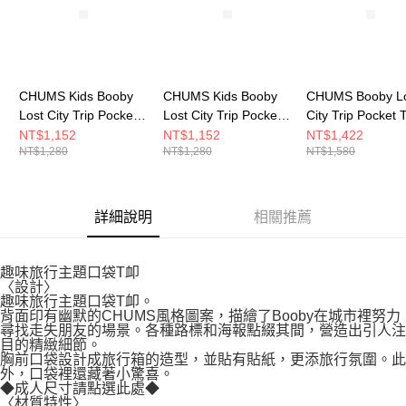
CHUMS Kids Booby
CHUMS Kids Booby
CHUMS Booby L
Lost City Trip Pocket
Lost City Trip Pocket
City Trip Pocket T
T-Shirt 中大童 短袖上
T-Shirt 中大童 短袖上
Shirt 男 短袖上
NT$1,152
NT$1,152
NT$1,422
NT$1,280
NT$1,280
NT$1,580
衣 米灰色
衣 深藍
CH012739W001
CH211443G057
CH211443N001
詳細說明
相關推薦
趣味旅行主題口袋T卹
〈設計〉
趣味旅行主題口袋T卹。
背面印有幽默的CHUMS風格圖案，描繪了Booby在城市裡努力
尋找走失朋友的場景。各種路標和海報點綴其間，營造出引人注
目的精緻細節。
胸前口袋設計成旅行箱的造型，並貼有貼紙，更添旅行氛圍。此
外，口袋裡還藏著小驚喜。
◆成人尺寸請點選此處◆
〈材質特性〉