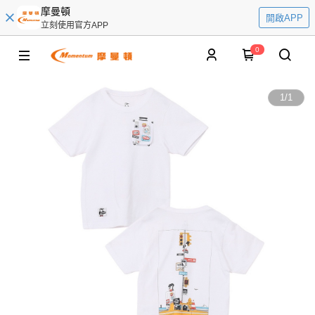
摩曼頓
開啟APP
立刻使用官方APP
0
1
/
1