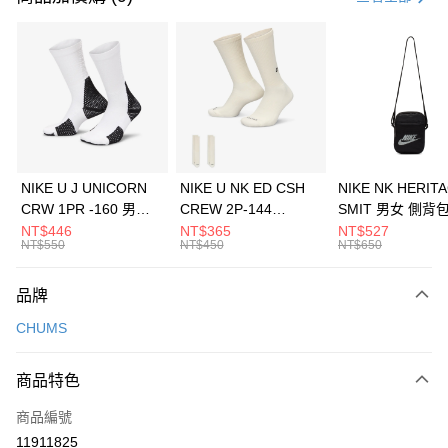
信用卡分期付款
3 期 0 利率 每期
NT$426
21家銀行
合作金庫商業銀行
第一商業銀行
LINE Pay
華南商業銀行
彰化商業銀行
Apple Pay
上海商業儲蓄銀行
台北富邦商業銀行
國泰世華商業銀行
兆豐國際商業銀行
悠遊付
臺灣中小企業銀行
台中商業銀行
NIKE U J UNICORN
NIKE U NK ED CSH
NIKE NK HERIT
匯豐（台灣）商業銀行
華泰商業銀行
CRW 1PR -160 男女
CREW 2P-144
SMIT 男女 側背
全盈+PAY
聯邦商業銀行
遠東國際商業銀行
中統襪 FZ3393100
EMBRDY 男女 短統襪
BA5871010
NT$446
NT$365
NT$527
元大商業銀行
永豐商業銀行
NT$550
NT$450
NT$650
AFTEE先享後付
FZ3073133
玉山商業銀行
星展（台灣）商業銀行
相關說明
台新國際商業銀行
中國信託商業銀行
品牌
【關於「AFTEE先享後付」】
台灣樂天信用卡公司
AFTEE先享後付是「在收到商品之後才付款」的支付方式。 讓您購物簡單
運送方式
CHUMS
便利好安心！
１．簡單：不需註冊會員、不需綁卡、不需儲值。
7-11取貨(快速到店)
２．便利：只要手機號碼，簡訊認證，即可結帳。
商品特色
每筆NT$100，滿NT$1,500(含以上)免運費
３．安心：先確認商品／服務後，再付款。
商品編號
宅配
【「AFTEE先享後付」結帳流程】
１．於結帳方式選擇「AFTEE先享後付」後，將跳轉至「AFTEE先享後付」
11911825
每筆NT$100，滿NT$1,500(含以上)免運費