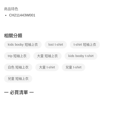
結帳頁面，進行簡訊認證並確認金額後，即可完成結帳。
２．訂單成立數日內，您將收到繳費通知簡訊。
商品特色
付款後門市自取
３．收到繳費通知簡訊後14天內，點擊此簡訊中的連結，可透過四大超商／
CH211443W001
每筆NT$100，滿NT$1,500(含以上)免運費
ATM／網路銀行／等多元方式進行付款，方視為交易完成。
※ 請注意：結帳手續完成當下不需立刻繳費，但若您需要取消訂單，請聯絡
購買商品的店家。未經商家同意取消之訂單仍視為有效，需透過AFTEE先享
後付繳納相關費用。
※ 交易是否成功請以「AFTEE先享後付 」之結帳頁面顯示為準，若有關於
相關分類
是否繳費成功／繳費後需取消欲退款等相關疑問，請聯繫「AFTEE先享後付
客戶支援中心」
https://netprotections.freshdesk.com/support/home
kids booby 短袖上衣
lost t-shirt
t-shirt 短袖上衣
【注意事項】
trip 短袖上衣
大童 短袖上衣
kids booby t-shirt
１．透過由恩沛科技股份有限公司提供之「AFTEE先享後付」服務完成之交
易，需依本服務之必要範圍內提供個人資料，並將交易相關給付款項請求債
權轉讓予恩沛科技股份有限公司。
白色 短袖上衣
大童 t-shirt
兒童 t-shirt
２．關於個人資料處理事宜，請瀏覽以下網址：
https://aftee.tw/terms/#terms3
兒童 短袖上衣
３．未成年的使用者請事先徵得法定代理人或監護人之同意方可使用
「AFTEE先享後付」，若未經同意申辦者引起之損失，本公司不負相關責
任。
一 必買清單 一
４．使用「AFTEE先享後付」時，將依據個別帳號之用戶狀況，依本公司即
時審查核予不同之上限額度；若仍有額度不足之情形，本公司將視審查結果
請求用戶進行身份認證。
５．嚴禁一人註冊多個帳號或使用他人資訊註冊。若發現惡意使用之情形，
恩沛科技股份有限公司將有權停止該用戶之使用額度並採取法律行動。