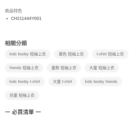
結帳頁面，進行簡訊認證並確認金額後，即可完成結帳。
２．訂單成立數日內，您將收到繳費通知簡訊。
商品特色
付款後門市自取
３．收到繳費通知簡訊後14天內，點擊此簡訊中的連結，可透過四大超商／
CH211444Y001
每筆NT$100，滿NT$1,500(含以上)免運費
ATM／網路銀行／等多元方式進行付款，方視為交易完成。
※ 請注意：結帳手續完成當下不需立刻繳費，但若您需要取消訂單，請聯絡
購買商品的店家。未經商家同意取消之訂單仍視為有效，需透過AFTEE先享
後付繳納相關費用。
※ 交易是否成功請以「AFTEE先享後付 」之結帳頁面顯示為準，若有關於
相關分類
是否繳費成功／繳費後需取消欲退款等相關疑問，請聯繫「AFTEE先享後付
客戶支援中心」
https://netprotections.freshdesk.com/support/home
kids booby 短袖上衣
黃色 短袖上衣
t-shirt 短袖上衣
【注意事項】
friends 短袖上衣
童款 短袖上衣
大童 短袖上衣
１．透過由恩沛科技股份有限公司提供之「AFTEE先享後付」服務完成之交
易，需依本服務之必要範圍內提供個人資料，並將交易相關給付款項請求債
權轉讓予恩沛科技股份有限公司。
kids booby t-shirt
大童 t-shirt
kids booby friends
２．關於個人資料處理事宜，請瀏覽以下網址：
https://aftee.tw/terms/#terms3
兒童 短袖上衣
３．未成年的使用者請事先徵得法定代理人或監護人之同意方可使用
「AFTEE先享後付」，若未經同意申辦者引起之損失，本公司不負相關責
任。
一 必買清單 一
４．使用「AFTEE先享後付」時，將依據個別帳號之用戶狀況，依本公司即
時審查核予不同之上限額度；若仍有額度不足之情形，本公司將視審查結果
請求用戶進行身份認證。
５．嚴禁一人註冊多個帳號或使用他人資訊註冊。若發現惡意使用之情形，
恩沛科技股份有限公司將有權停止該用戶之使用額度並採取法律行動。