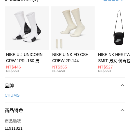
信用卡分期付款
3 期 0 利率 每期
NT$393
21家銀行
合作金庫商業銀行
第一商業銀行
LINE Pay
華南商業銀行
彰化商業銀行
Apple Pay
上海商業儲蓄銀行
台北富邦商業銀行
國泰世華商業銀行
兆豐國際商業銀行
悠遊付
臺灣中小企業銀行
台中商業銀行
NIKE U J UNICORN
NIKE U NK ED CSH
NIKE NK HERIT
匯豐（台灣）商業銀行
華泰商業銀行
CRW 1PR -160 男女
CREW 2P-144
SMIT 男女 側背
全盈+PAY
聯邦商業銀行
遠東國際商業銀行
中統襪 FZ3393100
EMBRDY 男女 短統襪
BA5871010
NT$446
NT$365
NT$527
元大商業銀行
永豐商業銀行
NT$550
NT$450
NT$650
AFTEE先享後付
FZ3073133
玉山商業銀行
星展（台灣）商業銀行
相關說明
台新國際商業銀行
中國信託商業銀行
品牌
【關於「AFTEE先享後付」】
台灣樂天信用卡公司
AFTEE先享後付是「在收到商品之後才付款」的支付方式。 讓您購物簡單
運送方式
CHUMS
便利好安心！
１．簡單：不需註冊會員、不需綁卡、不需儲值。
7-11取貨(快速到店)
２．便利：只要手機號碼，簡訊認證，即可結帳。
商品特色
每筆NT$100，滿NT$1,500(含以上)免運費
３．安心：先確認商品／服務後，再付款。
商品編號
宅配
【「AFTEE先享後付」結帳流程】
１．於結帳方式選擇「AFTEE先享後付」後，將跳轉至「AFTEE先享後付」
11911821
每筆NT$100，滿NT$1,500(含以上)免運費