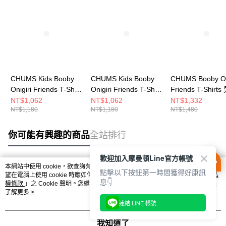
CHUMS Kids Booby
CHUMS Kids Booby
CHUMS Booby On
Onigiri Friends T-Shirt
Onigiri Friends T-Shirt
Friends T-Shirts
中大童 短袖上衣 米灰
中大童 短袖上衣
袖上衣 米灰色
NT$1,062
NT$1,062
NT$1,332
NT$1,180
NT$1,180
NT$1,480
色 CH211444G057
Green Crazy
CH012743G057
CH211444C086
你可能有興趣的商品
全站排行
歡迎加入摩曼頓Line官方帳號
本網站中使用 cookie，欲查詢有關本網站使用 cookie 方式之詳情，及若您不希
點擊以下按鈕第一時間獲得好康訊
熱門標籤
望在電腦上使用 cookie 時應如何變更電腦的 cookie 設定，請參閱本網站「
隱私
息👇
權條款
」之 Cookie 聲明。您繼續使用本網站即表示您同意本公司得按本網站使
用條款之 Cookie 聲明使用 cookie。
了解更多 >
連結 LINE 帳號
我知道了