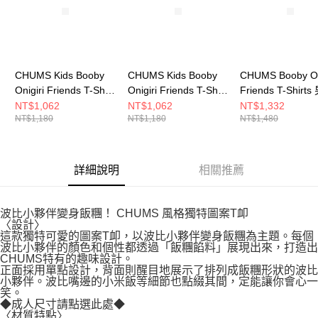
CHUMS Kids Booby
CHUMS Kids Booby
CHUMS Booby On
Onigiri Friends T-Shirt
Onigiri Friends T-Shirt
Friends T-Shirts
中大童 短袖上衣 米灰
中大童 短袖上衣
袖上衣 米灰色
NT$1,062
NT$1,062
NT$1,332
NT$1,180
NT$1,180
NT$1,480
色 CH211444G057
Green Crazy
CH012743G057
CH211444C086
詳細說明
相關推薦
波比小夥伴變身飯糰！ CHUMS 風格獨特圖案T卹
〈設計〉
這款獨特可愛的圖案T卹，以波比小夥伴變身飯糰為主題。每個
波比小夥伴的顏色和個性都透過「飯糰餡料」展現出來，打造出
CHUMS特有的趣味設計。
正面採用單點設計，背面則醒目地展示了排列成飯糰形狀的波比
小夥伴。波比嘴邊的小米飯等細節也點綴其間，定能讓你會心一
笑。
◆成人尺寸請點選此處◆
〈材質特點〉