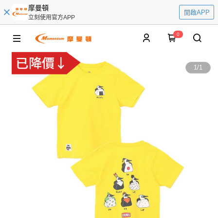
摩曼頓
開啟APP
立刻使用官方APP
0
1
/
1