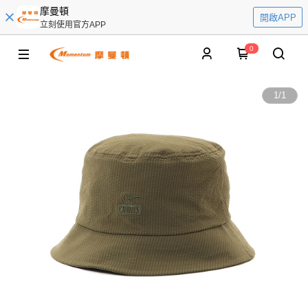
摩曼頓
開啟APP
立刻使用官方APP
0
1
/
1