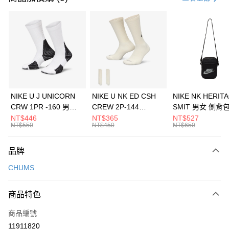
信用卡分期付款
3 期 0 利率 每期
NT$426
21家銀行
合作金庫商業銀行
第一商業銀行
LINE Pay
華南商業銀行
彰化商業銀行
Apple Pay
上海商業儲蓄銀行
台北富邦商業銀行
國泰世華商業銀行
兆豐國際商業銀行
悠遊付
臺灣中小企業銀行
台中商業銀行
NIKE U J UNICORN
NIKE U NK ED CSH
NIKE NK HERIT
匯豐（台灣）商業銀行
華泰商業銀行
CRW 1PR -160 男女
CREW 2P-144
SMIT 男女 側背
全盈+PAY
聯邦商業銀行
遠東國際商業銀行
中統襪 FZ3393100
EMBRDY 男女 短統襪
BA5871010
NT$446
NT$365
NT$527
元大商業銀行
永豐商業銀行
NT$550
NT$450
NT$650
AFTEE先享後付
FZ3073133
玉山商業銀行
星展（台灣）商業銀行
相關說明
台新國際商業銀行
中國信託商業銀行
品牌
【關於「AFTEE先享後付」】
台灣樂天信用卡公司
AFTEE先享後付是「在收到商品之後才付款」的支付方式。 讓您購物簡單
運送方式
CHUMS
便利好安心！
１．簡單：不需註冊會員、不需綁卡、不需儲值。
7-11取貨(快速到店)
２．便利：只要手機號碼，簡訊認證，即可結帳。
商品特色
每筆NT$100，滿NT$1,500(含以上)免運費
３．安心：先確認商品／服務後，再付款。
商品編號
宅配
【「AFTEE先享後付」結帳流程】
１．於結帳方式選擇「AFTEE先享後付」後，將跳轉至「AFTEE先享後付」
11911820
每筆NT$100，滿NT$1,500(含以上)免運費