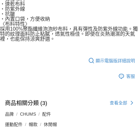
・速乾布料
・防紫外線
・抗皺
・內置口袋，方便收納
〈布料特性〉
採用100%聚酯纖維泡泡紗布料，具有彈性及防紫外線功能。獨
特的紋理面料防止粘膩，透氣性極佳。即使在炎熱潮濕的天氣
裡，也能保持涼爽舒適。
顯示電腦版詳細說明
客服
商品相關分類 (3)
查看全部
品牌
CHUMS
配件
運動配件
帽款
休閒帽