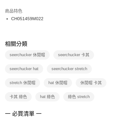
結帳頁面，進行簡訊認證並確認金額後，即可完成結帳。
２．訂單成立數日內，您將收到繳費通知簡訊。
商品特色
付款後門市自取
３．收到繳費通知簡訊後14天內，點擊此簡訊中的連結，可透過四大超商／
CH051459M022
每筆NT$100，滿NT$1,500(含以上)免運費
ATM／網路銀行／等多元方式進行付款，方視為交易完成。
※ 請注意：結帳手續完成當下不需立刻繳費，但若您需要取消訂單，請聯絡
購買商品的店家。未經商家同意取消之訂單仍視為有效，需透過AFTEE先享
後付繳納相關費用。
※ 交易是否成功請以「AFTEE先享後付 」之結帳頁面顯示為準，若有關於
相關分類
是否繳費成功／繳費後需取消欲退款等相關疑問，請聯繫「AFTEE先享後付
客戶支援中心」
https://netprotections.freshdesk.com/support/home
seerchucker 休閒帽
seerchucker 卡其
【注意事項】
seerchucker hat
seerchucker stretch
１．透過由恩沛科技股份有限公司提供之「AFTEE先享後付」服務完成之交
易，需依本服務之必要範圍內提供個人資料，並將交易相關給付款項請求債
權轉讓予恩沛科技股份有限公司。
stretch 休閒帽
hat 休閒帽
休閒帽 卡其
２．關於個人資料處理事宜，請瀏覽以下網址：
https://aftee.tw/terms/#terms3
卡其 綠色
hat 綠色
綠色 stretch
３．未成年的使用者請事先徵得法定代理人或監護人之同意方可使用
「AFTEE先享後付」，若未經同意申辦者引起之損失，本公司不負相關責
任。
一 必買清單 一
４．使用「AFTEE先享後付」時，將依據個別帳號之用戶狀況，依本公司即
時審查核予不同之上限額度；若仍有額度不足之情形，本公司將視審查結果
請求用戶進行身份認證。
５．嚴禁一人註冊多個帳號或使用他人資訊註冊。若發現惡意使用之情形，
恩沛科技股份有限公司將有權停止該用戶之使用額度並採取法律行動。