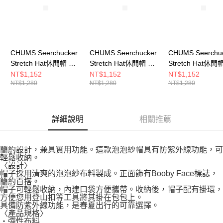
CHUMS Seerchucker
CHUMS Seerchucker
CHUMS Seerchu
Stretch Hat休閒帽 深
Stretch Hat休閒帽 米
Stretch Hat休閒
藍 CH051459N001
灰色 CH051459G057
色 CH051459K0
NT$1,152
NT$1,152
NT$1,152
NT$1,280
NT$1,280
NT$1,280
詳細說明
相關推薦
簡約設計，兼具實用功能。這款泡泡紗帽具有防紫外線功能，可
輕鬆收納。
〈設計〉
帽子採用清爽的泡泡紗布料製成。正面飾有Booby Face標誌，
簡約百搭。
帽子可輕鬆收納，內建口袋方便攜帶。收納後，帽子配有掛環，
方便您用登山扣等工具將其掛在包包上。
具備防紫外線功能，是春夏出行的可靠選擇。
〈產品規格〉
・彈性布料