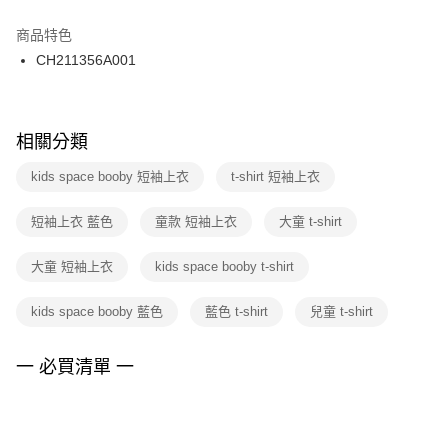
結帳頁面，進行簡訊認證並確認金額後，即可完成結帳。
２．訂單成立數日內，您將收到繳費通知簡訊。
商品特色
付款後門市自取
３．收到繳費通知簡訊後14天內，點擊此簡訊中的連結，可透過四大超商／
CH211356A001
每筆NT$100，滿NT$1,500(含以上)免運費
ATM／網路銀行／等多元方式進行付款，方視為交易完成。
※ 請注意：結帳手續完成當下不需立刻繳費，但若您需要取消訂單，請聯絡
購買商品的店家。未經商家同意取消之訂單仍視為有效，需透過AFTEE先享
後付繳納相關費用。
※ 交易是否成功請以「AFTEE先享後付 」之結帳頁面顯示為準，若有關於
相關分類
是否繳費成功／繳費後需取消欲退款等相關疑問，請聯繫「AFTEE先享後付
客戶支援中心」
https://netprotections.freshdesk.com/support/home
kids space booby 短袖上衣
t-shirt 短袖上衣
【注意事項】
短袖上衣 藍色
童款 短袖上衣
大童 t-shirt
１．透過由恩沛科技股份有限公司提供之「AFTEE先享後付」服務完成之交
易，需依本服務之必要範圍內提供個人資料，並將交易相關給付款項請求債
權轉讓予恩沛科技股份有限公司。
大童 短袖上衣
kids space booby t-shirt
２．關於個人資料處理事宜，請瀏覽以下網址：
https://aftee.tw/terms/#terms3
kids space booby 藍色
藍色 t-shirt
兒童 t-shirt
３．未成年的使用者請事先徵得法定代理人或監護人之同意方可使用
「AFTEE先享後付」，若未經同意申辦者引起之損失，本公司不負相關責
任。
一 必買清單 一
４．使用「AFTEE先享後付」時，將依據個別帳號之用戶狀況，依本公司即
時審查核予不同之上限額度；若仍有額度不足之情形，本公司將視審查結果
請求用戶進行身份認證。
５．嚴禁一人註冊多個帳號或使用他人資訊註冊。若發現惡意使用之情形，
恩沛科技股份有限公司將有權停止該用戶之使用額度並採取法律行動。