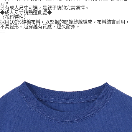
力。
另有成人尺寸可選，是親子裝的完美選擇。
◆成人尺寸請點選此處◆
〈布料特性〉
採用100%純棉布料，以堅韌的開端紗線織成。布料結實耐用，
不易變形。越穿越有質感，經久耐穿。
==