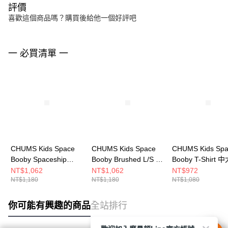
評價
喜歡這個商品嗎？購買後給他一個好評吧
一 必買清單 一
CHUMS Kids Space
CHUMS Kids Space
CHUMS Kids Sp
Booby Spaceship
Booby Brushed L/S T-
Booby T-Shirt 
Pocket T 中大童 短袖
Shirt 中大童 長袖上衣
短袖上衣 米灰色
NT$1,062
NT$1,062
NT$972
NT$1,180
NT$1,180
NT$1,080
上衣 藍色
藍色 CH211411A001
CH211356G057
CH211431A001
你可能有興趣的商品
全站排行