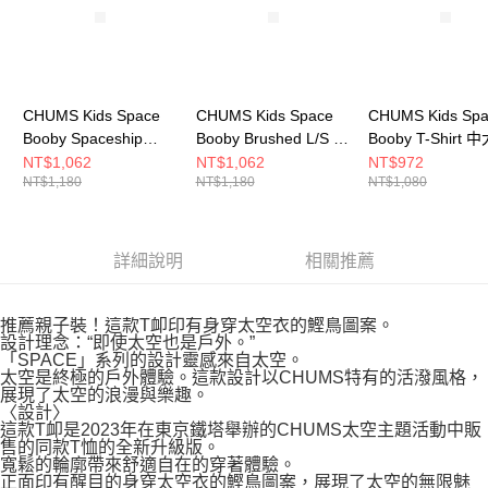
CHUMS Kids Space
CHUMS Kids Space
CHUMS Kids Sp
Booby Spaceship
Booby Brushed L/S T-
Booby T-Shirt 
Pocket T 中大童 短袖
Shirt 中大童 長袖上衣
短袖上衣 米灰色
NT$1,062
NT$1,062
NT$972
NT$1,180
NT$1,180
NT$1,080
上衣 藍色
藍色 CH211411A001
CH211356G057
CH211431A001
詳細說明
相關推薦
推薦親子裝！這款T卹印有身穿太空衣的鰹鳥圖案。
設計理念：“即使太空也是戶外。”
「SPACE」系列的設計靈感來自太空。
太空是終極的戶外體驗。這款設計以CHUMS特有的活潑風格，
展現了太空的浪漫與樂趣。
〈設計〉
這款T卹是2023年在東京鐵塔舉辦的CHUMS太空主題活動中販
售的同款T恤的全新升級版。
寬鬆的輪廓帶來舒適自在的穿著體驗。
正面印有醒目的身穿太空衣的鰹鳥圖案，展現了太空的無限魅