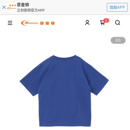
摩曼頓
開啟APP
立刻使用官方APP
0
1
/
1