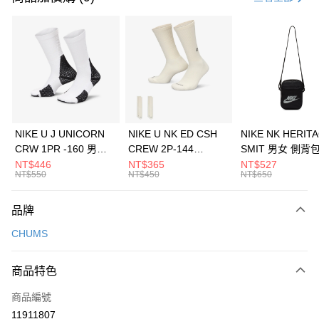
信用卡分期付款
3 期 0 利率 每期
NT$360
21家銀行
合作金庫商業銀行
第一商業銀行
LINE Pay
華南商業銀行
彰化商業銀行
Apple Pay
上海商業儲蓄銀行
台北富邦商業銀行
國泰世華商業銀行
兆豐國際商業銀行
悠遊付
臺灣中小企業銀行
台中商業銀行
NIKE U J UNICORN
NIKE U NK ED CSH
NIKE NK HERIT
匯豐（台灣）商業銀行
華泰商業銀行
CRW 1PR -160 男女
CREW 2P-144
SMIT 男女 側背
全盈+PAY
聯邦商業銀行
遠東國際商業銀行
中統襪 FZ3393100
EMBRDY 男女 短統襪
BA5871010
NT$446
NT$365
NT$527
元大商業銀行
永豐商業銀行
NT$550
NT$450
NT$650
AFTEE先享後付
FZ3073133
玉山商業銀行
星展（台灣）商業銀行
相關說明
台新國際商業銀行
中國信託商業銀行
品牌
【關於「AFTEE先享後付」】
台灣樂天信用卡公司
AFTEE先享後付是「在收到商品之後才付款」的支付方式。 讓您購物簡單
運送方式
CHUMS
便利好安心！
１．簡單：不需註冊會員、不需綁卡、不需儲值。
7-11取貨(快速到店)
２．便利：只要手機號碼，簡訊認證，即可結帳。
商品特色
每筆NT$100，滿NT$1,500(含以上)免運費
３．安心：先確認商品／服務後，再付款。
商品編號
宅配
【「AFTEE先享後付」結帳流程】
１．於結帳方式選擇「AFTEE先享後付」後，將跳轉至「AFTEE先享後付」
11911807
每筆NT$100，滿NT$1,500(含以上)免運費