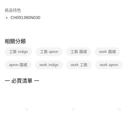
結帳頁面，進行簡訊認證並確認金額後，即可完成結帳。
２．訂單成立數日內，您將收到繳費通知簡訊。
商品特色
付款後門市自取
３．收到繳費通知簡訊後14天內，點擊此簡訊中的連結，可透過四大超商／
CH091380N030
每筆NT$100，滿NT$1,500(含以上)免運費
ATM／網路銀行／等多元方式進行付款，方視為交易完成。
※ 請注意：結帳手續完成當下不需立刻繳費，但若您需要取消訂單，請聯絡
購買商品的店家。未經商家同意取消之訂單仍視為有效，需透過AFTEE先享
後付繳納相關費用。
※ 交易是否成功請以「AFTEE先享後付 」之結帳頁面顯示為準，若有關於
相關分類
是否繳費成功／繳費後需取消欲退款等相關疑問，請聯繫「AFTEE先享後付
客戶支援中心」
https://netprotections.freshdesk.com/support/home
工裝 indigo
工裝 apron
工裝 圍裙
work 圍裙
【注意事項】
apron 圍裙
work indigo
work 工裝
work apron
１．透過由恩沛科技股份有限公司提供之「AFTEE先享後付」服務完成之交
易，需依本服務之必要範圍內提供個人資料，並將交易相關給付款項請求債
權轉讓予恩沛科技股份有限公司。
一 必買清單 一
２．關於個人資料處理事宜，請瀏覽以下網址：
https://aftee.tw/terms/#terms3
３．未成年的使用者請事先徵得法定代理人或監護人之同意方可使用
「AFTEE先享後付」，若未經同意申辦者引起之損失，本公司不負相關責
任。
４．使用「AFTEE先享後付」時，將依據個別帳號之用戶狀況，依本公司即
時審查核予不同之上限額度；若仍有額度不足之情形，本公司將視審查結果
請求用戶進行身份認證。
５．嚴禁一人註冊多個帳號或使用他人資訊註冊。若發現惡意使用之情形，
恩沛科技股份有限公司將有權停止該用戶之使用額度並採取法律行動。