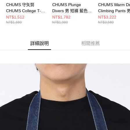
CHUMS 守矢努
CHUMS Plunge
CHUMS Warm D
CHUMS College T-
Divers 男 短褲 藍色
Climbing Pants 
Shirt 男 短袖上衣 白色
CH031428A001
仔褲 Indigo
NT$1,512
NT$1,782
NT$3,222
NT$1,680
NT$1,980
NT$3,580
CH012793W001
CH031407N030
詳細說明
相關推薦