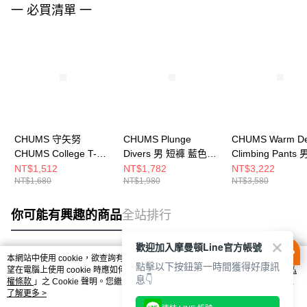
一 必買清單 一
CHUMS 守矢努
CHUMS Plunge
CHUMS Warm D
CHUMS College T-
Divers 男 短褲 藍色
Climbing Pants 
Shirt 男 短袖上衣 白色
CH031428A001
仔褲 Indigo
NT$1,512
NT$1,782
NT$3,222
NT$1,680
NT$1,980
NT$3,580
CH012793W001
CH031407N030
你可能有興趣的商品
全站排行
歡迎加入摩曼頓Line官方帳號
本網站中使用 cookie，欲查詢有關本網站使用 cookie 方式之詳情，及若您不希
點擊以下按鈕第一時間獲得好康訊
熱門標籤
望在電腦上使用 cookie 時應如何變更電腦的 cookie 設定，請參閱本網站「
隱私
息👇
權條款
」之 Cookie 聲明。您繼續使用本網站即表示您同意本公司得按本網站使
用條款之 Cookie 聲明使用 cookie。
了解更多 >