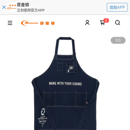
摩曼頓
開啟APP
立刻使用官方APP
0
1
/
1