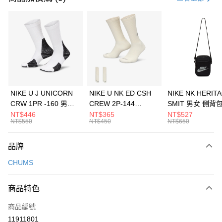
信用卡分期付款
3 期 0 利率 每期
NT$960
21家銀行
合作金庫商業銀行
第一商業銀行
LINE Pay
華南商業銀行
彰化商業銀行
Apple Pay
上海商業儲蓄銀行
台北富邦商業銀行
國泰世華商業銀行
兆豐國際商業銀行
悠遊付
臺灣中小企業銀行
台中商業銀行
NIKE U J UNICORN
NIKE U NK ED CSH
NIKE NK HERIT
匯豐（台灣）商業銀行
華泰商業銀行
CRW 1PR -160 男女
CREW 2P-144
SMIT 男女 側背
全盈+PAY
聯邦商業銀行
遠東國際商業銀行
中統襪 FZ3393100
EMBRDY 男女 短統襪
BA5871010
NT$446
NT$365
NT$527
元大商業銀行
永豐商業銀行
NT$550
NT$450
NT$650
AFTEE先享後付
FZ3073133
玉山商業銀行
星展（台灣）商業銀行
相關說明
台新國際商業銀行
中國信託商業銀行
品牌
【關於「AFTEE先享後付」】
台灣樂天信用卡公司
AFTEE先享後付是「在收到商品之後才付款」的支付方式。 讓您購物簡單
運送方式
CHUMS
便利好安心！
１．簡單：不需註冊會員、不需綁卡、不需儲值。
7-11取貨(快速到店)
２．便利：只要手機號碼，簡訊認證，即可結帳。
商品特色
每筆NT$100，滿NT$1,500(含以上)免運費
３．安心：先確認商品／服務後，再付款。
商品編號
宅配
【「AFTEE先享後付」結帳流程】
１．於結帳方式選擇「AFTEE先享後付」後，將跳轉至「AFTEE先享後付」
11911801
每筆NT$100，滿NT$1,500(含以上)免運費